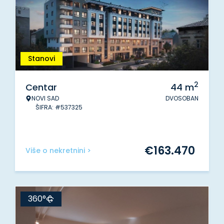
Stanovi
2
Centar
44
m
NOVI SAD
DVOSOBAN
ŠIFRA: #537325
€
163.470
Više o nekretnini >
360°