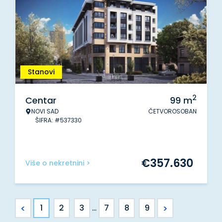
Stanovi
2
Centar
99
m
NOVI SAD
ČETVOROSOBAN
ŠIFRA: #537330
€
357.630
Više o nekretnini >
<
>
1
2
3
...
7
8
9