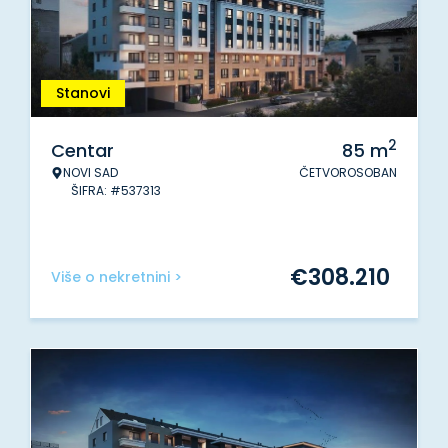
Stanovi
2
Centar
85
m
NOVI SAD
ČETVOROSOBAN
ŠIFRA: #537313
€
308.210
Više o nekretnini >