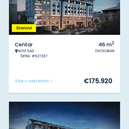
Stanovi
2
Centar
46
m
NOVI SAD
DVOSOBAN
ŠIFRA: #537267
€
175.920
Više o nekretnini >