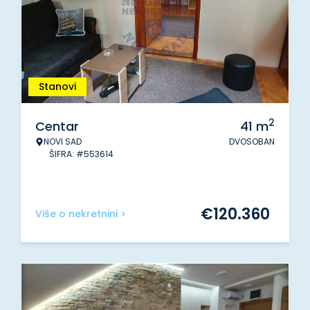
Stanovi
2
Centar
41
m
NOVI SAD
DVOSOBAN
ŠIFRA: #553614
€
120.360
Više o nekretnini >