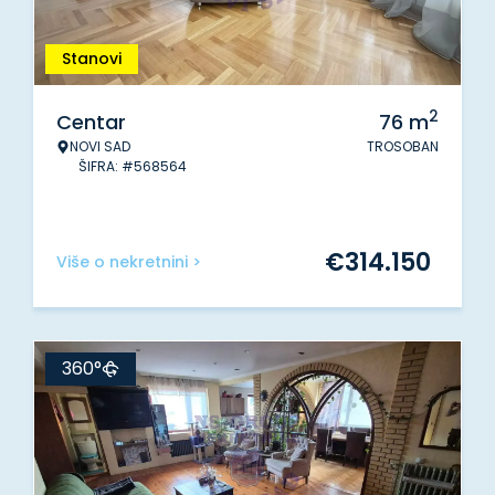
Stanovi
2
Centar
76
m
NOVI SAD
TROSOBAN
ŠIFRA: #568564
€
314.150
Više o nekretnini >
360°