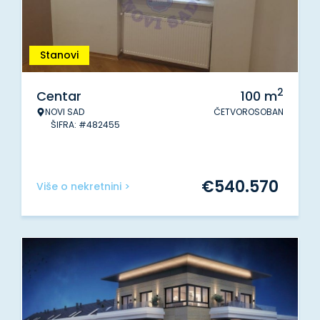
Stanovi
2
Centar
100
m
NOVI SAD
ČETVOROSOBAN
ŠIFRA: #482455
€
540.570
Više o nekretnini >