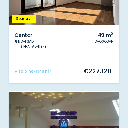
Stanovi
2
Centar
49
m
NOVI SAD
DVOSOBAN
ŠIFRA: #541873
€
227.120
Više o nekretnini >