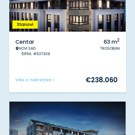
Stanovi
2
Centar
63
m
NOVI SAD
TROSOBAN
ŠIFRA: #537309
€
238.060
Više o nekretnini >