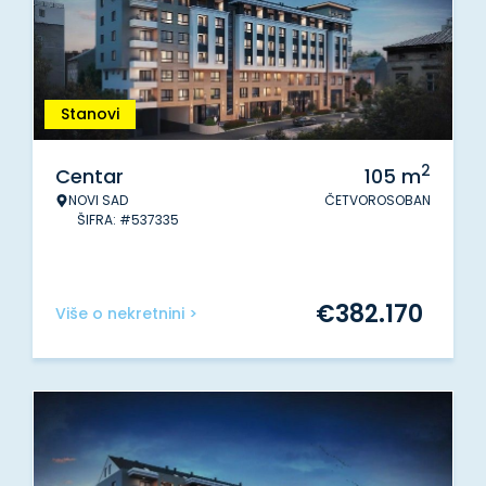
Stanovi
2
Centar
105
m
NOVI SAD
ČETVOROSOBAN
ŠIFRA: #537335
€
382.170
Više o nekretnini >