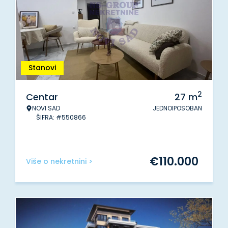
Stanovi
2
Centar
27
m
NOVI SAD
JEDNOIPOSOBAN
ŠIFRA: #550866
€
110.000
Više o nekretnini >