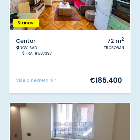
Stanovi
2
Centar
72
m
NOVI SAD
TROSOBAN
ŠIFRA: #507397
€
185.400
Više o nekretnini >