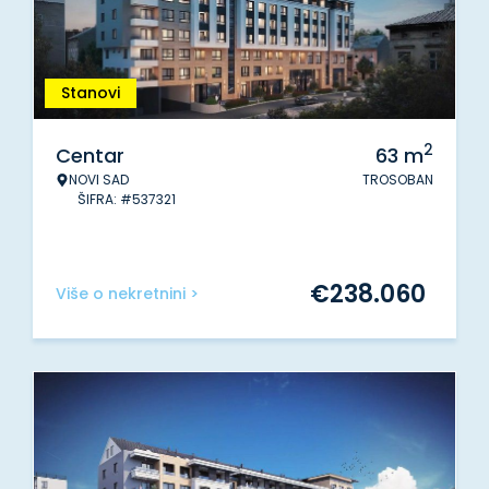
Stanovi
2
Centar
63
m
NOVI SAD
TROSOBAN
ŠIFRA: #537321
€
238.060
Više o nekretnini >