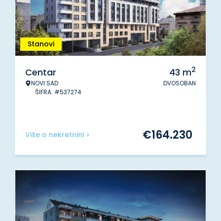
Stanovi
2
Centar
43
m
NOVI SAD
DVOSOBAN
ŠIFRA: #537274
€
164.230
Više o nekretnini >