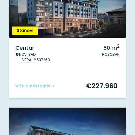
Stanovi
2
Centar
60
m
NOVI SAD
TROSOBAN
ŠIFRA: #537269
€
227.960
Više o nekretnini >