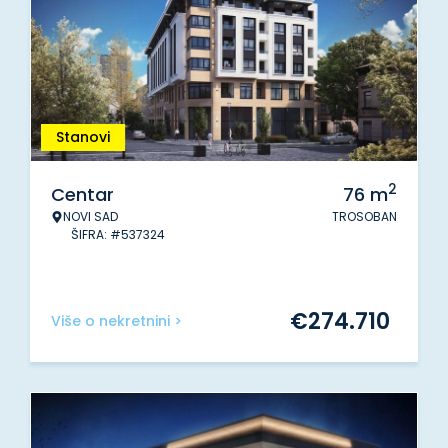
Stanovi
2
Centar
76
m
NOVI SAD
TROSOBAN
ŠIFRA: #537324
€
274.710
Više o nekretnini >