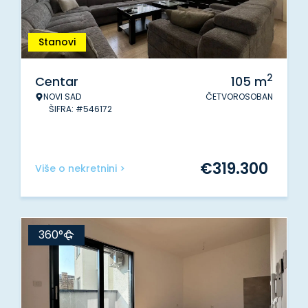
Stanovi
2
Centar
105
m
NOVI SAD
ČETVOROSOBAN
ŠIFRA: #546172
€
319.300
Više o nekretnini >
360°