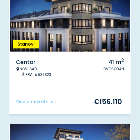
Stanovi
2
Centar
41
m
NOVI SAD
DVOSOBAN
ŠIFRA: #537323
€
156.110
Više o nekretnini >