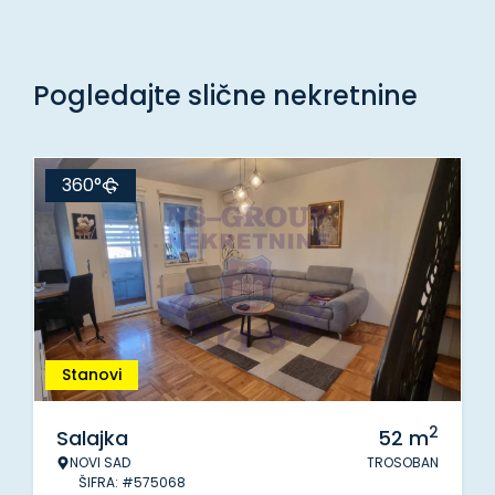
Pogledajte slične nekretnine
360°
Stanovi
2
Salajka
52
m
NOVI SAD
TROSOBAN
ŠIFRA: #575068