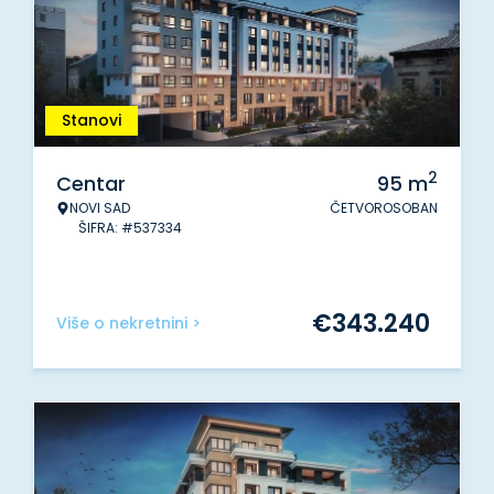
Stanovi
2
Centar
95
m
NOVI SAD
ČETVOROSOBAN
ŠIFRA: #537334
€
343.240
Više o nekretnini >