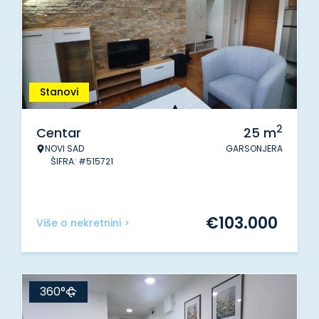
Stanovi
2
Centar
25
m
NOVI SAD
GARSONJERA
ŠIFRA: #515721
€
103.000
Više o nekretnini >
360°