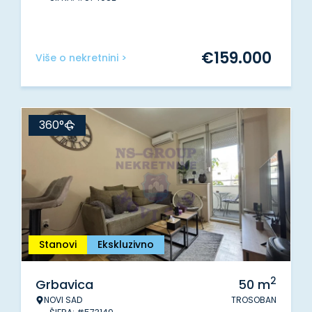
€
159.000
Više o nekretnini >
360°
Stanovi
Ekskluzivno
2
Grbavica
50
m
NOVI SAD
TROSOBAN