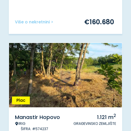
€
160.680
Više o nekretnini >
Plac
2
Manastir Hopovo
1.121
m
IRIG
GRAĐEVINSKO ZEMLJIŠTE
ŠIFRA: #574237