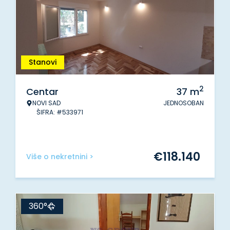
Stanovi
2
Centar
37
m
NOVI SAD
JEDNOSOBAN
ŠIFRA: #533971
€
118.140
Više o nekretnini >
360°