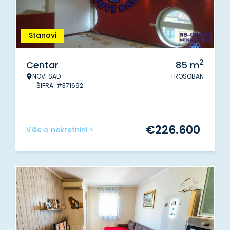
Stanovi
2
Centar
85
m
NOVI SAD
TROSOBAN
ŠIFRA: #371692
€
226.600
Više o nekretnini >