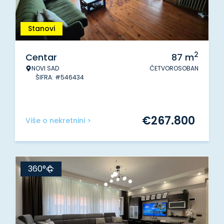
Stanovi
2
Centar
87
m
NOVI SAD
ČETVOROSOBAN
ŠIFRA: #546434
€
267.800
Više o nekretnini >
360°