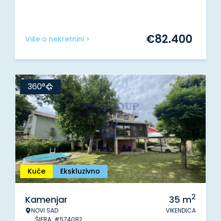
€
82.400
Više o nekretnini >
360°
Kuće
Ekskluzivno
2
Kamenjar
35
m
NOVI SAD
VIKENDICA
ŠIFRA: #574082