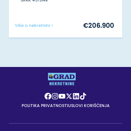
ŠIFRA: #573149
€
206.900
Više o nekretnini >
POLITIKA PRIVATNOSTI
USLOVI KORIŠĆENJA