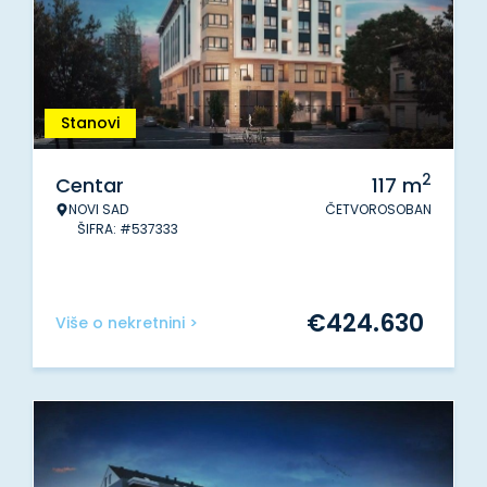
Stanovi
2
Centar
117
m
NOVI SAD
ČETVOROSOBAN
ŠIFRA: #537333
€
424.630
Više o nekretnini >