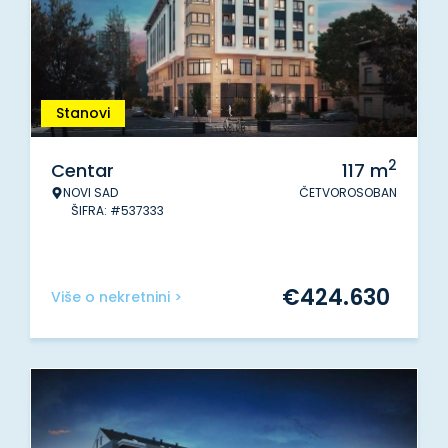
Stanovi
2
Centar
117
m
NOVI SAD
ČETVOROSOBAN
ŠIFRA: #537333
€
424.630
Više o nekretnini >