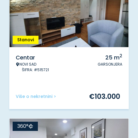
Stanovi
2
Centar
25
m
NOVI SAD
GARSONJERA
ŠIFRA: #515721
€
103.000
Više o nekretnini >
360°