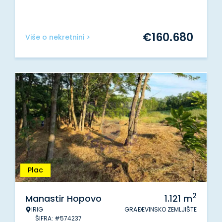
€
160.680
Više o nekretnini >
Plac
2
Manastir Hopovo
1.121
m
IRIG
GRAĐEVINSKO ZEMLJIŠTE
ŠIFRA: #574237