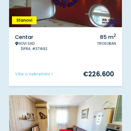
Stanovi
2
Centar
85
m
NOVI SAD
TROSOBAN
ŠIFRA: #371692
€
226.600
Više o nekretnini >