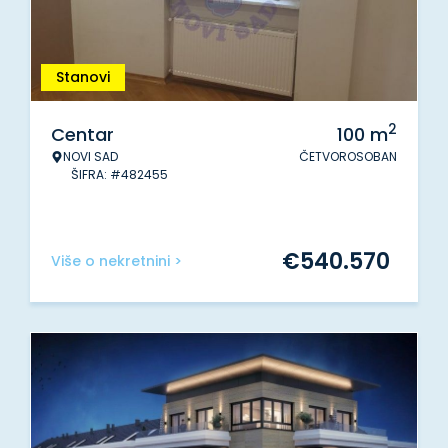
Stanovi
2
Centar
100
m
NOVI SAD
ČETVOROSOBAN
ŠIFRA: #482455
€
540.570
Više o nekretnini >