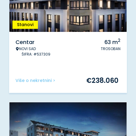
Stanovi
2
Centar
63
m
NOVI SAD
TROSOBAN
ŠIFRA: #537309
€
238.060
Više o nekretnini >