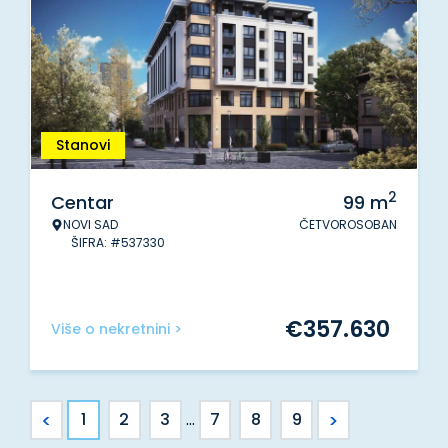
Stanovi
2
Centar
99
m
NOVI SAD
ČETVOROSOBAN
ŠIFRA: #537330
€
357.630
Više o nekretnini >
<
>
1
2
3
...
7
8
9