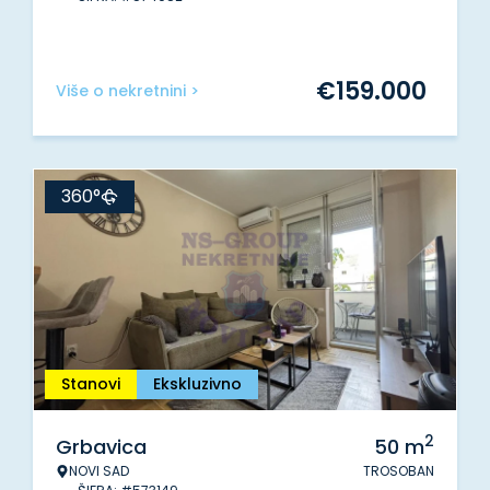
€
159.000
Više o nekretnini >
360°
Stanovi
Ekskluzivno
2
Grbavica
50
m
NOVI SAD
TROSOBAN