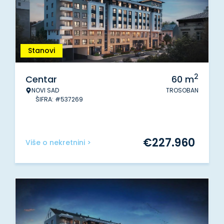
Stanovi
2
Centar
60
m
NOVI SAD
TROSOBAN
ŠIFRA: #537269
€
227.960
Više o nekretnini >