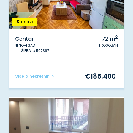
Stanovi
2
Centar
72
m
NOVI SAD
TROSOBAN
ŠIFRA: #507397
€
185.400
Više o nekretnini >