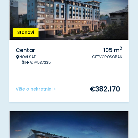
Stanovi
2
Centar
105
m
NOVI SAD
ČETVOROSOBAN
ŠIFRA: #537335
€
382.170
Više o nekretnini >