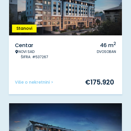
Stanovi
2
Centar
46
m
NOVI SAD
DVOSOBAN
ŠIFRA: #537267
€
175.920
Više o nekretnini >