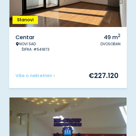
Stanovi
2
Centar
49
m
NOVI SAD
DVOSOBAN
ŠIFRA: #541873
€
227.120
Više o nekretnini >