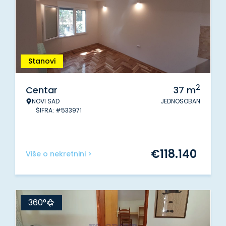
Stanovi
2
Centar
37
m
NOVI SAD
JEDNOSOBAN
ŠIFRA: #533971
€
118.140
Više o nekretnini >
360°