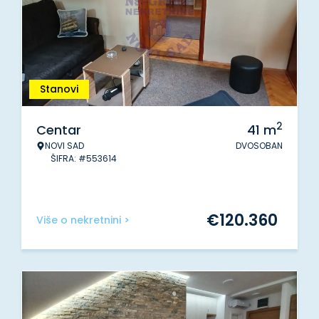
Stanovi
2
Centar
41
m
NOVI SAD
DVOSOBAN
ŠIFRA: #553614
€
120.360
Više o nekretnini >