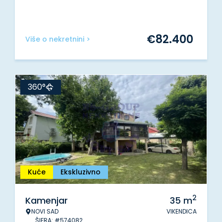
€
82.400
Više o nekretnini >
360°
Kuće
Ekskluzivno
2
Kamenjar
35
m
NOVI SAD
VIKENDICA
ŠIFRA: #574082