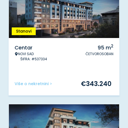
Stanovi
2
Centar
95
m
NOVI SAD
ČETVOROSOBAN
ŠIFRA: #537334
€
343.240
Više o nekretnini >