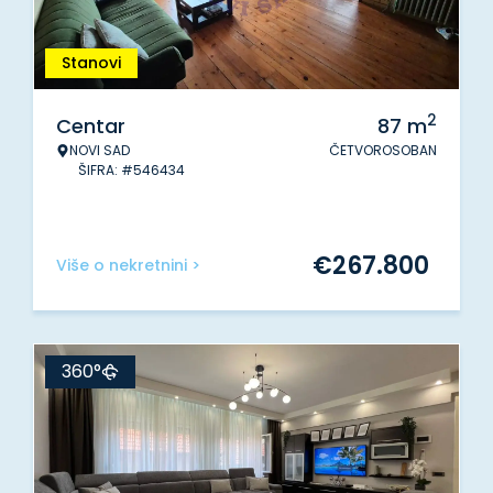
Stanovi
2
Centar
87
m
NOVI SAD
ČETVOROSOBAN
ŠIFRA: #546434
€
267.800
Više o nekretnini >
360°