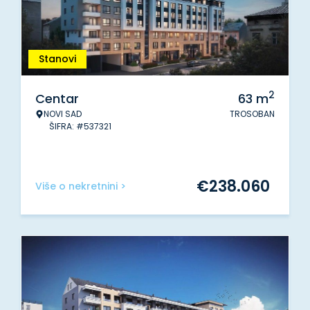
Stanovi
2
Centar
63
m
NOVI SAD
TROSOBAN
ŠIFRA: #537321
€
238.060
Više o nekretnini >