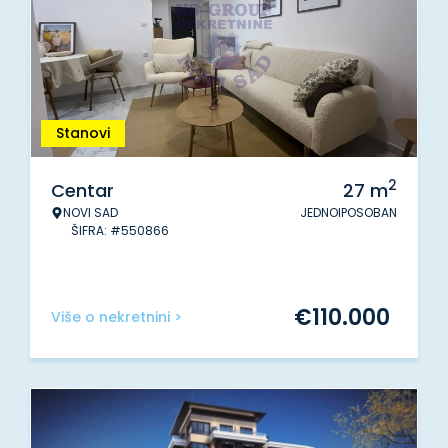
Stanovi
2
Centar
27
m
NOVI SAD
JEDNOIPOSOBAN
ŠIFRA: #550866
€
110.000
Više o nekretnini >