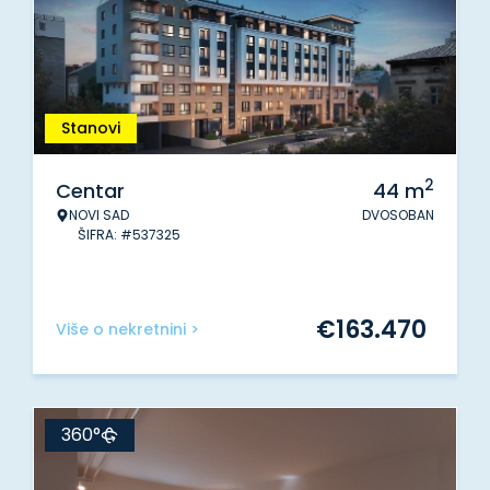
Stanovi
2
Centar
44
m
NOVI SAD
DVOSOBAN
ŠIFRA: #537325
€
163.470
Više o nekretnini >
360°