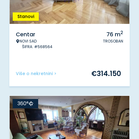
Stanovi
2
Centar
76
m
NOVI SAD
TROSOBAN
ŠIFRA: #568564
€
314.150
Više o nekretnini >
360°