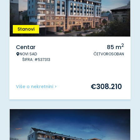
Stanovi
2
Centar
85
m
NOVI SAD
ČETVOROSOBAN
ŠIFRA: #537313
€
308.210
Više o nekretnini >