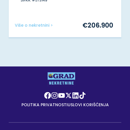
ŠIFRA: #573149
€
206.900
Više o nekretnini >
POLITIKA PRIVATNOSTI
USLOVI KORIŠĆENJA