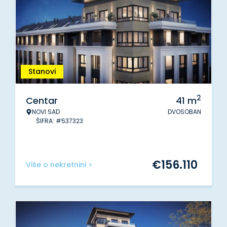
Stanovi
2
Centar
41
m
NOVI SAD
DVOSOBAN
ŠIFRA: #537323
€
156.110
Više o nekretnini >