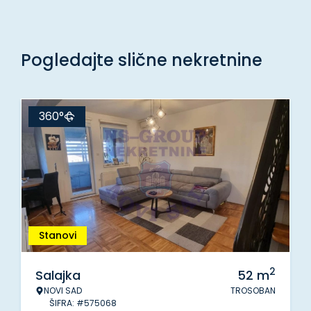
Pogledajte slične nekretnine
360°
Stanovi
2
Salajka
52
m
NOVI SAD
TROSOBAN
ŠIFRA: #575068