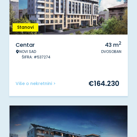
Stanovi
2
Centar
43
m
NOVI SAD
DVOSOBAN
ŠIFRA: #537274
€
164.230
Više o nekretnini >