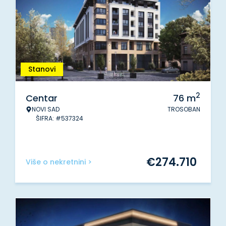
Stanovi
2
Centar
76
m
NOVI SAD
TROSOBAN
ŠIFRA: #537324
€
274.710
Više o nekretnini >