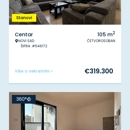
Stanovi
2
Centar
105
m
NOVI SAD
ČETVOROSOBAN
ŠIFRA: #546172
€
319.300
Više o nekretnini >
360°