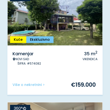
Kuće
Ekskluzivno
2
Kamenjar
35
m
NOVI SAD
VIKENDICA
ŠIFRA: #574082
€
159.000
Više o nekretnini >
360°