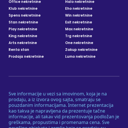
Office nekretnine
Halo nekretnine
Klub nekretnine
Eho nekretnine
Spens nekretnine
Win nekretnine
Stan nekretnine
Exit nekretnine
Play nekretnine
Max nekretnine
King nekretnine
Trg nekretnine
Arts nekretnine
One nekretnine
Renta stan
Zakup nekretnine
Prodaja nekretnine
Lumo nekretnine
Sve informacije u vezi sa imovinom, koja je na
prodaju, a iz izvora ovog sajta, smatraju se
pouzdanim informacijama. Internet prezentacija
kao takva je napravljena da prezentuje tačne
informacije, ali takav vid prezentovanja podložan je
greškama, propustima i promenama cena. Sve