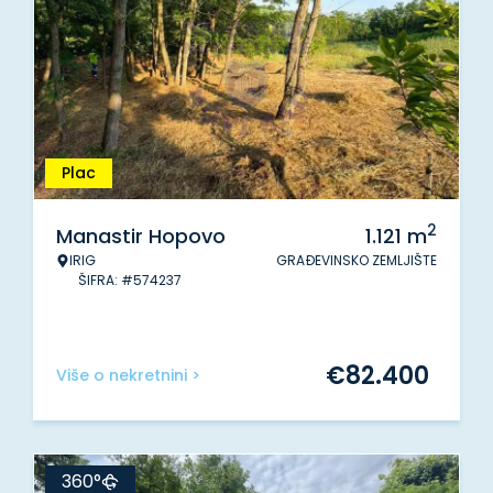
Plac
2
Manastir Hopovo
1.121
m
IRIG
GRAĐEVINSKO ZEMLJIŠTE
ŠIFRA: #574237
€
82.400
Više o nekretnini >
360°