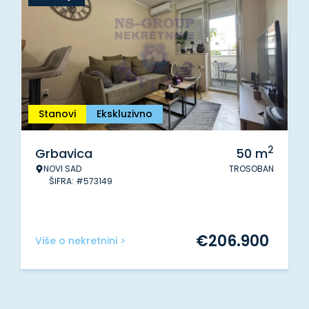
Stanovi
Ekskluzivno
2
Grbavica
50
m
NOVI SAD
TROSOBAN
ŠIFRA: #573149
€
206.900
Više o nekretnini >