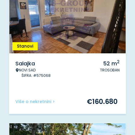
Stanovi
2
Salajka
52
m
NOVI SAD
TROSOBAN
ŠIFRA: #575068
€
160.680
Više o nekretnini >