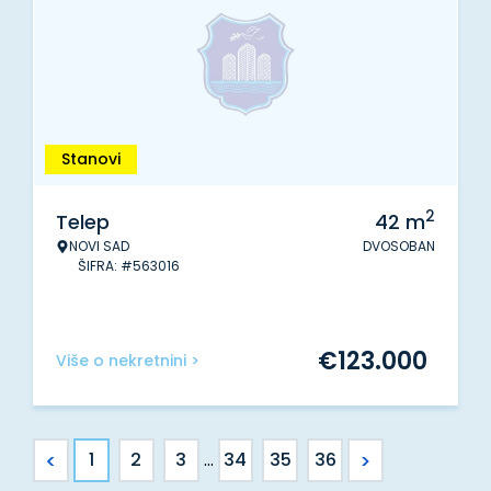
Stanovi
2
Telep
42
m
NOVI SAD
DVOSOBAN
ŠIFRA: #563016
€
123.000
Više o nekretnini >
<
>
1
2
3
...
34
35
36