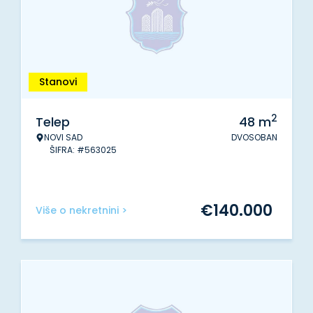
Stanovi
2
Telep
48
m
NOVI SAD
DVOSOBAN
ŠIFRA: #563025
€
140.000
Više o nekretnini >