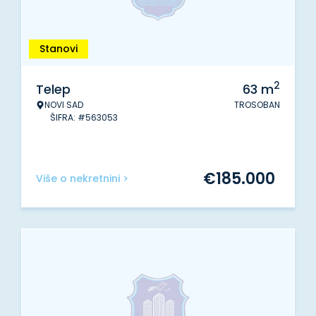
Stanovi
2
Telep
63
m
NOVI SAD
TROSOBAN
ŠIFRA: #563053
€
185.000
Više o nekretnini >