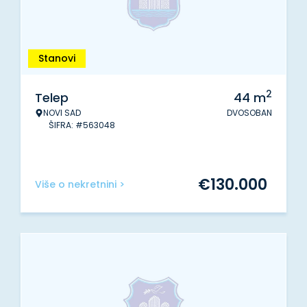
Stanovi
2
Telep
44
m
NOVI SAD
DVOSOBAN
ŠIFRA: #563048
€
130.000
Više o nekretnini >