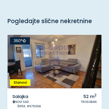
Pogledajte slične nekretnine
360°
Stanovi
2
Salajka
52
m
NOVI SAD
TROSOBAN
ŠIFRA: #575068