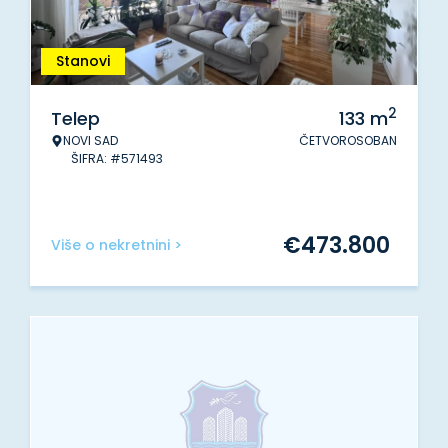
Stanovi
2
Telep
133
m
NOVI SAD
ČETVOROSOBAN
ŠIFRA: #571493
€
473.800
Više o nekretnini >