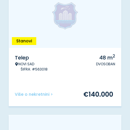
Stanovi
2
Telep
48
m
NOVI SAD
DVOSOBAN
ŠIFRA: #563018
€
140.000
Više o nekretnini >