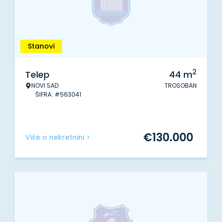
Stanovi
2
Telep
44
m
NOVI SAD
TROSOBAN
ŠIFRA: #563041
€
130.000
Više o nekretnini >