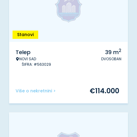
Stanovi
2
Telep
39
m
NOVI SAD
DVOSOBAN
ŠIFRA: #563029
€
114.000
Više o nekretnini >