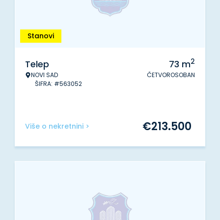
Stanovi
2
Telep
73
m
NOVI SAD
ČETVOROSOBAN
ŠIFRA: #563052
€
213.500
Više o nekretnini >