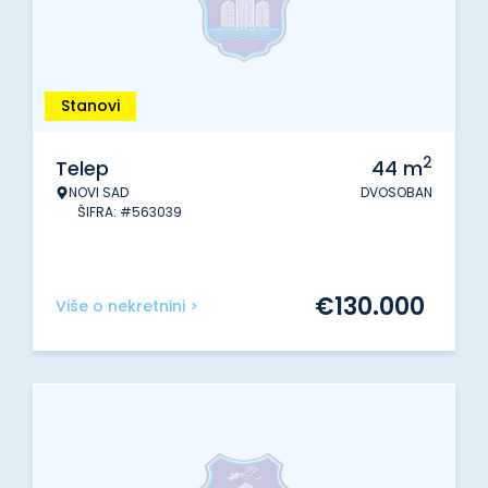
Stanovi
2
Telep
44
m
NOVI SAD
DVOSOBAN
ŠIFRA: #563039
€
130.000
Više o nekretnini >