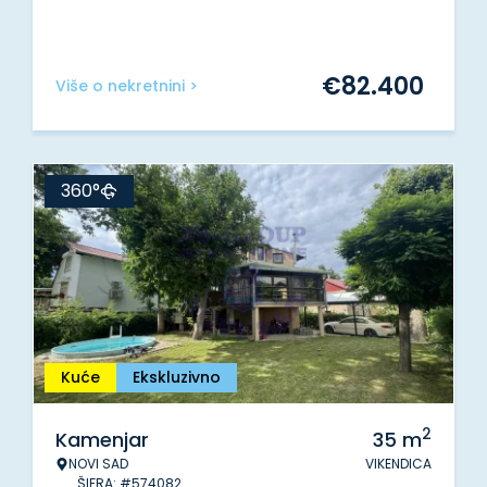
€
82.400
Više o nekretnini >
360°
Kuće
Ekskluzivno
2
Kamenjar
35
m
NOVI SAD
VIKENDICA
ŠIFRA: #574082