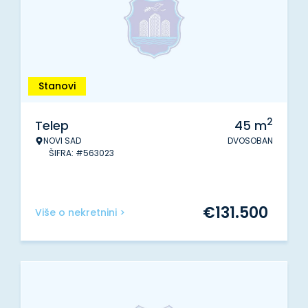
Stanovi
2
Telep
45
m
NOVI SAD
DVOSOBAN
ŠIFRA: #563023
€
131.500
Više o nekretnini >