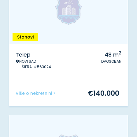
Stanovi
2
Telep
48
m
NOVI SAD
DVOSOBAN
ŠIFRA: #563024
€
140.000
Više o nekretnini >