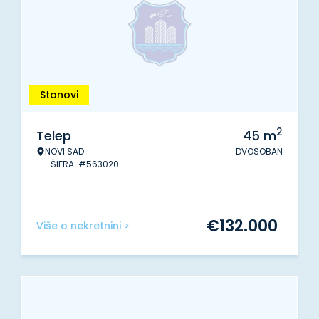
Stanovi
2
Telep
45
m
NOVI SAD
DVOSOBAN
ŠIFRA: #563020
€
132.000
Više o nekretnini >