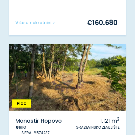
€
160.680
Više o nekretnini >
Plac
2
Manastir Hopovo
1.121
m
IRIG
GRAĐEVINSKO ZEMLJIŠTE
ŠIFRA: #574237