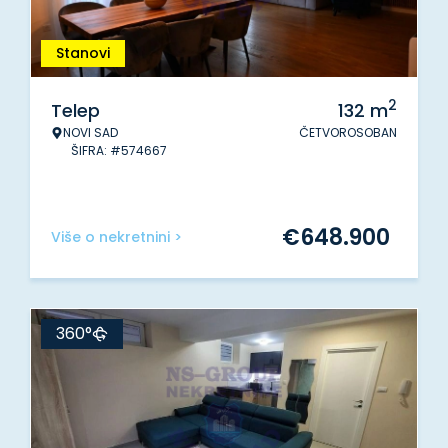
Stanovi
2
Telep
132
m
NOVI SAD
ČETVOROSOBAN
ŠIFRA: #574667
€
648.900
Više o nekretnini >
360°