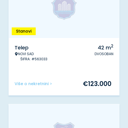
Stanovi
2
Telep
42
m
NOVI SAD
DVOSOBAN
ŠIFRA: #563033
€
123.000
Više o nekretnini >