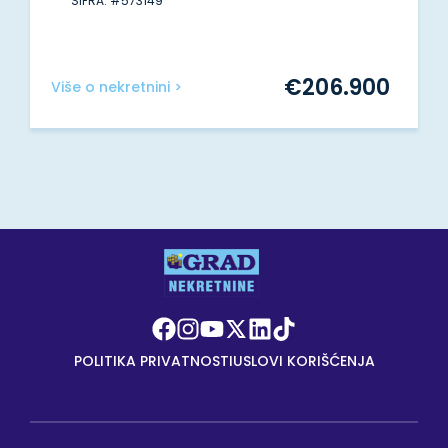
ŠIFRA: #573149
€
206.900
Više o nekretnini >
POLITIKA PRIVATNOSTI
USLOVI KORIŠĆENJA