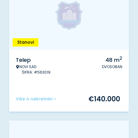
Stanovi
2
Telep
48
m
NOVI SAD
DVOSOBAN
ŠIFRA: #563019
€
140.000
Više o nekretnini >