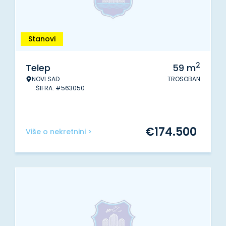
Stanovi
2
Telep
59
m
NOVI SAD
TROSOBAN
ŠIFRA: #563050
€
174.500
Više o nekretnini >