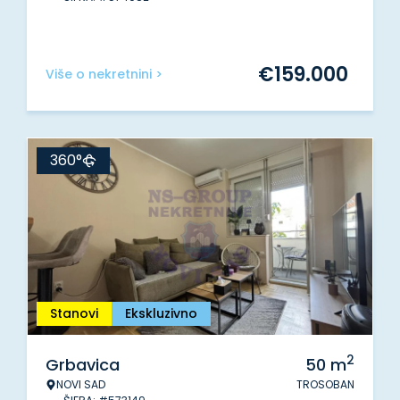
€
159.000
Više o nekretnini >
360°
Stanovi
Ekskluzivno
2
Grbavica
50
m
NOVI SAD
TROSOBAN