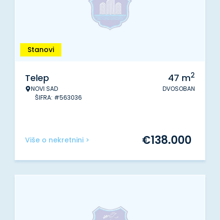
Stanovi
2
Telep
47
m
NOVI SAD
DVOSOBAN
ŠIFRA: #563036
€
138.000
Više o nekretnini >