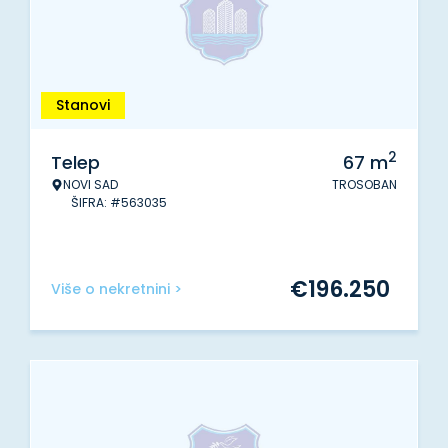
Stanovi
2
Telep
67
m
NOVI SAD
TROSOBAN
ŠIFRA: #563035
€
196.250
Više o nekretnini >