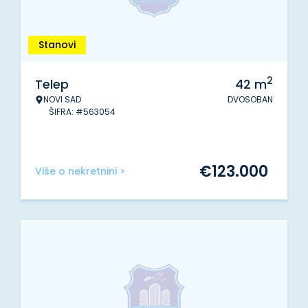
Stanovi
2
Telep
42
m
NOVI SAD
DVOSOBAN
ŠIFRA: #563054
€
123.000
Više o nekretnini >