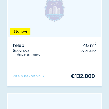
Stanovi
2
Telep
45
m
NOVI SAD
DVOSOBAN
ŠIFRA: #563022
€
132.000
Više o nekretnini >