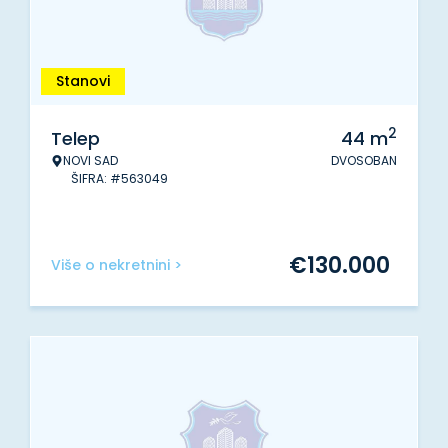
Stanovi
2
Telep
44
m
NOVI SAD
DVOSOBAN
ŠIFRA: #563049
€
130.000
Više o nekretnini >