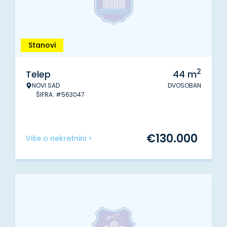
Stanovi
2
Telep
44
m
NOVI SAD
DVOSOBAN
ŠIFRA: #563047
€
130.000
Više o nekretnini >