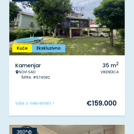
Kuće
Ekskluzivno
2
Kamenjar
35
m
NOVI SAD
VIKENDICA
ŠIFRA: #574082
€
159.000
Više o nekretnini >
360°