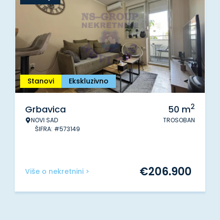
Stanovi
Ekskluzivno
2
Grbavica
50
m
NOVI SAD
TROSOBAN
ŠIFRA: #573149
€
206.900
Više o nekretnini >