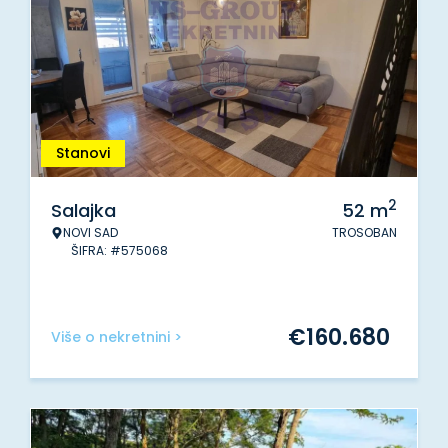
Stanovi
2
Salajka
52
m
NOVI SAD
TROSOBAN
ŠIFRA: #575068
€
160.680
Više o nekretnini >