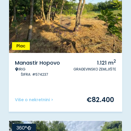
Plac
2
Manastir Hopovo
1.121
m
IRIG
GRAĐEVINSKO ZEMLJIŠTE
ŠIFRA: #574237
€
82.400
Više o nekretnini >
360°