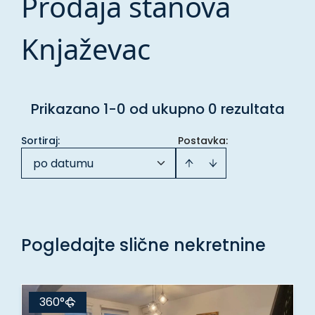
Prodaja stanova
Knjaževac
Prikazano 1-0 od ukupno 0 rezultata
Sortiraj
:
Postavka:
po datumu
Pogledajte slične nekretnine
360°