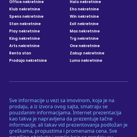
Office nekretnine
Halo nekretnine
Klub nekretnine
Eho nekretnine
Spens nekretnine
Win nekretnine
Stan nekretnine
Exit nekretnine
Play nekretnine
Max nekretnine
King nekretnine
Trg nekretnine
Arts nekretnine
One nekretnine
Renta stan
Zakup nekretnine
Prodaja nekretnine
Lumo nekretnine
Sve informacije u vezi sa imovinom, koja je na
prodaju, a iz izvora ovog sajta, smatraju se
pouzdanim informacijama. Internet prezentacija
kao takva je napravljena da prezentuje tačne
informacije, ali takav vid prezentovanja podložan je
greškama, propustima i promenama cena. Sve