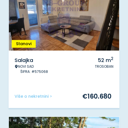
Stanovi
2
Salajka
52
m
NOVI SAD
TROSOBAN
ŠIFRA: #575068
€
160.680
Više o nekretnini >