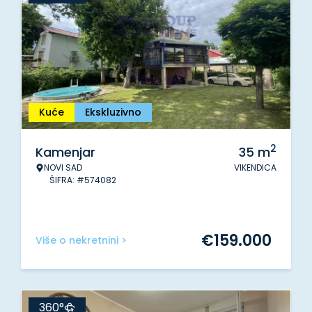
Kuće
Ekskluzivno
2
Kamenjar
35
m
NOVI SAD
VIKENDICA
ŠIFRA: #574082
€
159.000
Više o nekretnini >
360°