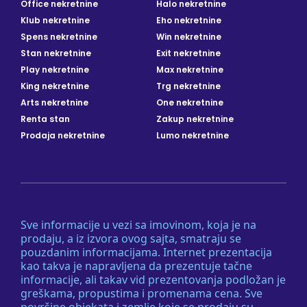
Office nekretnine
Halo nekretnine
Klub nekretnine
Eho nekretnine
Spens nekretnine
Win nekretnine
Stan nekretnine
Exit nekretnine
Play nekretnine
Max nekretnine
King nekretnine
Trg nekretnine
Arts nekretnine
One nekretnine
Renta stan
Zakup nekretnine
Prodaja nekretnine
Lumo nekretnine
Sve informacije u vezi sa imovinom, koja je na
prodaju, a iz izvora ovog sajta, smatraju se
pouzdanim informacijama. Internet prezentacija
kao takva je napravljena da prezentuje tačne
informacije, ali takav vid prezentovanja podložan je
greškama, propustima i promenama cena. Sve