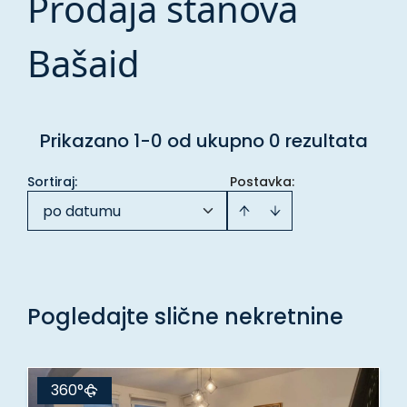
Prodaja stanova
Bašaid
Prikazano 1-0 od ukupno 0 rezultata
Sortiraj
:
Postavka:
po datumu
Pogledajte slične nekretnine
360°