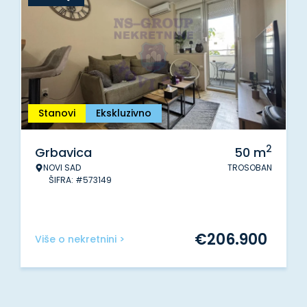
Stanovi
Ekskluzivno
2
Grbavica
50
m
NOVI SAD
TROSOBAN
ŠIFRA: #573149
€
206.900
Više o nekretnini >