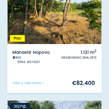
Plac
2
Manastir Hopovo
1.121
m
IRIG
GRAĐEVINSKO ZEMLJIŠTE
ŠIFRA: #574237
€
82.400
Više o nekretnini >
360°