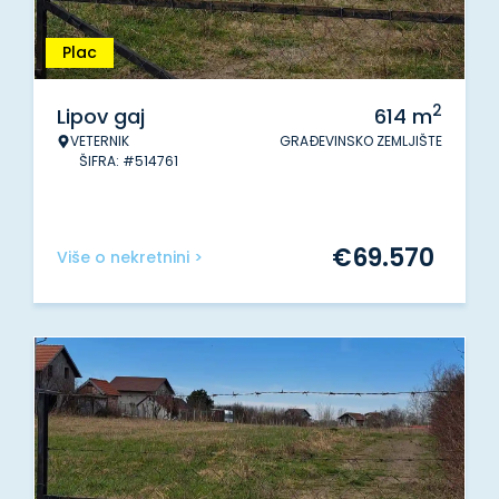
Plac
2
Lipov gaj
614
m
VETERNIK
GRAĐEVINSKO ZEMLJIŠTE
ŠIFRA: #514761
€
69.570
Više o nekretnini >