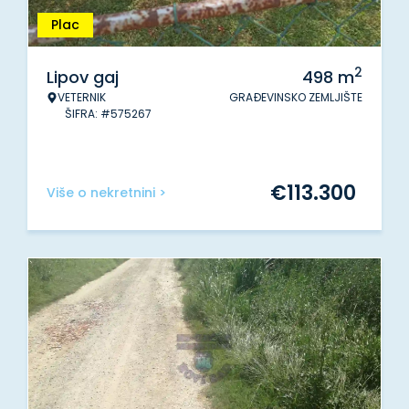
Plac
2
Lipov gaj
498
m
VETERNIK
GRAĐEVINSKO ZEMLJIŠTE
ŠIFRA: #575267
€
113.300
Više o nekretnini >