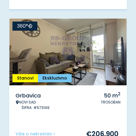
360°
Stanovi
Ekskluzivno
2
Grbavica
50
m
NOVI SAD
TROSOBAN
ŠIFRA: #573149
€
206.900
Više o nekretnini >