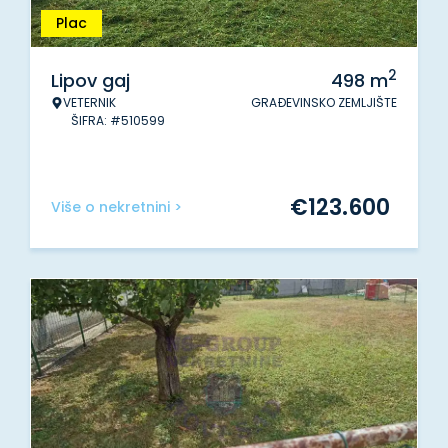
Plac
2
Lipov gaj
498
m
VETERNIK
GRAĐEVINSKO ZEMLJIŠTE
ŠIFRA: #510599
€
123.600
Više o nekretnini >