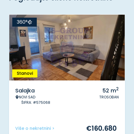
360°
Stanovi
2
Salajka
52
m
NOVI SAD
TROSOBAN
ŠIFRA: #575068
€
160.680
Više o nekretnini >