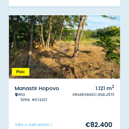
Plac
2
Manastir Hopovo
1.121
m
IRIG
GRAĐEVINSKO ZEMLJIŠTE
ŠIFRA: #574237
€
82.400
Više o nekretnini >