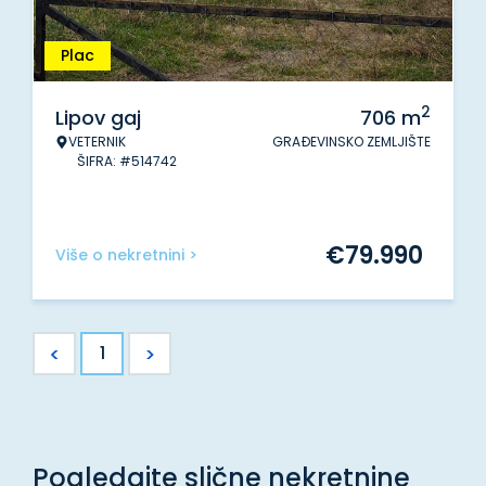
Plac
2
Lipov gaj
706
m
VETERNIK
GRAĐEVINSKO ZEMLJIŠTE
ŠIFRA: #514742
€
79.990
Više o nekretnini >
<
>
1
Pogledajte slične nekretnine