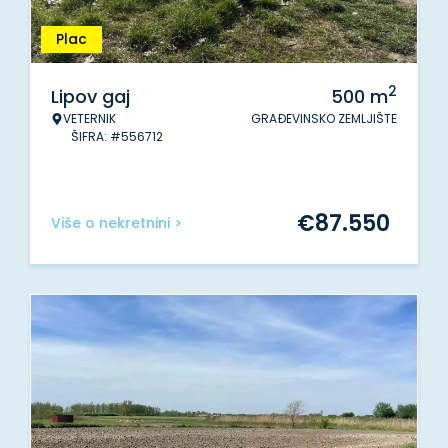
Plac
2
Lipov gaj
500
m
VETERNIK
GRAĐEVINSKO ZEMLJIŠTE
ŠIFRA: #556712
€
87.550
Više o nekretnini >