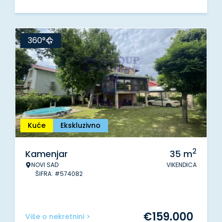
360°
Kuće
Ekskluzivno
2
Kamenjar
35
m
NOVI SAD
VIKENDICA
ŠIFRA: #574082
€
159.000
Više o nekretnini >