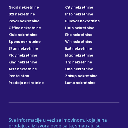
Grad nekretnine
City nekretnine
021 nekretnine
Info nekretnine
Royal nekretnine
Bulevar nekretnine
Office nekretnine
Halo nekretnine
Klub nekretnine
Eho nekretnine
Spens nekretnine
Win nekretnine
Stan nekretnine
Exit nekretnine
Play nekretnine
Max nekretnine
King nekretnine
Trg nekretnine
Arts nekretnine
One nekretnine
Renta stan
Zakup nekretnine
Prodaja nekretnine
Lumo nekretnine
Sve informacije u vezi sa imovinom, koja je na
prodaju, a iz izvora ovog sajta, smatraju se