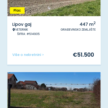
Plac
2
Lipov gaj
447
m
VETERNIK
GRAĐEVINSKO ZEMLJIŠTE
ŠIFRA: #514905
€
51.500
Više o nekretnini >