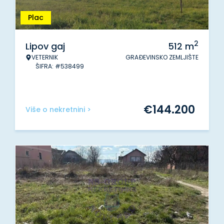
Plac
2
Lipov gaj
512
m
VETERNIK
GRAĐEVINSKO ZEMLJIŠTE
ŠIFRA: #538499
€
144.200
Više o nekretnini >