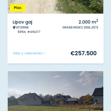
Plac
2
Lipov gaj
2.000
m
VETERNIK
GRAĐEVINSKO ZEMLJIŠTE
ŠIFRA: #416477
€
257.500
Više o nekretnini >