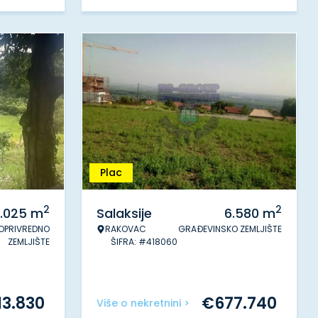
Plac
2
2
1.025
m
Salaksije
6.580
m
OPRIVREDNO
RAKOVAC
GRAĐEVINSKO ZEMLJIŠTE
ZEMLJIŠTE
ŠIFRA: #418060
13.830
€
677.740
Više o nekretnini >