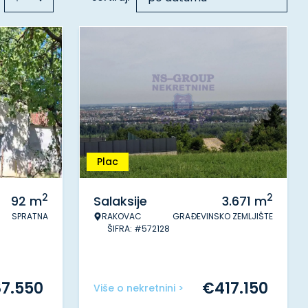
Plac
2
2
92
m
Salaksije
3.671
m
SPRATNA
RAKOVAC
GRAĐEVINSKO ZEMLJIŠTE
ŠIFRA: #572128
87.550
€
417.150
Više o nekretnini >