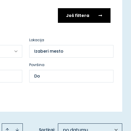
Još filtera
Lokacija
Izaberi mesto
Površina
po datumu
Sortiraj
: