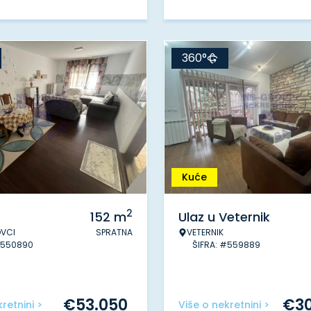
360°
Kuće
2
152
m
Ulaz u Veternik
VCI
SPRATNA
VETERNIK
#550890
ŠIFRA: #559889
€
53.050
€
3
retnini >
Više o nekretnini >