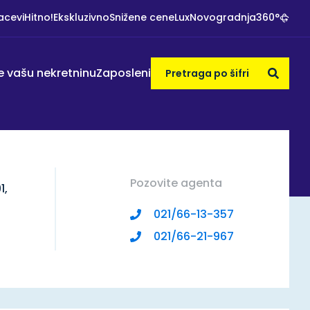
acevi
Hitno!
Ekskluzivno
Snižene cene
Lux
Novogradnja
360°
e vašu nekretninu
Zaposleni
Pozovite
agenta
1
,
021/66-13-357
021/66-21-967