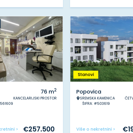
Stanovi
2
76
m
Popovica
KANCELARIJSKI PROSTOR
SREMSKA KAMENICA
ČET
#561609
ŠIFRA: #503619
€
257.500
€
1
retnini >
Više o nekretnini >