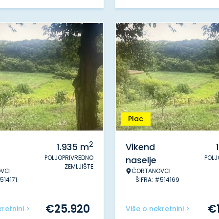
Plac
2
1.935
m
Vikend
POLJOPRIVREDNO
POLJ
naselje
ZEMLJIŠTE
VCI
ČORTANOVCI
514171
ŠIFRA: #514169
€
25.920
€
retnini >
Više o nekretnini >