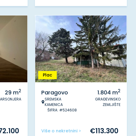
Plac
2
2
29
m
Paragovo
1.804
m
ARSONJERA
SREMSKA
GRAĐEVINSKO
KAMENICA
ZEMLJIŠTE
ŠIFRA: #524608
72.100
€
113.300
Više o nekretnini >