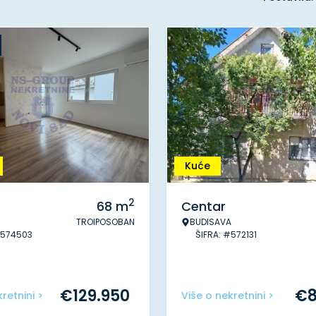
Kuće
2
68
m
Centar
TROIPOSOBAN
BUDISAVA
#574503
ŠIFRA: #572131
€
129.950
€
retnini >
Više o nekretnini >