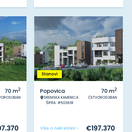
Stanovi
2
2
70
m
Popovica
70
m
VOROSOBAN
SREMSKA KAMENICA
ČETVOROSOBAN
ŠIFRA: #503618
97.370
€
197.370
Više o nekretnini >