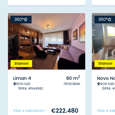
360°
360°
Stanovi
Stanovi
2
Liman 4
80
m
Novo Na
NOVI SAD
TROSOBAN
NOVI SAD
ŠIFRA: #544582
ŠIFRA: 
€
222.480
Više o nekretnini >
Više o nek