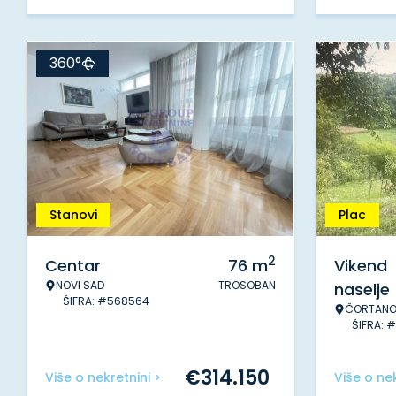
360°
Stanovi
Plac
2
Centar
76
m
Vikend
NOVI SAD
TROSOBAN
naselje
ŠIFRA: #568564
ČORTANO
ŠIFRA: #
€
314.150
Više o nekretnini >
Više o nek