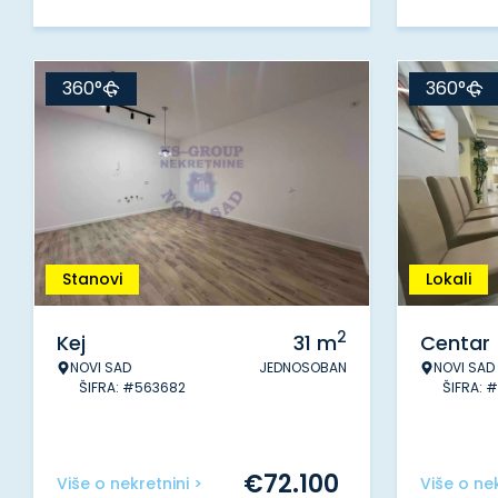
360°
360°
Stanovi
Lokali
2
Kej
31
m
Centar
NOVI SAD
JEDNOSOBAN
NOVI SAD
ŠIFRA: #563682
ŠIFRA: 
€
72.100
Više o nekretnini >
Više o nek