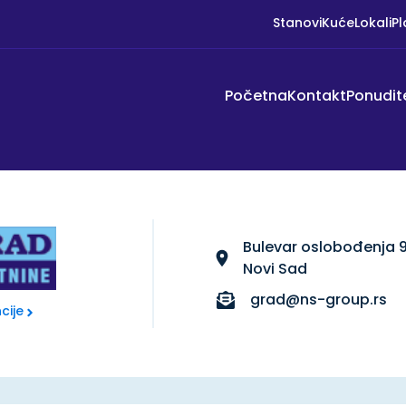
Stanovi
Kuće
Lokali
Pl
Početna
Kontakt
Ponudit
Bulevar oslobođenja 9
Novi Sad
grad@ns-group.rs
cije