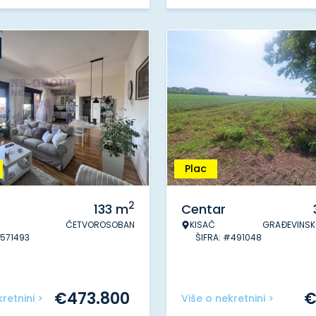
Plac
2
133
m
Centar
ČETVOROSOBAN
KISAČ
GRAĐEVINSK
#571493
ŠIFRA: #491048
€
473.800
retnini >
Više o nekretnini >