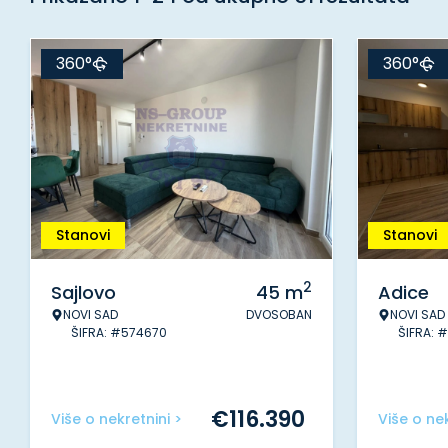
360°
360°
Stanovi
Stanovi
2
Sajlovo
45
m
Adice
NOVI SAD
DVOSOBAN
NOVI SAD
ŠIFRA: #574670
ŠIFRA: 
€
116.390
Više o nekretnini >
Više o nek