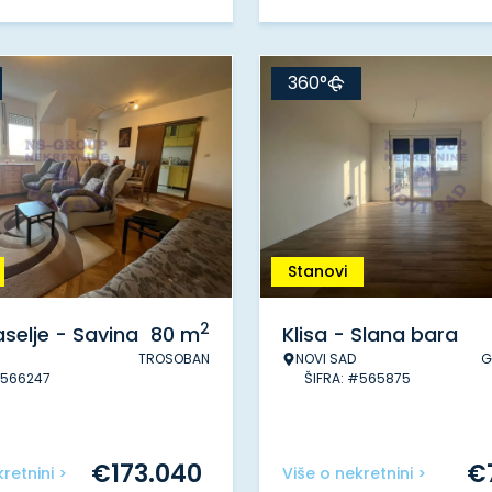
360°
Stanovi
2
selje - Savina
80
m
Klisa - Slana bara
TROSOBAN
NOVI SAD
G
#566247
ŠIFRA: #565875
€
173.040
€
retnini >
Više o nekretnini >