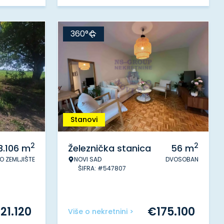
360°
Stanovi
2
2
3.106
m
Železnička stanica
56
m
O ZEMLJIŠTE
NOVI SAD
DVOSOBAN
ŠIFRA: #547807
€
21.120
€
175.100
Više o nekretnini >