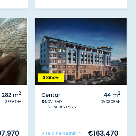
Stanovi
2
2
282
m
Centar
44
m
SPRATNA
NOVI SAD
DVOSOBAN
ŠIFRA: #537325
07.970
€
163.470
Više o nekretnini >