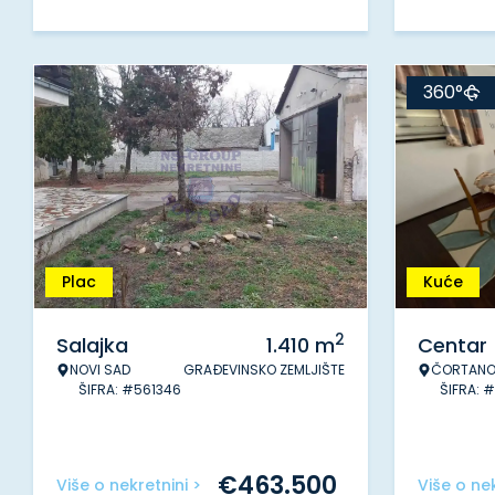
360°
Plac
Kuće
2
Salajka
1.410
m
Centar
NOVI SAD
GRAĐEVINSKO ZEMLJIŠTE
ČORTANO
ŠIFRA: #561346
ŠIFRA: 
€
463.500
Više o nekretnini >
Više o nek