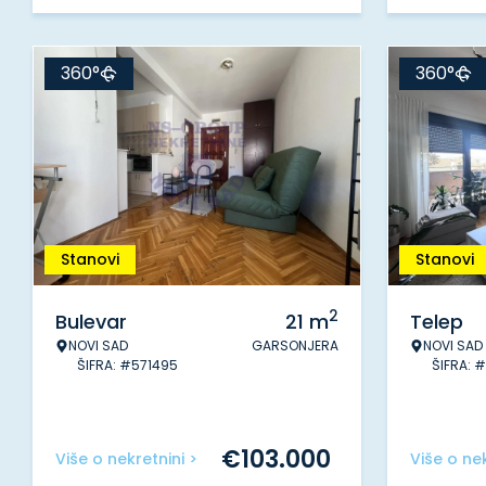
360°
360°
Stanovi
Stanovi
2
Bulevar
21
m
Telep
NOVI SAD
GARSONJERA
NOVI SAD
ŠIFRA: #571495
ŠIFRA: 
€
103.000
Više o nekretnini >
Više o nek