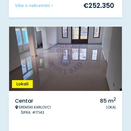
€
252.350
Više o nekretnini >
Lokali
2
Centar
85
m
SREMSKI KARLOVCI
LOKAL
ŠIFRA: #17143