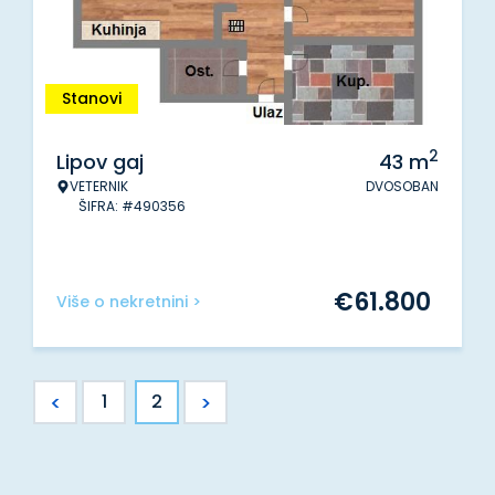
Stanovi
2
Lipov gaj
43
m
VETERNIK
DVOSOBAN
ŠIFRA: #490356
€
61.800
Više o nekretnini >
<
>
1
2