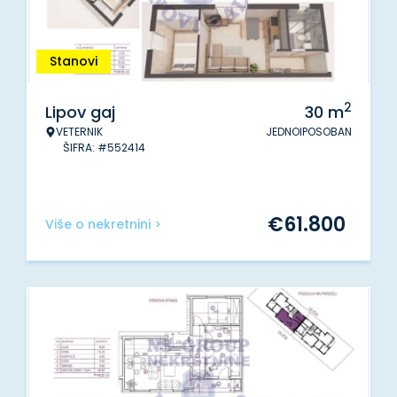
Stanovi
2
Lipov gaj
30
m
VETERNIK
JEDNOIPOSOBAN
ŠIFRA: #552414
€
61.800
Više o nekretnini >