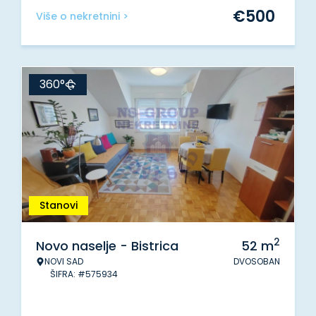
€
500
Više o nekretnini >
360°
Stanovi
2
Novo naselje - Bistrica
52
m
NOVI SAD
DVOSOBAN
ŠIFRA: #575934