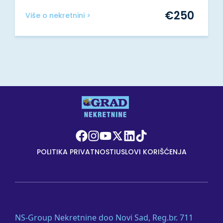
€
250
Više o nekretnini >
POLITIKA PRIVATNOSTI
USLOVI KORIŠĆENJA
NS-Group Nekretnine doo Novi Sad, Reg.br. 711