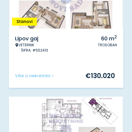
Stanovi
2
Lipov gaj
60
m
VETERNIK
TROSOBAN
ŠIFRA: #552413
€
130.020
Više o nekretnini >