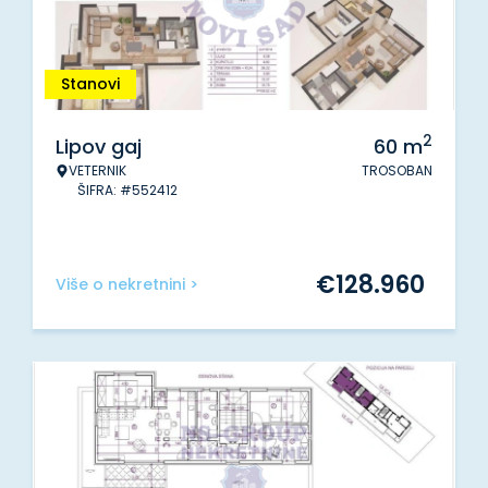
Stanovi
2
Lipov gaj
60
m
VETERNIK
TROSOBAN
ŠIFRA: #552412
€
128.960
Više o nekretnini >