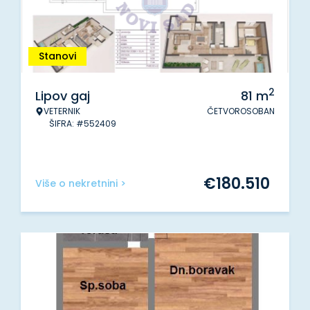
Stanovi
2
Lipov gaj
81
m
VETERNIK
ČETVOROSOBAN
ŠIFRA: #552409
€
180.510
Više o nekretnini >