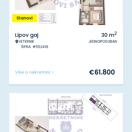
Stanovi
2
Lipov gaj
30
m
VETERNIK
JEDNOIPOSOBAN
ŠIFRA: #552416
€
61.800
Više o nekretnini >