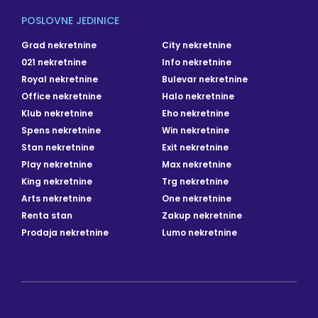
POSLOVNE JEDINICE
Grad nekretnine
City nekretnine
021 nekretnine
Info nekretnine
Royal nekretnine
Bulevar nekretnine
Office nekretnine
Halo nekretnine
Klub nekretnine
Eho nekretnine
Spens nekretnine
Win nekretnine
Stan nekretnine
Exit nekretnine
Play nekretnine
Max nekretnine
King nekretnine
Trg nekretnine
Arts nekretnine
One nekretnine
Renta stan
Zakup nekretnine
Prodaja nekretnine
Lumo nekretnine