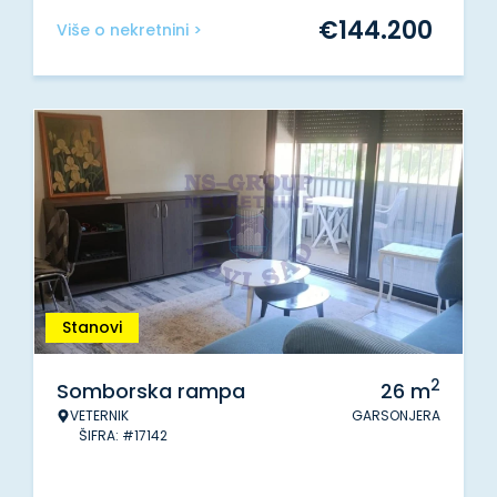
€
144.200
Više o nekretnini >
Stanovi
2
Somborska rampa
26
m
VETERNIK
GARSONJERA
ŠIFRA: #17142