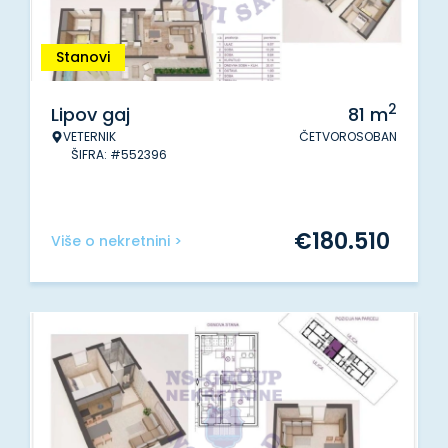
Stanovi
2
Lipov gaj
81
m
VETERNIK
ČETVOROSOBAN
ŠIFRA: #552396
€
180.510
Više o nekretnini >