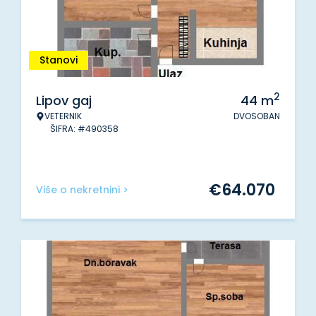
Stanovi
2
Lipov gaj
44
m
VETERNIK
DVOSOBAN
ŠIFRA: #490358
€
64.070
Više o nekretnini >