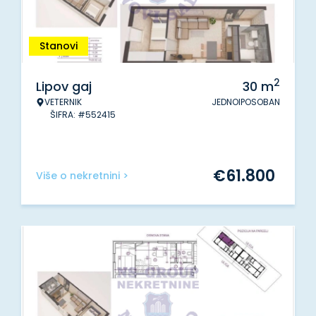
Stanovi
2
Lipov gaj
30
m
VETERNIK
JEDNOIPOSOBAN
ŠIFRA: #552415
€
61.800
Više o nekretnini >