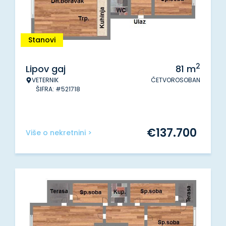
Stanovi
2
Lipov gaj
81
m
VETERNIK
ČETVOROSOBAN
ŠIFRA: #521718
€
137.700
Više o nekretnini >