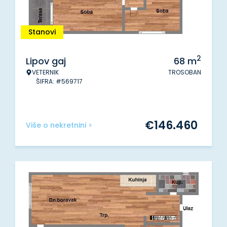
Stanovi
2
Lipov gaj
68
m
VETERNIK
TROSOBAN
ŠIFRA: #569717
€
146.460
Više o nekretnini >