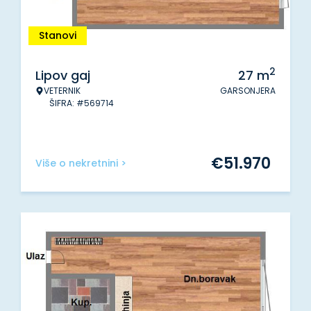
Stanovi
2
Lipov gaj
27
m
VETERNIK
GARSONJERA
ŠIFRA: #569714
€
51.970
Više o nekretnini >