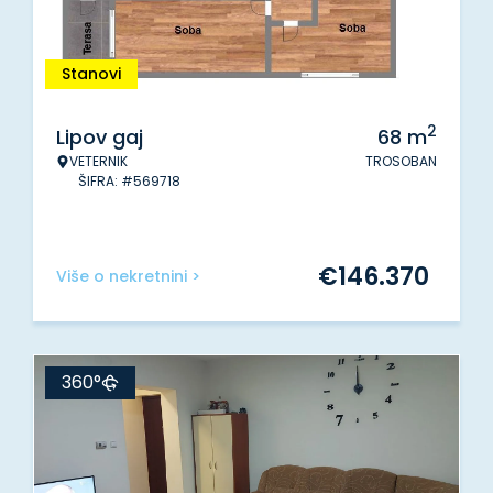
Stanovi
2
Lipov gaj
68
m
VETERNIK
TROSOBAN
ŠIFRA: #569718
€
146.370
Više o nekretnini >
360°