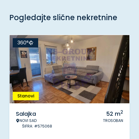
Pogledajte slične nekretnine
360°
Stanovi
2
Salajka
52
m
NOVI SAD
TROSOBAN
ŠIFRA: #575068