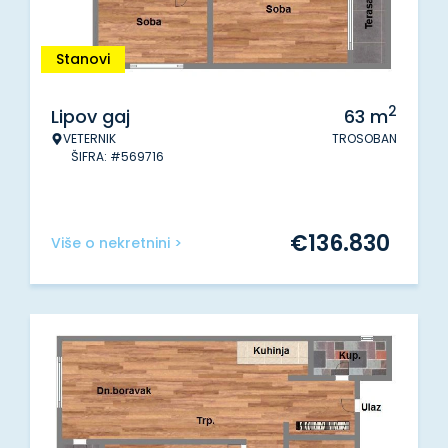
Stanovi
2
Lipov gaj
63
m
VETERNIK
TROSOBAN
ŠIFRA: #569716
€
136.830
Više o nekretnini >