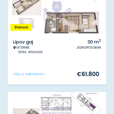
Stanovi
2
Lipov gaj
30
m
VETERNIK
JEDNOIPOSOBAN
ŠIFRA: #552405
€
61.800
Više o nekretnini >