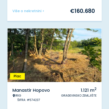
€
160.680
Više o nekretnini >
Plac
2
Manastir Hopovo
1.121
m
IRIG
GRAĐEVINSKO ZEMLJIŠTE
ŠIFRA: #574237