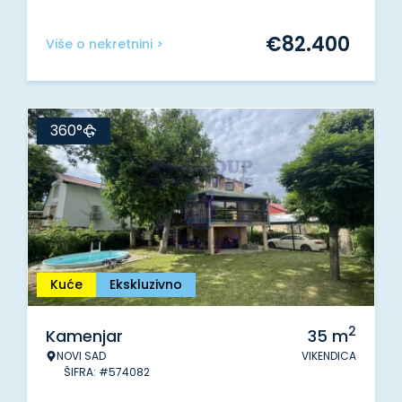
€
82.400
Više o nekretnini >
360°
Kuće
Ekskluzivno
2
Kamenjar
35
m
NOVI SAD
VIKENDICA
ŠIFRA: #574082