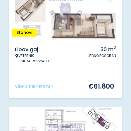
Stanovi
2
Lipov gaj
30
m
VETERNIK
JEDNOIPOSOBAN
ŠIFRA: #552403
€
61.800
Više o nekretnini >