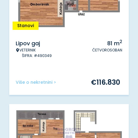
Stanovi
2
Lipov gaj
81
m
VETERNIK
ČETVOROSOBAN
ŠIFRA: #490349
€
116.830
Više o nekretnini >