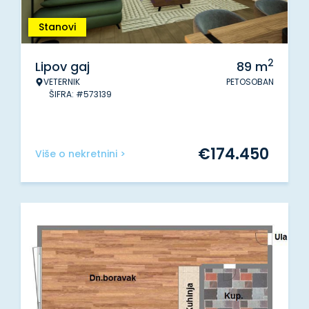
Stanovi
2
Lipov gaj
89
m
VETERNIK
PETOSOBAN
ŠIFRA: #573139
€
174.450
Više o nekretnini >