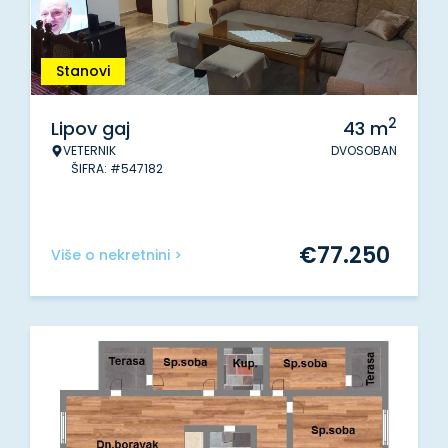
Stanovi
2
Lipov gaj
43
m
VETERNIK
DVOSOBAN
ŠIFRA: #547182
€
77.250
Više o nekretnini >