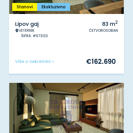
Stanovi
Ekskluzivno
2
Lipov gaj
83
m
VETERNIK
ČETVOROSOBAN
ŠIFRA: #573123
€
162.690
Više o nekretnini >