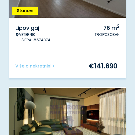
Stanovi
2
Lipov gaj
76
m
VETERNIK
TROIPOSOBAN
ŠIFRA: #574874
€
141.690
Više o nekretnini >