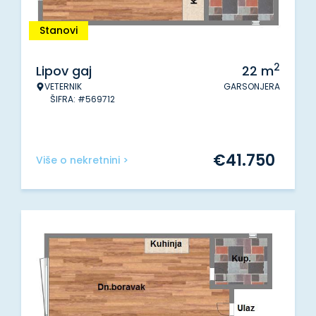
Stanovi
2
Lipov gaj
22
m
VETERNIK
GARSONJERA
ŠIFRA: #569712
€
41.750
Više o nekretnini >