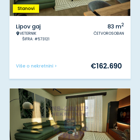
Stanovi
2
Lipov gaj
83
m
VETERNIK
ČETVOROSOBAN
ŠIFRA: #573121
€
162.690
Više o nekretnini >