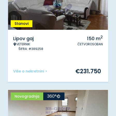
Stanovi
2
Lipov gaj
150
m
VETERNIK
ČETVOROSOBAN
ŠIFRA: #389258
€
231.750
Više o nekretnini >
360°
Novogradnja