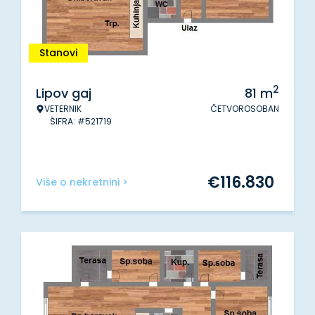
Stanovi
2
Lipov gaj
81
m
VETERNIK
ČETVOROSOBAN
ŠIFRA: #521719
€
116.830
Više o nekretnini >