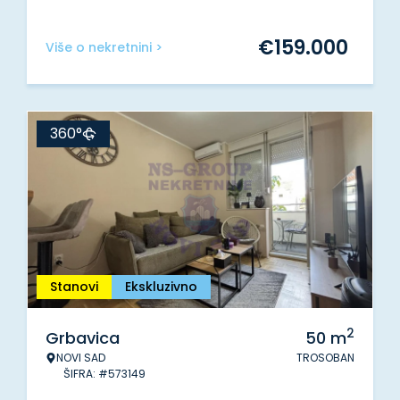
€
159.000
Više o nekretnini >
360°
Stanovi
Ekskluzivno
2
Grbavica
50
m
NOVI SAD
TROSOBAN
ŠIFRA: #573149