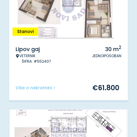
Stanovi
2
Lipov gaj
30
m
VETERNIK
JEDNOIPOSOBAN
ŠIFRA: #552407
€
61.800
Više o nekretnini >