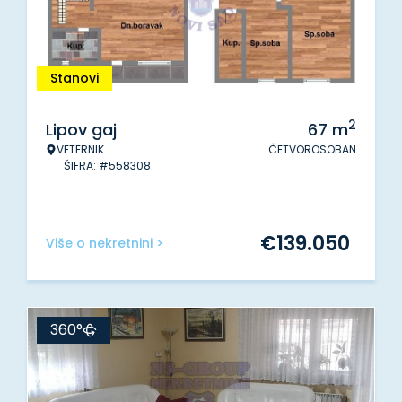
Stanovi
2
Lipov gaj
67
m
VETERNIK
ČETVOROSOBAN
ŠIFRA: #558308
€
139.050
Više o nekretnini >
360°