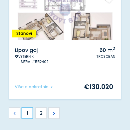
Stanovi
2
Lipov gaj
60
m
VETERNIK
TROSOBAN
ŠIFRA: #552402
€
130.020
Više o nekretnini >
<
>
1
2