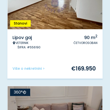
Stanovi
2
Lipov gaj
90
m
VETERNIK
ČETVOROSOBAN
ŠIFRA: #556190
€
169.950
Više o nekretnini >
360°