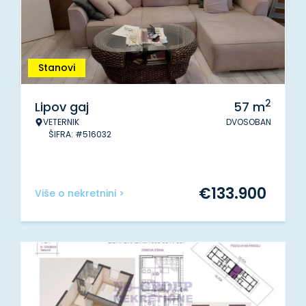
Stanovi
2
Lipov gaj
57
m
VETERNIK
DVOSOBAN
ŠIFRA: #516032
€
133.900
Više o nekretnini >