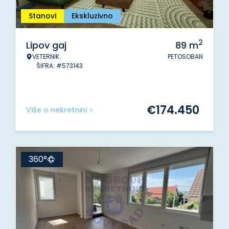
Stanovi
Ekskluzivno
2
Lipov gaj
89
m
VETERNIK
PETOSOBAN
ŠIFRA: #573143
€
174.450
Više o nekretnini >
360°