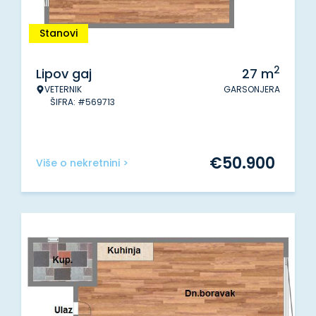
Stanovi
2
Lipov gaj
27
m
VETERNIK
GARSONJERA
ŠIFRA: #569713
€
50.900
Više o nekretnini >