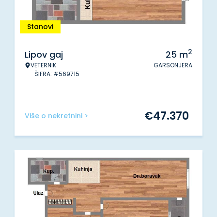
Stanovi
2
Lipov gaj
25
m
VETERNIK
GARSONJERA
ŠIFRA: #569715
€
47.370
Više o nekretnini >