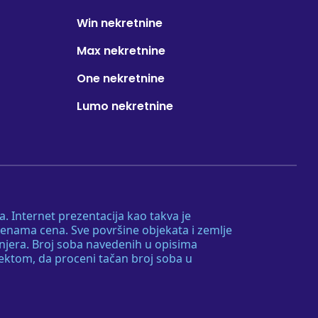
Win nekretnine
Max nekretnine
One nekretnine
Lumo nekretnine
. Internet prezentacija kao takva je
menama cena. Sve površine objekata i zemlje
injera. Broj soba navedenih u opisima
tektom, da proceni tačan broj soba u