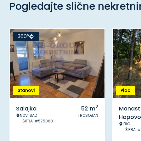
Pogledajte slične nekretn
360°
Stanovi
Plac
2
Salajka
52
m
Manasti
NOVI SAD
TROSOBAN
Hopovo
ŠIFRA: #575068
IRIG
ŠIFRA: 