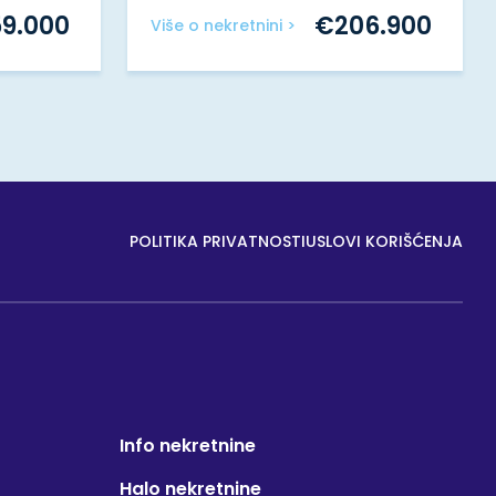
59.000
€
206.900
Više o nekretnini >
POLITIKA PRIVATNOSTI
USLOVI KORIŠĆENJA
Info nekretnine
Halo nekretnine