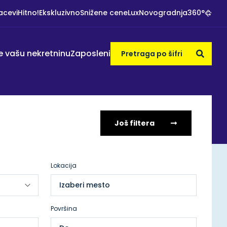
acevi
Hitno!
Ekskluzivno
Snižene cene
Lux
Novogradnja
360°
e vašu nekretninu
Zaposleni
Još filtera
Lokacija
Izaberi mesto
Površina