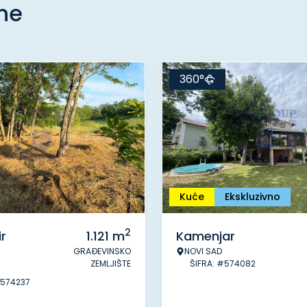
ine
360°
Kuće
Ekskluzivno
2
r
1.121
m
Kamenjar
GRAĐEVINSKO
NOVI SAD
ZEMLJIŠTE
ŠIFRA: #574082
#574237