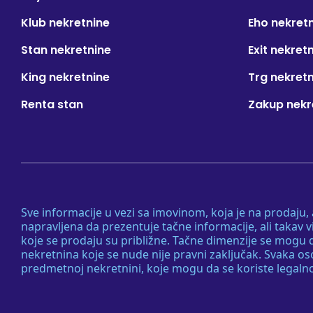
Klub nekretnine
Eho nekret
Stan nekretnine
Exit nekret
King nekretnine
Trg nekret
Renta stan
Zakup nekr
Sve informacije u vezi sa imovinom, koja je na prodaju,
napravljena da prezentuje tačne informacije, ali taka
koje se prodaju su približne. Tačne dimenzije se mogu d
nekretnina koje se nude nije pravni zaključak. Svaka o
predmetnoj nekretnini, koje mogu da se koriste legaln