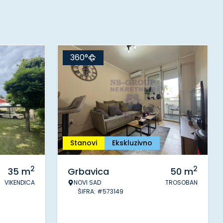
360°
Stanovi
Ekskluzivno
2
2
35
m
Grbavica
50
m
VIKENDICA
NOVI SAD
TROSOBAN
ŠIFRA: #573149