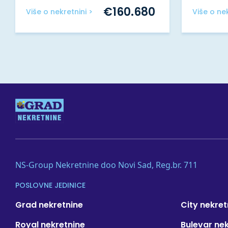
€
160.680
Više o nekretnini >
Više o nek
NS-Group Nekretnine doo Novi Sad, Reg.br. 711
POSLOVNE JEDINICE
Grad nekretnine
City nekret
Royal nekretnine
Bulevar ne