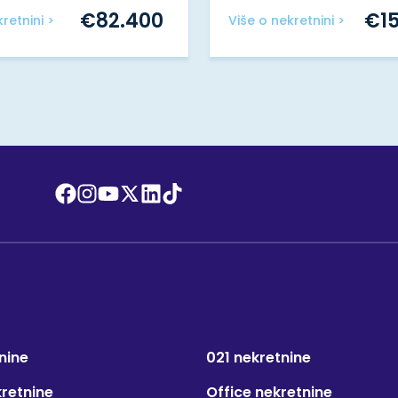
€
82.400
€
1
retnini >
Više o nekretnini >
nine
021 nekretnine
kretnine
Office nekretnine