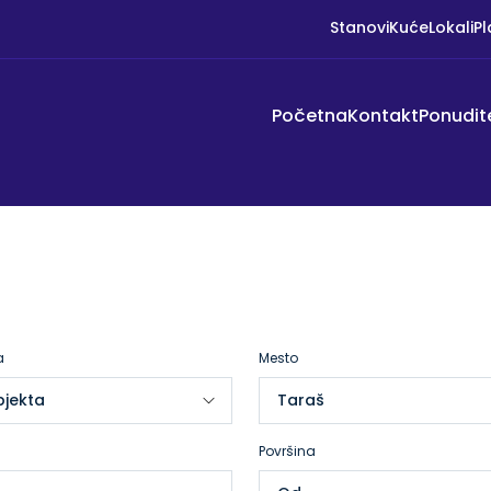
Stanovi
Kuće
Lokali
Pl
Početna
Kontakt
Ponudit
a
Mesto
Površina