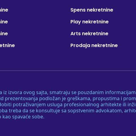
nine
Spens nekretnine
nine
Play nekretnine
nine
Arts nekretnine
etnine
Prodaja nekretnine
 a iz izvora ovog sajta, smatraju se pouzdanim informacijama
v vid prezentovanja podložan je greškama, propustima i pro
obiti potraživanjem usluga profesionalnog arhitekte ili inž
soba treba da se konsultuje sa sopstvenim advokatom, arhi
o kao spavaće sobe.