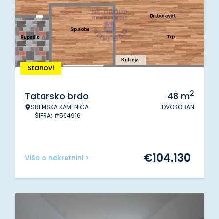
Stanovi
2
Tatarsko brdo
48
m
SREMSKA KAMENICA
DVOSOBAN
ŠIFRA: #564916
€
104.130
Više o nekretnini >