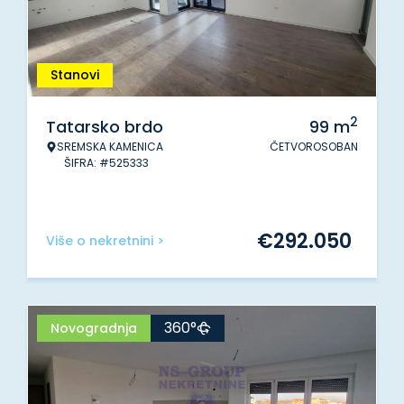
Stanovi
2
Tatarsko brdo
99
m
SREMSKA KAMENICA
ČETVOROSOBAN
ŠIFRA: #525333
€
292.050
Više o nekretnini >
360°
Novogradnja