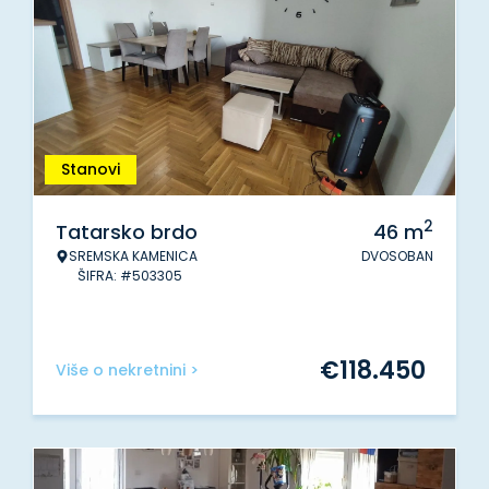
Stanovi
2
Tatarsko brdo
46
m
SREMSKA KAMENICA
DVOSOBAN
ŠIFRA: #503305
€
118.450
Više o nekretnini >