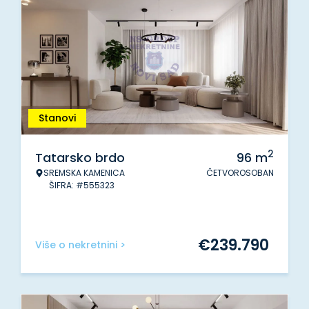
Stanovi
2
Tatarsko brdo
96
m
SREMSKA KAMENICA
ČETVOROSOBAN
ŠIFRA: #555323
€
239.790
Više o nekretnini >