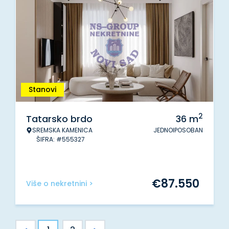
Stanovi
2
Tatarsko brdo
36
m
SREMSKA KAMENICA
JEDNOIPOSOBAN
ŠIFRA: #555327
€
87.550
Više o nekretnini >