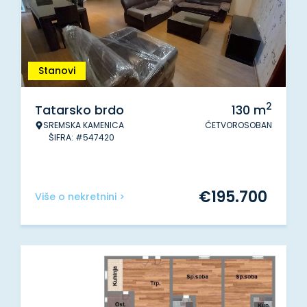
Stanovi
2
Tatarsko brdo
130
m
SREMSKA KAMENICA
ČETVOROSOBAN
ŠIFRA: #547420
€
195.700
Više o nekretnini >