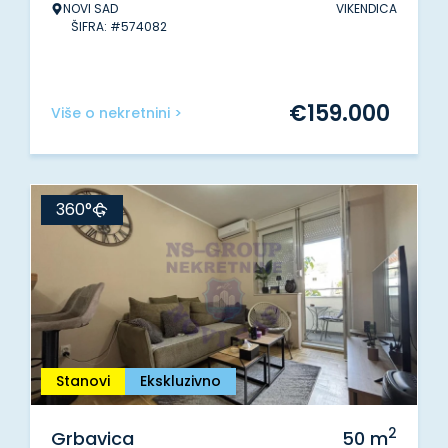
NOVI SAD
VIKENDICA
ŠIFRA: #574082
€
159.000
Više o nekretnini >
360°
Stanovi
Ekskluzivno
2
Grbavica
50
m