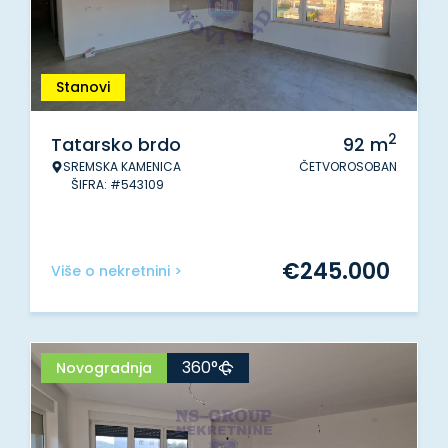
Stanovi
2
Tatarsko brdo
92
m
SREMSKA KAMENICA
ČETVOROSOBAN
ŠIFRA: #543109
€
245.000
Više o nekretnini >
360°
Novogradnja