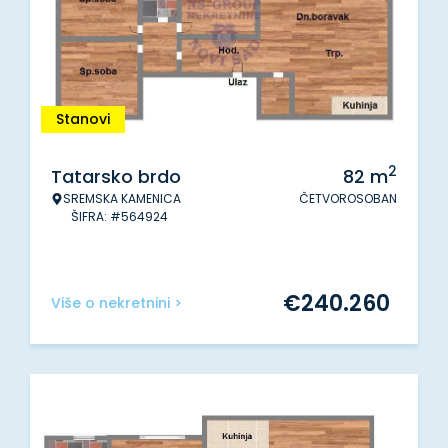
Stanovi
2
Tatarsko brdo
82
m
SREMSKA KAMENICA
ČETVOROSOBAN
ŠIFRA: #564924
€
240.260
Više o nekretnini >