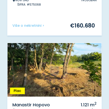
NOVI SAD
TROSOBAN
ŠIFRA: #575068
€
160.680
Više o nekretnini >
Plac
2
Manastir Hopovo
1.121
m