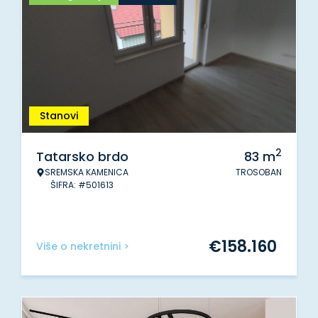
Stanovi
2
Tatarsko brdo
83
m
SREMSKA KAMENICA
TROSOBAN
ŠIFRA: #501613
€
158.160
Više o nekretnini >