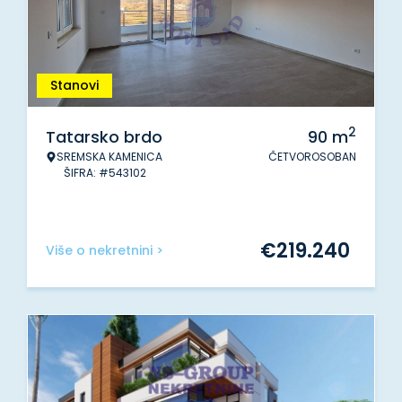
Stanovi
2
Tatarsko brdo
90
m
SREMSKA KAMENICA
ČETVOROSOBAN
ŠIFRA: #543102
€
219.240
Više o nekretnini >