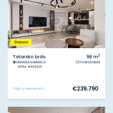
Stanovi
2
Tatarsko brdo
96
m
SREMSKA KAMENICA
ČETVOROSOBAN
ŠIFRA: #555325
€
239.790
Više o nekretnini >