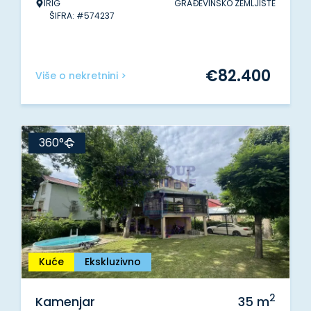
IRIG
GRAĐEVINSKO ZEMLJIŠTE
ŠIFRA: #574237
€
82.400
Više o nekretnini >
360°
Kuće
Ekskluzivno
2
Kamenjar
35
m