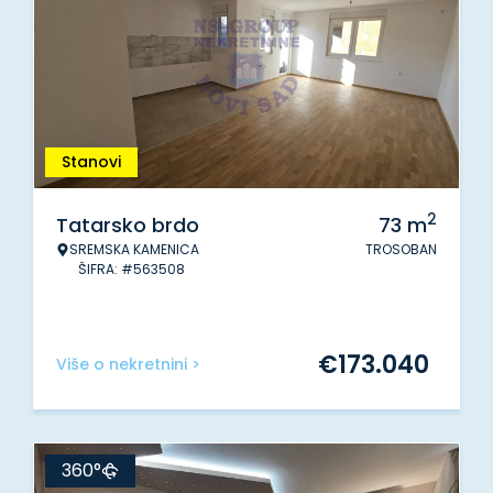
Stanovi
2
Tatarsko brdo
73
m
SREMSKA KAMENICA
TROSOBAN
ŠIFRA: #563508
€
173.040
Više o nekretnini >
360°