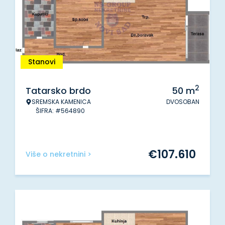
Stanovi
2
Tatarsko brdo
50
m
SREMSKA KAMENICA
DVOSOBAN
ŠIFRA: #564890
€
107.610
Više o nekretnini >