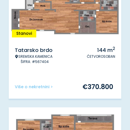
Stanovi
2
Tatarsko brdo
144
m
SREMSKA KAMENICA
ČETVOROSOBAN
ŠIFRA: #567404
€
370.800
Više o nekretnini >