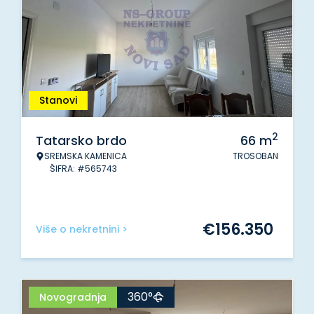
Stanovi
2
Tatarsko brdo
66
m
SREMSKA KAMENICA
TROSOBAN
ŠIFRA: #565743
€
156.350
Više o nekretnini >
360°
Novogradnja