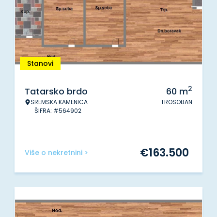
Stanovi
2
Tatarsko brdo
60
m
SREMSKA KAMENICA
TROSOBAN
ŠIFRA: #564902
€
163.500
Više o nekretnini >