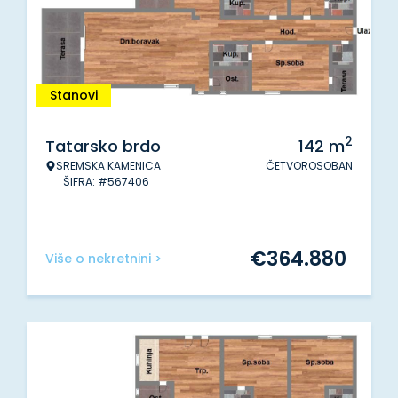
Stanovi
2
Tatarsko brdo
142
m
SREMSKA KAMENICA
ČETVOROSOBAN
ŠIFRA: #567406
€
364.880
Više o nekretnini >