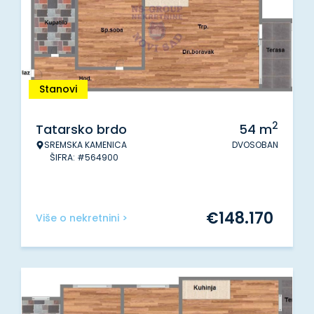
Stanovi
2
Tatarsko brdo
54
m
SREMSKA KAMENICA
DVOSOBAN
ŠIFRA: #564900
€
148.170
Više o nekretnini >