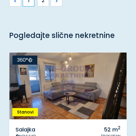
<
>
1
2
Pogledajte slične nekretnine
360°
Stanovi
2
Salajka
52
m