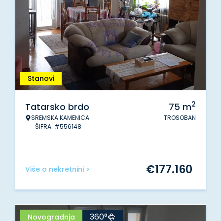
Stanovi
2
Tatarsko brdo
75
m
SREMSKA KAMENICA
TROSOBAN
ŠIFRA: #556148
€
177.160
Više o nekretnini >
360°
Novogradnja