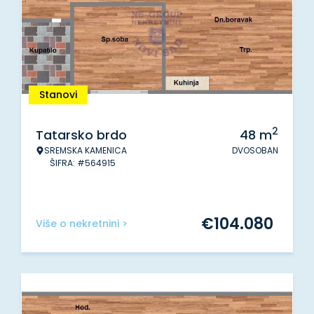
Stanovi
2
Tatarsko brdo
48
m
SREMSKA KAMENICA
DVOSOBAN
ŠIFRA: #564915
€
104.080
Više o nekretnini >