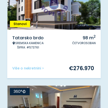
Stanovi
2
Tatarsko brdo
98
m
SREMSKA KAMENICA
ČETVOROSOBAN
ŠIFRA: #573761
€
276.970
Više o nekretnini >
360°