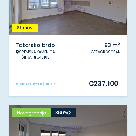
Stanovi
2
Tatarsko brdo
93
m
SREMSKA KAMENICA
ČETVOROSOBAN
ŠIFRA: #543108
€
237.100
Više o nekretnini >
360°
Novogradnja