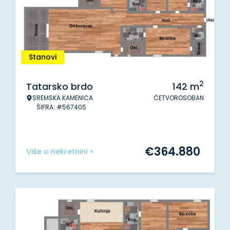
Stanovi
2
Tatarsko brdo
142
m
SREMSKA KAMENICA
ČETVOROSOBAN
ŠIFRA: #567405
€
364.880
Više o nekretnini >