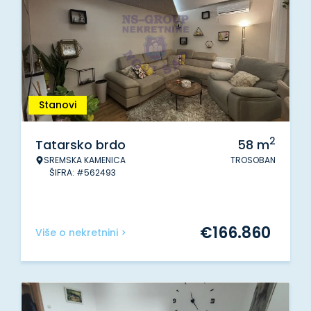
Stanovi
2
Tatarsko brdo
58
m
SREMSKA KAMENICA
TROSOBAN
ŠIFRA: #562493
€
166.860
Više o nekretnini >