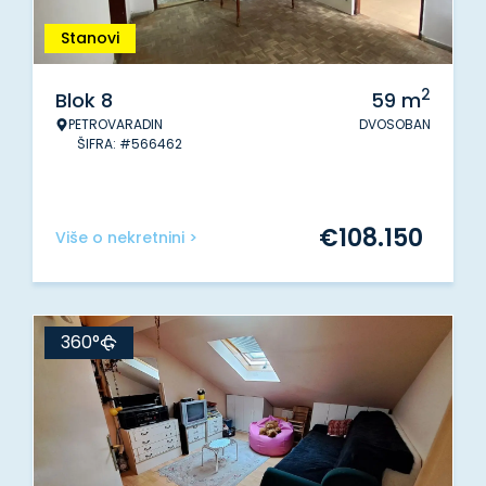
Stanovi
2
Blok 8
59
m
PETROVARADIN
DVOSOBAN
ŠIFRA: #566462
€
108.150
Više o nekretnini >
360°