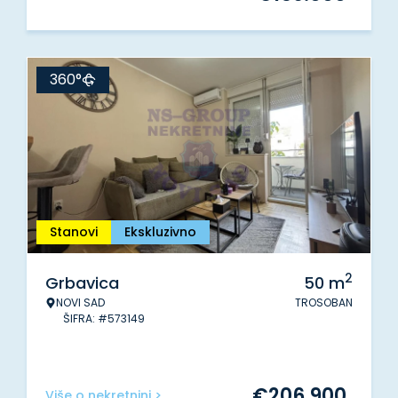
360°
Stanovi
Ekskluzivno
2
Grbavica
50
m
NOVI SAD
TROSOBAN
ŠIFRA: #573149
€
206.900
Više o nekretnini >