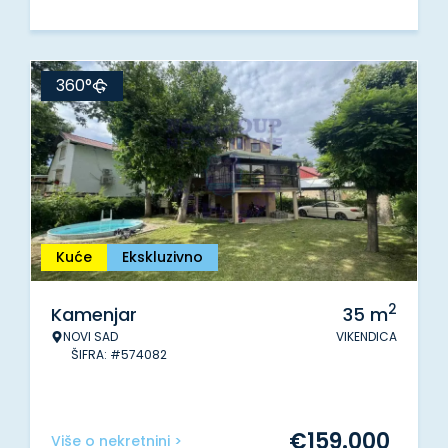
360°
Kuće
Ekskluzivno
2
Kamenjar
35
m
NOVI SAD
VIKENDICA
ŠIFRA: #574082
€
159.000
Više o nekretnini >