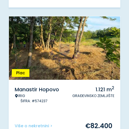
Plac
2
Manastir Hopovo
1.121
m
IRIG
GRAĐEVINSKO ZEMLJIŠTE
ŠIFRA: #574237
€
82.400
Više o nekretnini >