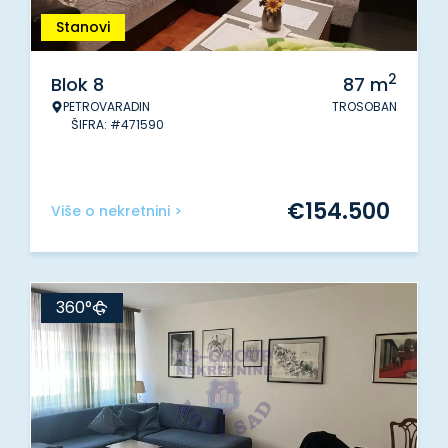
Stanovi
2
Blok 8
87
m
PETROVARADIN
TROSOBAN
ŠIFRA: #471590
€
154.500
Više o nekretnini >
360°