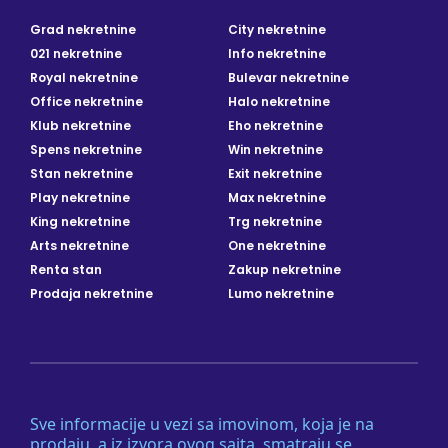
Grad nekretnine
City nekretnine
021 nekretnine
Info nekretnine
Royal nekretnine
Bulevar nekretnine
Office nekretnine
Halo nekretnine
Klub nekretnine
Eho nekretnine
Spens nekretnine
Win nekretnine
Stan nekretnine
Exit nekretnine
Play nekretnine
Max nekretnine
King nekretnine
Trg nekretnine
Arts nekretnine
One nekretnine
Renta stan
Zakup nekretnine
Prodaja nekretnine
Lumo nekretnine
Sve informacije u vezi sa imovinom, koja je na
prodaju, a iz izvora ovog sajta, smatraju se