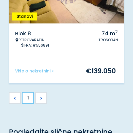
Stanovi
2
Blok 8
74
m
PETROVARADIN
TROSOBAN
ŠIFRA: #556891
€
139.050
Više o nekretnini >
<
>
1
Pogledajte slične nekretnine