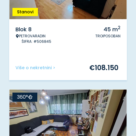
Stanovi
2
Blok 8
45
m
PETROVARADIN
TROIPOSOBAN
ŠIFRA: #506845
€
108.150
Više o nekretnini >
360°