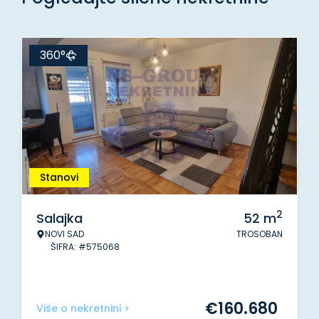
360°
Stanovi
2
Salajka
52
m
NOVI SAD
TROSOBAN
ŠIFRA: #575068
€
160.680
Više o nekretnini >