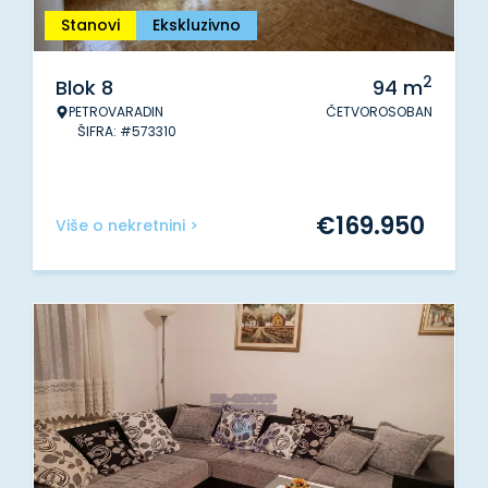
Stanovi
Ekskluzivno
2
Blok 8
94
m
PETROVARADIN
ČETVOROSOBAN
ŠIFRA: #573310
€
169.950
Više o nekretnini >