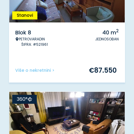
Stanovi
2
Blok 8
40
m
PETROVARADIN
JEDNOSOBAN
ŠIFRA: #521961
€
87.550
Više o nekretnini >
360°