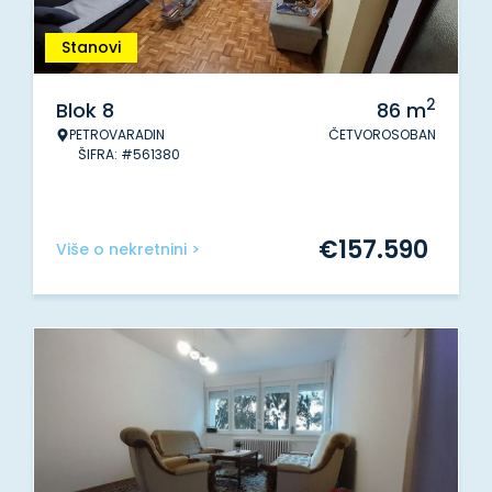
Stanovi
2
Blok 8
86
m
PETROVARADIN
ČETVOROSOBAN
ŠIFRA: #561380
€
157.590
Više o nekretnini >