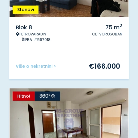
Stanovi
2
Blok 8
75
m
PETROVARADIN
ČETVOROSOBAN
ŠIFRA: #567018
€
166.000
Više o nekretnini >
360°
Hitno!