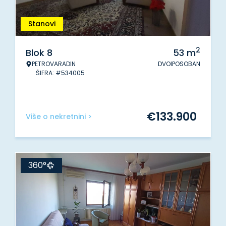
Stanovi
2
Blok 8
53
m
PETROVARADIN
DVOIPOSOBAN
ŠIFRA: #534005
€
133.900
Više o nekretnini >
360°