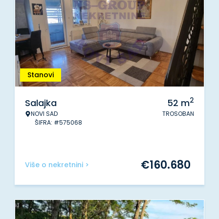
Stanovi
2
Salajka
52
m
NOVI SAD
TROSOBAN
ŠIFRA: #575068
€
160.680
Više o nekretnini >