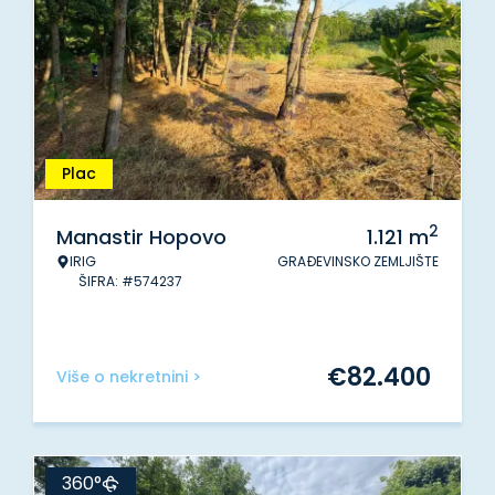
Plac
2
Manastir Hopovo
1.121
m
IRIG
GRAĐEVINSKO ZEMLJIŠTE
ŠIFRA: #574237
€
82.400
Više o nekretnini >
360°