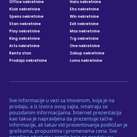
Office nekretnine
Halo nekretnine
Klub nekretnine
Eho nekretnine
Spens nekretnine
Win nekretnine
Stan nekretnine
Exit nekretnine
Play nekretnine
Max nekretnine
King nekretnine
Trg nekretnine
Arts nekretnine
One nekretnine
Renta stan
Zakup nekretnine
Prodaja nekretnine
Lumo nekretnine
Sve informacije u vezi sa imovinom, koja je na
prodaju, a iz izvora ovog sajta, smatraju se
pouzdanim informacijama. Internet prezentacija
kao takva je napravljena da prezentuje tačne
informacije, ali takav vid prezentovanja podložan je
greškama, propustima i promenama cena. Sve