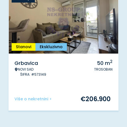
Stanovi
Ekskluzivno
2
Grbavica
50
m
NOVI SAD
TROSOBAN
ŠIFRA: #573149
€
206.900
Više o nekretnini >