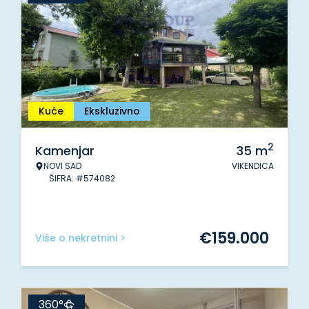
Kuće
Ekskluzivno
2
Kamenjar
35
m
NOVI SAD
VIKENDICA
ŠIFRA: #574082
€
159.000
Više o nekretnini >
360°