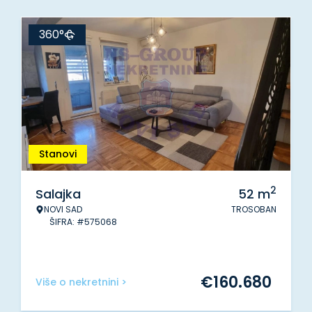
360°
Stanovi
2
Salajka
52
m
NOVI SAD
TROSOBAN
ŠIFRA: #575068
€
160.680
Više o nekretnini >