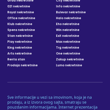
Grad nekretnine
City nekretnine
021 nekretnine
Info nekretnine
Royal nekretnine
Bulevar nekretnine
Office nekretnine
Halo nekretnine
Klub nekretnine
Eho nekretnine
Spens nekretnine
Win nekretnine
Stan nekretnine
Exit nekretnine
Play nekretnine
Max nekretnine
King nekretnine
Trg nekretnine
Arts nekretnine
One nekretnine
Renta stan
Zakup nekretnine
Prodaja nekretnine
Lumo nekretnine
Sve informacije u vezi sa imovinom, koja je na
prodaju, a iz izvora ovog sajta, smatraju se
pouzdanim informacijama. Internet prezentacija