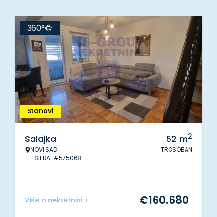
360°
Stanovi
2
Salajka
52
m
NOVI SAD
TROSOBAN
ŠIFRA: #575068
€
160.680
Više o nekretnini >