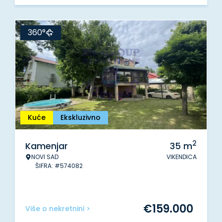
360°
Kuće
Ekskluzivno
2
Kamenjar
35
m
NOVI SAD
VIKENDICA
ŠIFRA: #574082
€
159.000
Više o nekretnini >