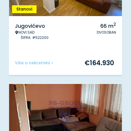
Stanovi
2
Jugovićevo
66
m
NOVI SAD
DVOSOBAN
ŠIFRA: #522200
€
164.930
Više o nekretnini >