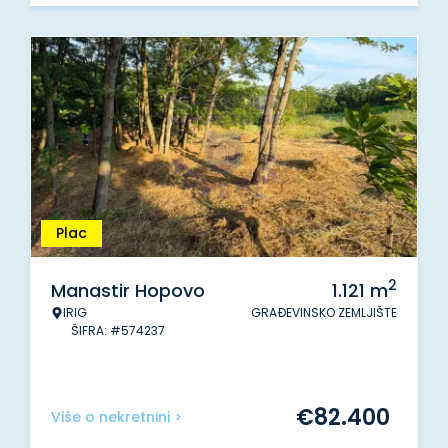
Plac
2
Manastir Hopovo
1.121
m
IRIG
GRAĐEVINSKO ZEMLJIŠTE
ŠIFRA: #574237
€
82.400
Više o nekretnini >