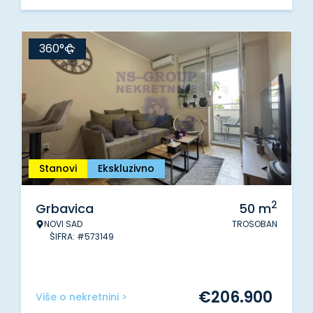
360°
Stanovi
Ekskluzivno
2
Grbavica
50
m
NOVI SAD
TROSOBAN
ŠIFRA: #573149
€
206.900
Više o nekretnini >