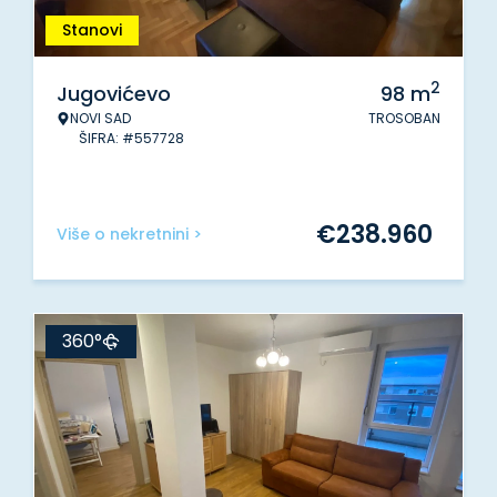
Stanovi
2
Jugovićevo
98
m
NOVI SAD
TROSOBAN
ŠIFRA: #557728
€
238.960
Više o nekretnini >
360°