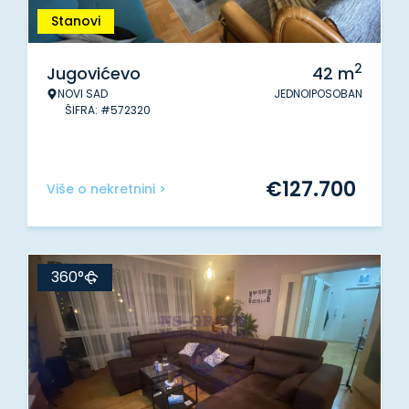
Stanovi
2
Jugovićevo
42
m
NOVI SAD
JEDNOIPOSOBAN
ŠIFRA: #572320
€
127.700
Više o nekretnini >
360°