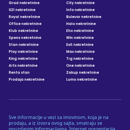
Grad nekretnine
City nekretnine
021 nekretnine
Info nekretnine
Royal nekretnine
Bulevar nekretnine
Office nekretnine
Halo nekretnine
Klub nekretnine
Eho nekretnine
Spens nekretnine
Win nekretnine
Stan nekretnine
Exit nekretnine
Play nekretnine
Max nekretnine
King nekretnine
Trg nekretnine
Arts nekretnine
One nekretnine
Renta stan
Zakup nekretnine
Prodaja nekretnine
Lumo nekretnine
Sve informacije u vezi sa imovinom, koja je na
prodaju, a iz izvora ovog sajta, smatraju se
pouzdanim informacijama. Internet prezentacija