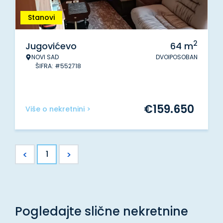
Stanovi
2
Jugovićevo
64
m
NOVI SAD
DVOIPOSOBAN
ŠIFRA: #552718
€
159.650
Više o nekretnini >
<
>
1
Pogledajte slične nekretnine