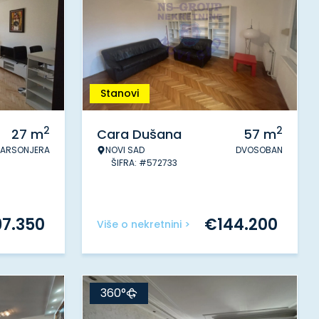
Stanovi
2
2
27
m
Cara Dušana
57
m
ARSONJERA
NOVI SAD
DVOSOBAN
ŠIFRA: #572733
97.350
€
144.200
Više o nekretnini >
360°