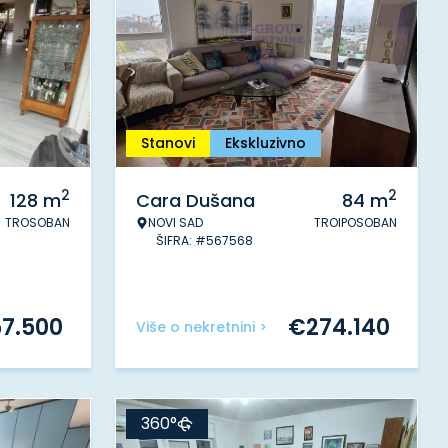
Stanovi
Ekskluzivno
2
2
128
m
Cara Dušana
84
m
TROSOBAN
NOVI SAD
TROIPOSOBAN
ŠIFRA: #567568
57.500
€
274.140
Više o nekretnini >
360°