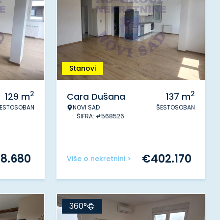
Stanovi
2
2
129
m
Cara Dušana
137
m
ESTOSOBAN
NOVI SAD
ŠESTOSOBAN
ŠIFRA: #568526
78.680
€
402.170
Više o nekretnini >
360°