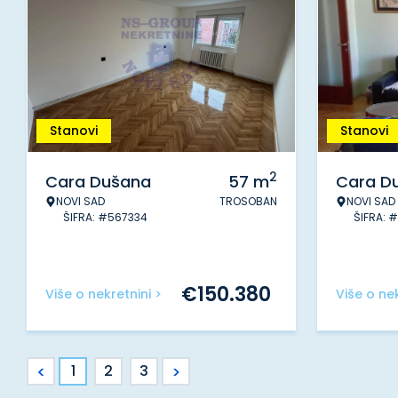
Stanovi
Stanovi
2
Cara Dušana
57
m
Cara D
NOVI SAD
TROSOBAN
NOVI SAD
ŠIFRA: #567334
ŠIFRA: 
€
150.380
Više o nekretnini >
Više o nek
<
>
1
2
3