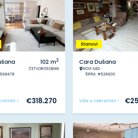
Stanovi
2
ušana
102
m
Cara Dušana
ČETVOROSOBAN
NOVI SAD
#568478
ŠIFRA: #526600
€
318.270
€
2
retnini >
Više o nekretnini >