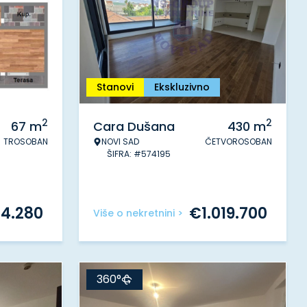
Stanovi
Ekskluzivno
2
2
67
m
Cara Dušana
430
m
TROSOBAN
NOVI SAD
ČETVOROSOBAN
ŠIFRA: #574195
24.280
€
1.019.700
Više o nekretnini >
360°