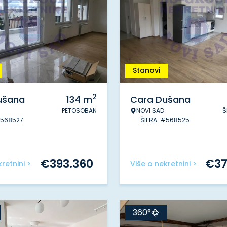
Stanovi
2
ušana
134
m
Cara Dušana
PETOSOBAN
NOVI SAD
Š
#568527
ŠIFRA: #568525
€
393.360
€
3
retnini >
Više o nekretnini >
360°