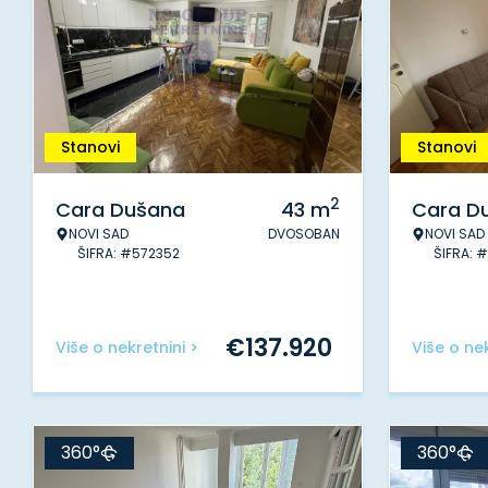
Stanovi
Stanovi
2
Cara Dušana
43
m
Cara D
NOVI SAD
DVOSOBAN
NOVI SAD
ŠIFRA: #572352
ŠIFRA: 
€
137.920
Više o nekretnini >
Više o nek
360°
360°