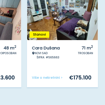
Stanovi
2
2
48
m
Cara Dušana
71
m
ROIPOSOBAN
NOVI SAD
TROSOBAN
ŠIFRA: #565663
23.600
€
175.100
Više o nekretnini >