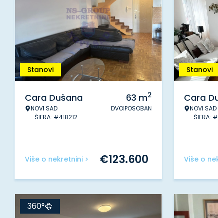
Stanovi
Stanovi
2
Cara Dušana
63
m
Cara D
NOVI SAD
DVOIPOSOBAN
NOVI SAD
ŠIFRA: #418212
ŠIFRA: 
€
123.600
Više o nekretnini >
Više o nek
360°