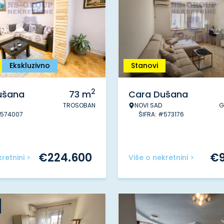
Ekskluzivno
Stanovi
2
ušana
73
m
Cara Dušana
TROSOBAN
NOVI SAD
G
#574007
ŠIFRA: #573176
€
224.600
€
retnini >
Više o nekretnini >