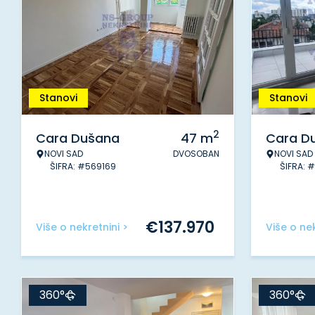
Stanovi
Stanovi
2
Cara Dušana
47
m
Cara D
NOVI SAD
DVOSOBAN
NOVI SAD
ŠIFRA: #569169
ŠIFRA: 
€
137.970
Više o nekretnini >
Više o nek
360°
360°