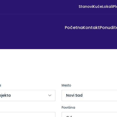
Stanovi
Kuće
Lokali
Pl
Početna
Kontakt
Ponudit
a
Mesto
Površina