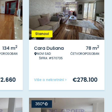
Stanovi
2
2
134
m
Cara Dušana
78
m
VOROSOBAN
NOVI SAD
ČETVOROIPOSOBAN
ŠIFRA: #570735
72.660
€
278.100
Više o nekretnini >
360°