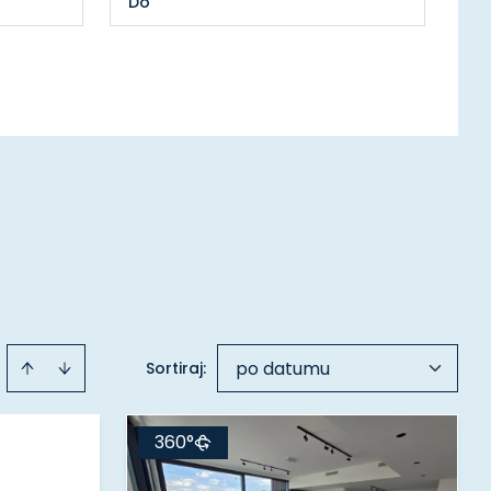
po datumu
Sortiraj
:
360°