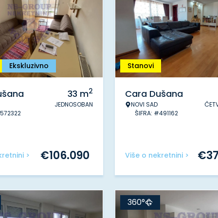
Ekskluzivno
Stanovi
2
ušana
33
m
Cara Dušana
JEDNOSOBAN
NOVI SAD
ČET
#572322
ŠIFRA: #491162
€
106.090
€
3
retnini >
Više o nekretnini >
360°