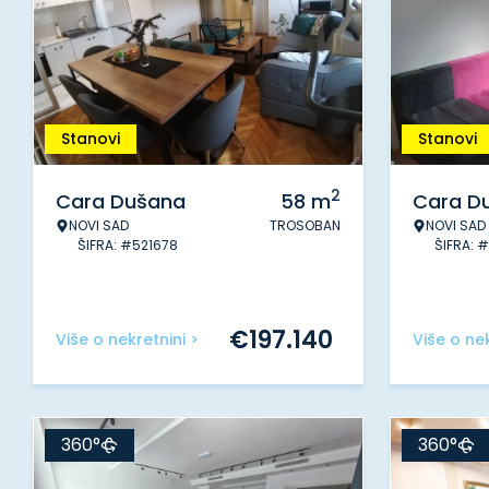
Stanovi
Stanovi
2
Cara Dušana
58
m
Cara D
NOVI SAD
TROSOBAN
NOVI SAD
ŠIFRA: #521678
ŠIFRA: 
€
197.140
Više o nekretnini >
Više o nek
360°
360°