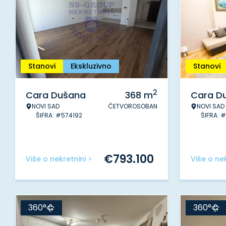
Stanovi
Ekskluzivno
Stanovi
2
Cara Dušana
368
m
Cara D
NOVI SAD
ČETVOROSOBAN
NOVI SAD
ŠIFRA: #574192
ŠIFRA: 
€
793.100
Više o nekretnini >
Više o nek
360°
360°