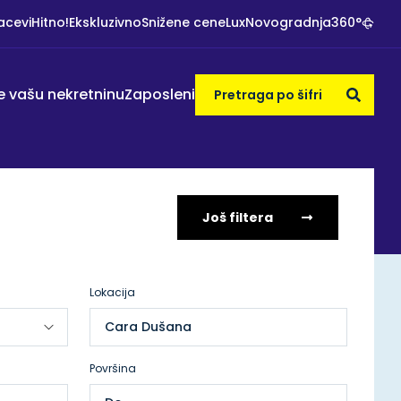
acevi
Hitno!
Ekskluzivno
Snižene cene
Lux
Novogradnja
360°
e vašu nekretninu
Zaposleni
Još filtera
Lokacija
Cara Dušana
Površina