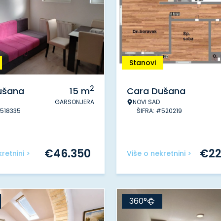
Stanovi
2
ušana
15
m
Cara Dušana
GARSONJERA
NOVI SAD
#518335
ŠIFRA: #520219
€
46.350
€
2
retnini >
Više o nekretnini >
360°