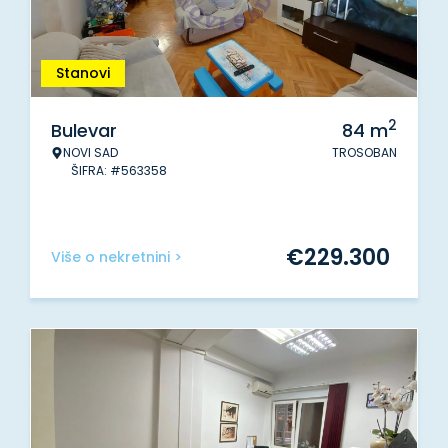
Stanovi
2
Bulevar
84
m
NOVI SAD
TROSOBAN
ŠIFRA: #563358
€
229.300
Više o nekretnini >