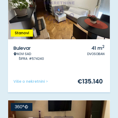
Stanovi
2
Bulevar
41
m
NOVI SAD
DVOSOBAN
ŠIFRA: #574240
€
135.140
Više o nekretnini >
360°