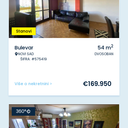
Stanovi
2
Bulevar
54
m
NOVI SAD
DVOSOBAN
ŠIFRA: #575419
€
169.950
Više o nekretnini >
360°