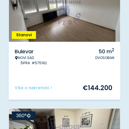
Stanovi
2
Bulevar
50
m
NOVI SAD
DVOSOBAN
ŠIFRA: #575192
€
144.200
Više o nekretnini >
360°