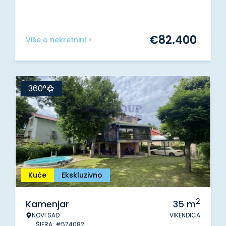
€
82.400
Više o nekretnini >
360°
Kuće
Ekskluzivno
2
Kamenjar
35
m
NOVI SAD
VIKENDICA
ŠIFRA: #574082