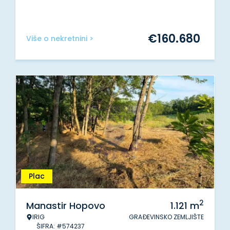
€
160.680
Više o nekretnini >
Plac
2
Manastir Hopovo
1.121
m
IRIG
GRAĐEVINSKO ZEMLJIŠTE
ŠIFRA: #574237