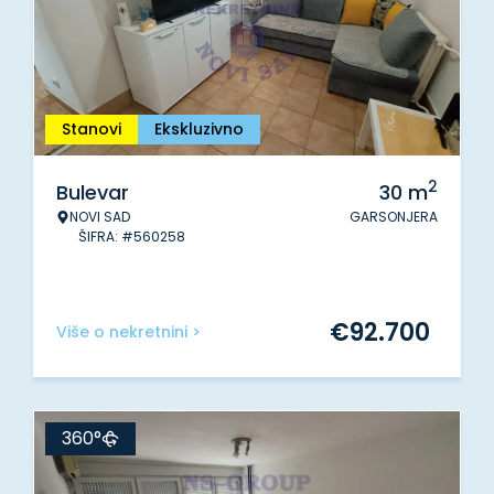
Stanovi
Ekskluzivno
2
Bulevar
30
m
NOVI SAD
GARSONJERA
ŠIFRA: #560258
€
92.700
Više o nekretnini >
360°