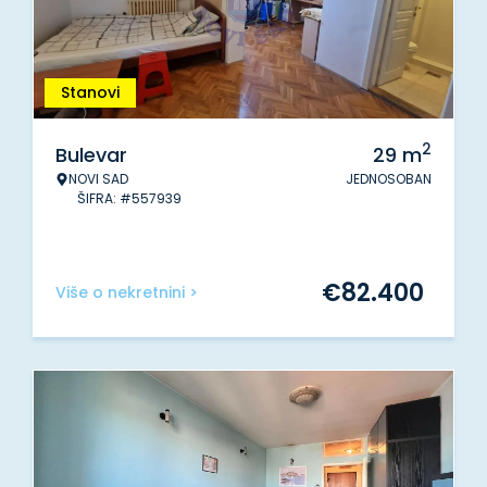
Stanovi
2
Bulevar
29
m
NOVI SAD
JEDNOSOBAN
ŠIFRA: #557939
€
82.400
Više o nekretnini >