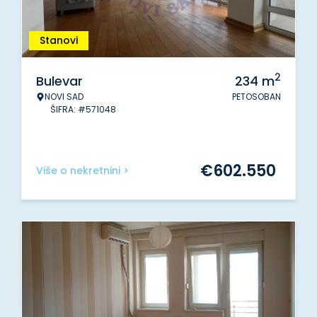
Stanovi
2
Bulevar
234
m
NOVI SAD
PETOSOBAN
ŠIFRA: #571048
€
602.550
Više o nekretnini >