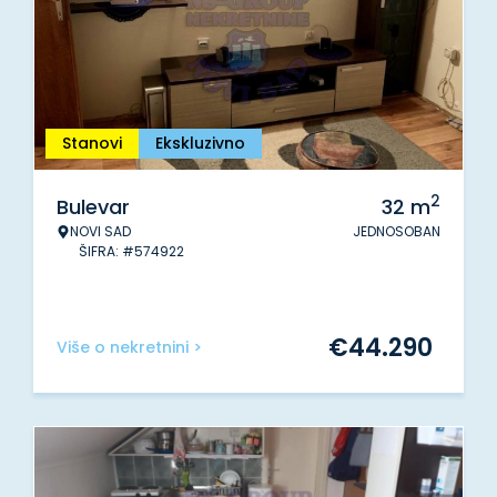
Stanovi
Ekskluzivno
2
Bulevar
32
m
NOVI SAD
JEDNOSOBAN
ŠIFRA: #574922
€
44.290
Više o nekretnini >