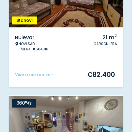
Stanovi
2
Bulevar
21
m
NOVI SAD
GARSONJERA
ŠIFRA: #564318
€
82.400
Više o nekretnini >
360°