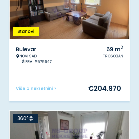
Stanovi
2
Bulevar
69
m
NOVI SAD
TROSOBAN
ŠIFRA: #575647
€
204.970
Više o nekretnini >
360°