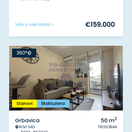
€
159.000
Više o nekretnini >
360°
Stanovi
Ekskluzivno
2
Grbavica
50
m
NOVI SAD
TROSOBAN