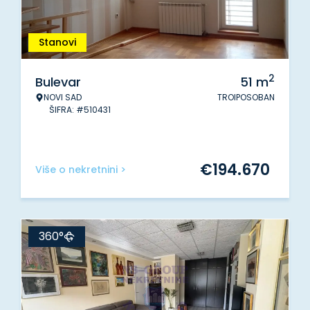
Stanovi
2
Bulevar
51
m
NOVI SAD
TROIPOSOBAN
ŠIFRA: #510431
€
194.670
Više o nekretnini >
360°