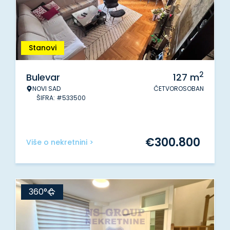
Stanovi
2
Bulevar
127
m
NOVI SAD
ČETVOROSOBAN
ŠIFRA: #533500
€
300.800
Više o nekretnini >
360°