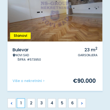
Stanovi
2
Bulevar
23
m
NOVI SAD
GARSONJERA
ŠIFRA: #573950
€
90.000
Više o nekretnini >
<
>
1
2
3
4
5
6