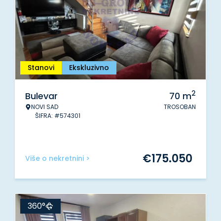
Stanovi
Ekskluzivno
2
Bulevar
70
m
NOVI SAD
TROSOBAN
ŠIFRA: #574301
€
175.050
Više o nekretnini >
360°