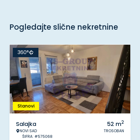
Pogledajte slične nekretnine
360°
Stanovi
2
Salajka
52
m
NOVI SAD
TROSOBAN
ŠIFRA: #575068