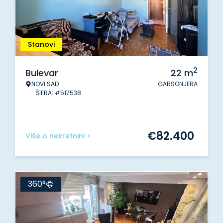
Stanovi
2
Bulevar
22
m
NOVI SAD
GARSONJERA
ŠIFRA: #517538
€
82.400
Više o nekretnini >
360°