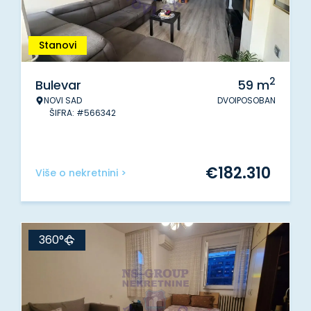
Stanovi
2
Bulevar
59
m
NOVI SAD
DVOIPOSOBAN
ŠIFRA: #566342
€
182.310
Više o nekretnini >
360°