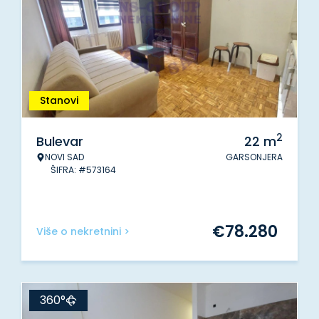
Stanovi
2
Bulevar
22
m
NOVI SAD
GARSONJERA
ŠIFRA: #573164
€
78.280
Više o nekretnini >
360°