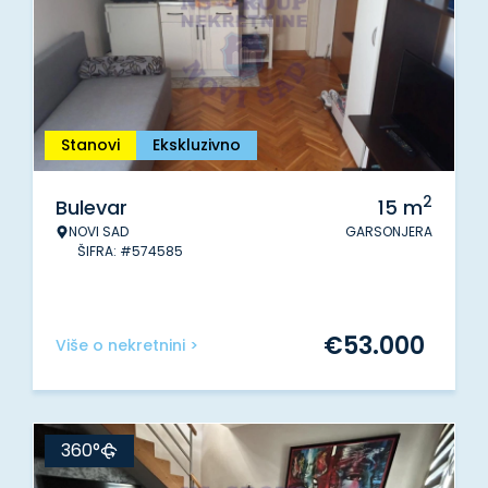
Stanovi
Ekskluzivno
2
Bulevar
15
m
NOVI SAD
GARSONJERA
ŠIFRA: #574585
€
53.000
Više o nekretnini >
360°