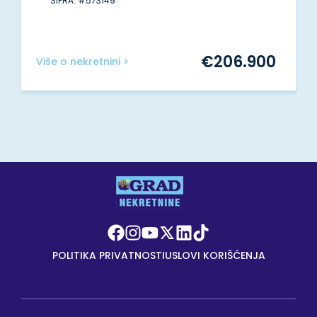
ŠIFRA: #573149
€
206.900
Više o nekretnini >
POLITIKA PRIVATNOSTI
USLOVI KORIŠĆENJA