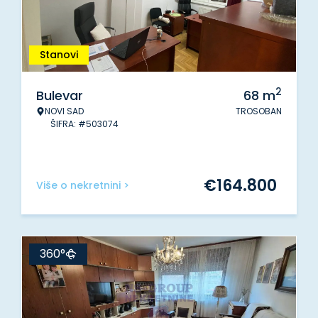
Stanovi
2
Bulevar
68
m
NOVI SAD
TROSOBAN
ŠIFRA: #503074
€
164.800
Više o nekretnini >
360°