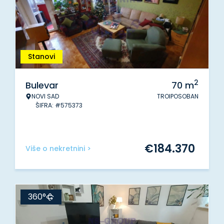
Stanovi
2
Bulevar
70
m
NOVI SAD
TROIPOSOBAN
ŠIFRA: #575373
€
184.370
Više o nekretnini >
360°