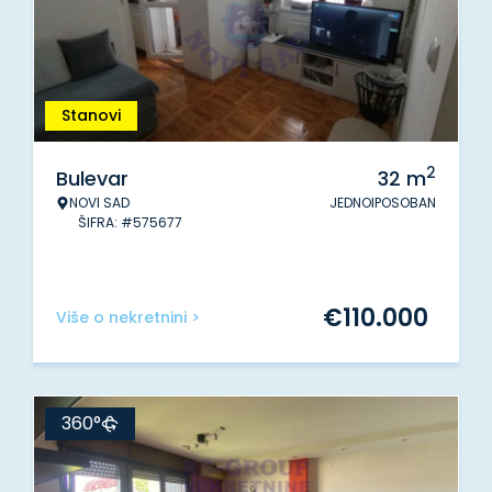
Stanovi
2
Bulevar
32
m
NOVI SAD
JEDNOIPOSOBAN
ŠIFRA: #575677
€
110.000
Više o nekretnini >
360°