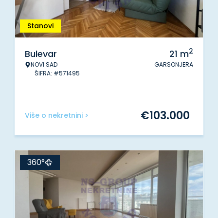
Stanovi
2
Bulevar
21
m
NOVI SAD
GARSONJERA
ŠIFRA: #571495
€
103.000
Više o nekretnini >
360°