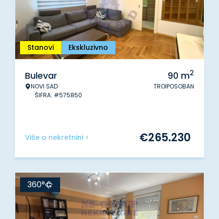
Stanovi
Ekskluzivno
2
Bulevar
90
m
NOVI SAD
TROIPOSOBAN
ŠIFRA: #575850
€
265.230
Više o nekretnini >
360°