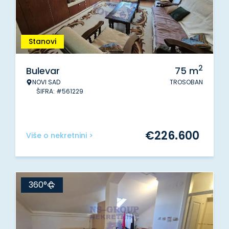
Stanovi
2
Bulevar
75
m
NOVI SAD
TROSOBAN
ŠIFRA: #561229
€
226.600
Više o nekretnini >
360°