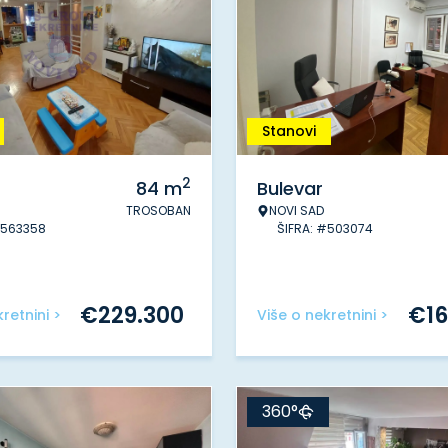
Stanovi
2
84
m
Bulevar
TROSOBAN
NOVI SAD
#563358
ŠIFRA: #503074
€
229.300
€
1
retnini >
Više o nekretnini >
360°