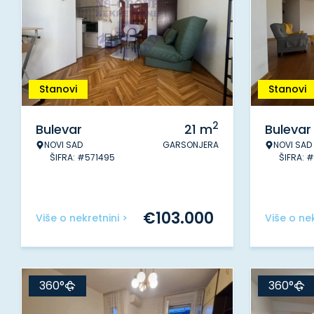
Stanovi
Stanovi
2
Bulevar
21
m
Bulevar
NOVI SAD
GARSONJERA
NOVI SAD
ŠIFRA: #571495
ŠIFRA: 
€
103.000
Više o nekretnini >
Više o nek
360°
360°