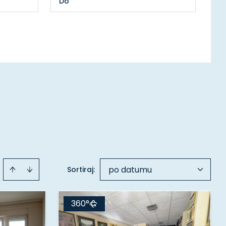
po datumu
Sortiraj
:
360°