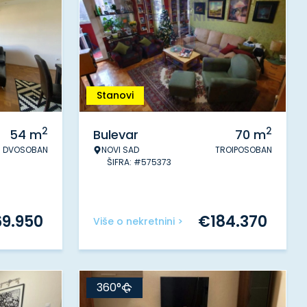
Stanovi
2
2
54
m
Bulevar
70
m
DVOSOBAN
NOVI SAD
TROIPOSOBAN
ŠIFRA: #575373
69.950
€
184.370
Više o nekretnini >
360°