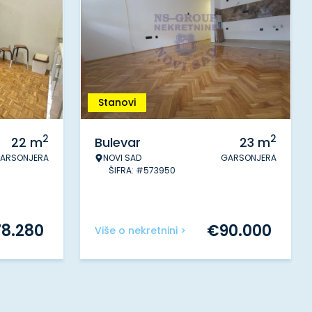
Stanovi
2
2
22
m
Bulevar
23
m
ARSONJERA
NOVI SAD
GARSONJERA
ŠIFRA: #573950
78.280
€
90.000
Više o nekretnini >