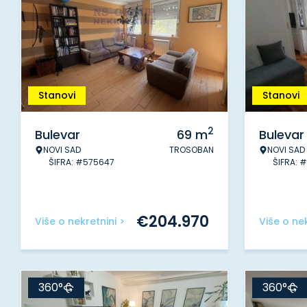
Stanovi
Stanovi
2
Bulevar
69
m
Bulevar
NOVI SAD
TROSOBAN
NOVI SAD
ŠIFRA: #575647
ŠIFRA: 
€
204.970
Više o nekretnini >
Više o nek
360°
360°