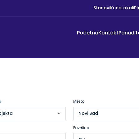
Stanovi
Kuće
Lokali
Pl
Početna
Kontakt
Ponudit
a
Mesto
Površina