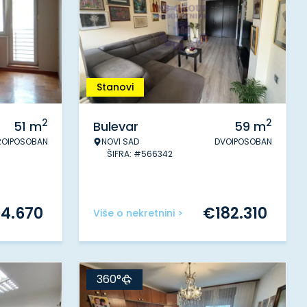
Stanovi
2
2
51
m
Bulevar
59
m
ROIPOSOBAN
NOVI SAD
DVOIPOSOBAN
ŠIFRA: #566342
94.670
€
182.310
Više o nekretnini >
360°