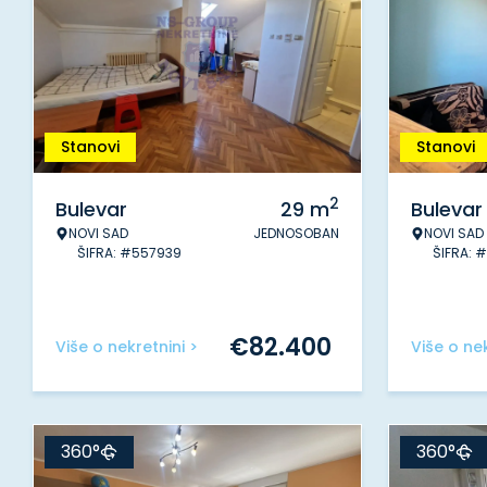
Stanovi
Stanovi
2
Bulevar
29
m
Bulevar
NOVI SAD
JEDNOSOBAN
NOVI SAD
ŠIFRA: #557939
ŠIFRA: 
€
82.400
Više o nekretnini >
Više o nek
360°
360°