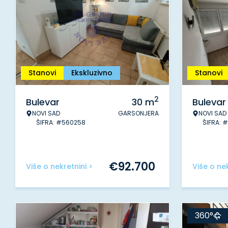
Stanovi
Ekskluzivno
Stanovi
2
Bulevar
30
m
Bulevar
NOVI SAD
GARSONJERA
NOVI SAD
ŠIFRA: #560258
ŠIFRA: 
€
92.700
Više o nekretnini >
Više o nek
360°