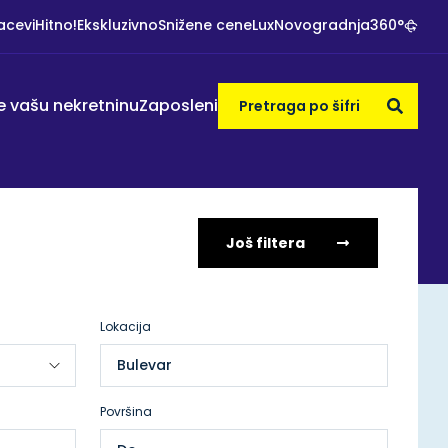
acevi
Hitno!
Ekskluzivno
Snižene cene
Lux
Novogradnja
360°
e vašu nekretninu
Zaposleni
Još filtera
Lokacija
Bulevar
Površina