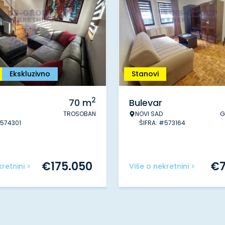
Ekskluzivno
Stanovi
2
70
m
Bulevar
TROSOBAN
NOVI SAD
G
#574301
ŠIFRA: #573164
€
175.050
€
retnini >
Više o nekretnini >