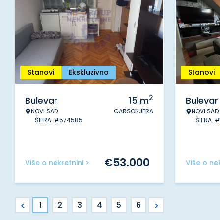
Stanovi
Ekskluzivno
Stanovi
2
Bulevar
15
m
Bulevar
NOVI SAD
GARSONJERA
NOVI SAD
ŠIFRA: #574585
ŠIFRA: 
€
53.000
Više o nekretnini >
Više o nek
<
>
1
2
3
4
5
6