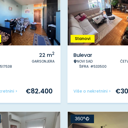
Stanovi
2
22
m
Bulevar
GARSONJERA
NOVI SAD
ČET
#517538
ŠIFRA: #533500
€
82.400
€
30
retnini >
Više o nekretnini >
360°