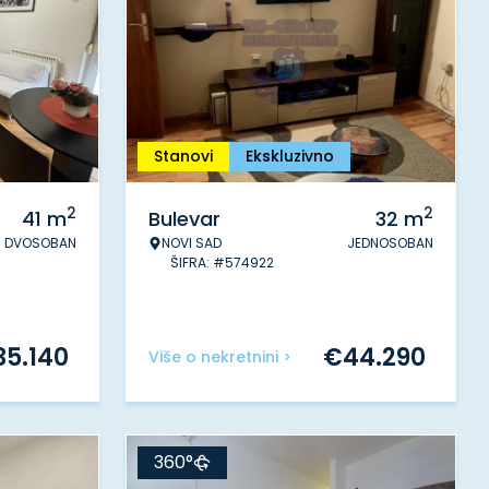
Stanovi
Ekskluzivno
2
2
41
m
Bulevar
32
m
DVOSOBAN
NOVI SAD
JEDNOSOBAN
ŠIFRA: #574922
35.140
€
44.290
Više o nekretnini >
360°