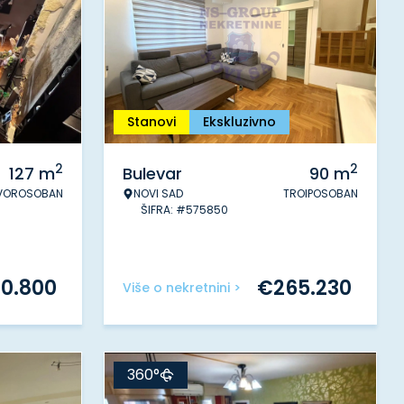
Stanovi
Ekskluzivno
2
2
127
m
Bulevar
90
m
VOROSOBAN
NOVI SAD
TROIPOSOBAN
ŠIFRA: #575850
0.800
€
265.230
Više o nekretnini >
360°