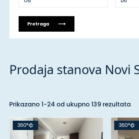
Pretraga
Prodaja stanova Novi 
Prikazano 1-24 od ukupno 139 rezultata
360°
360°