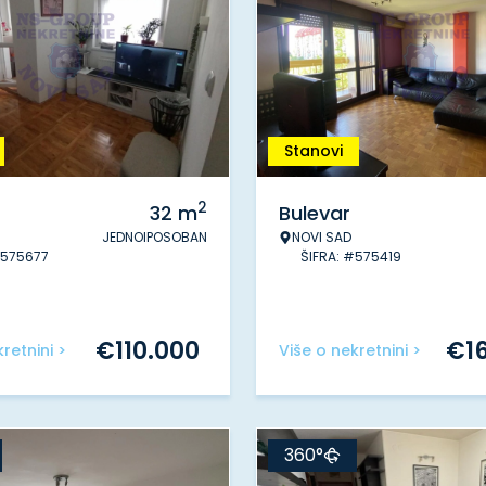
Stanovi
2
32
m
Bulevar
JEDNOIPOSOBAN
NOVI SAD
#575677
ŠIFRA: #575419
€
110.000
€
1
retnini >
Više o nekretnini >
360°