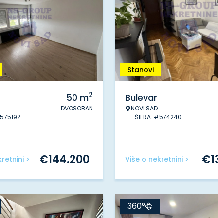
Stanovi
2
50
m
Bulevar
DVOSOBAN
NOVI SAD
#575192
ŠIFRA: #574240
€
144.200
€
1
retnini >
Više o nekretnini >
360°