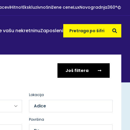
acevi
Hitno!
Ekskluzivno
Snižene cene
Lux
Novogradnja
360°
e vašu nekretninu
Zaposleni
Još filtera
Lokacija
Adice
Površina