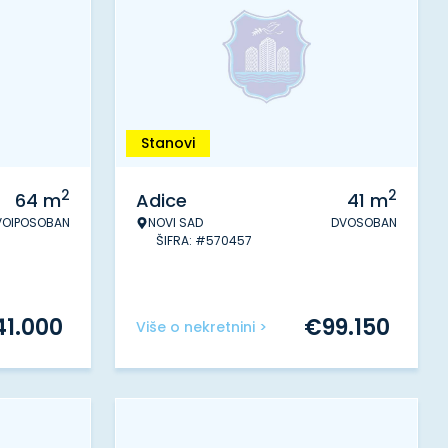
Stanovi
2
2
64
m
Adice
41
m
VOIPOSOBAN
NOVI SAD
DVOSOBAN
ŠIFRA: #570457
41.000
€
99.150
Više o nekretnini >