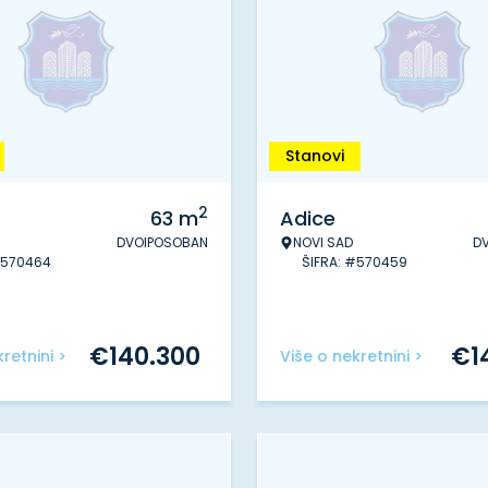
Stanovi
2
63
m
Adice
DVOIPOSOBAN
NOVI SAD
D
#570464
ŠIFRA: #570459
€
140.300
€
1
retnini >
Više o nekretnini >