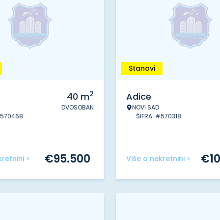
Stanovi
2
40
m
Adice
DVOSOBAN
NOVI SAD
#570468
ŠIFRA: #570318
€
95.500
€
1
retnini >
Više o nekretnini >