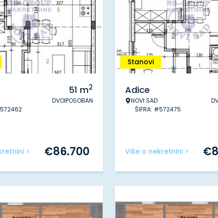
Stanovi
2
51
m
Adice
DVOIPOSOBAN
NOVI SAD
D
#572462
ŠIFRA: #572475
€
86.700
€
8
retnini >
Više o nekretnini >