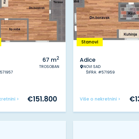
Stanovi
2
67
m
Adice
TROSOBAN
NOVI SAD
#571957
ŠIFRA: #571959
€
151.800
€
1
retnini >
Više o nekretnini >