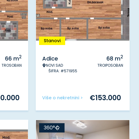
Stanovi
2
2
66
m
Adice
68
m
TROSOBAN
NOVI SAD
TROIPOSOBAN
ŠIFRA: #571955
50.000
€
153.000
Više o nekretnini >
360°