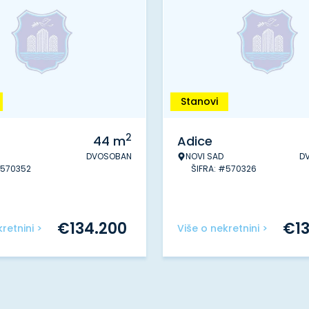
Stanovi
2
44
m
Adice
DVOSOBAN
NOVI SAD
D
#570352
ŠIFRA: #570326
€
134.200
€
1
retnini >
Više o nekretnini >