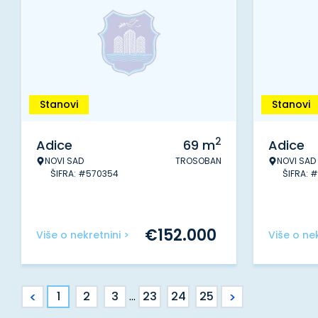
Stanovi
Stanovi
2
Adice
69
m
Adice
NOVI SAD
TROSOBAN
NOVI SAD
ŠIFRA: #570354
ŠIFRA: 
€
152.000
Više o nekretnini >
Više o nek
<
>
1
2
3
...
23
24
25