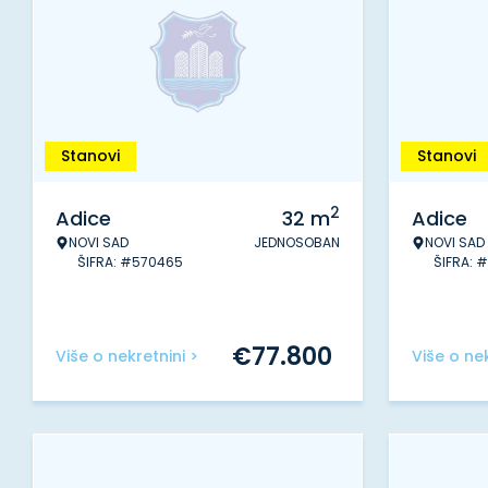
Stanovi
Stanovi
2
Adice
32
m
Adice
NOVI SAD
JEDNOSOBAN
NOVI SAD
ŠIFRA: #570465
ŠIFRA: 
€
77.800
Više o nekretnini >
Više o nek