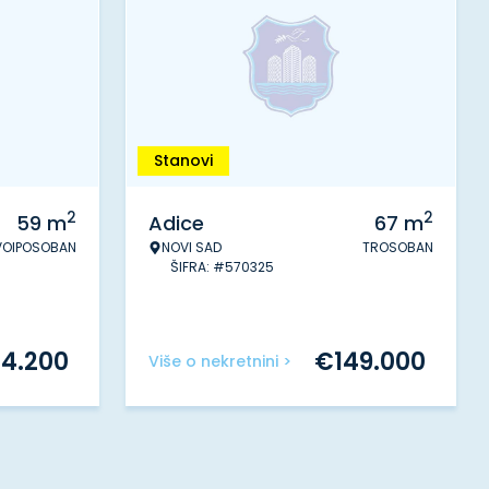
Stanovi
2
2
59
m
Adice
67
m
VOIPOSOBAN
NOVI SAD
TROSOBAN
ŠIFRA: #570325
34.200
€
149.000
Više o nekretnini >