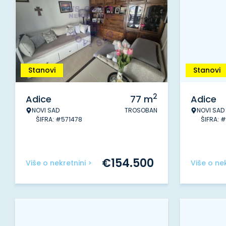
Stanovi
Stanovi
2
Adice
77
m
Adice
NOVI SAD
TROSOBAN
NOVI SAD
ŠIFRA: #571478
ŠIFRA: 
€
154.500
Više o nekretnini >
Više o nek