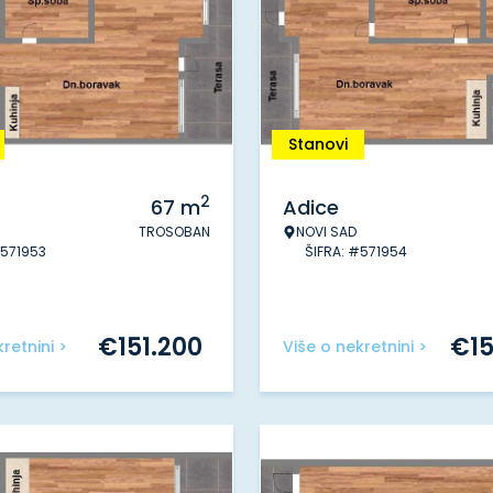
Stanovi
2
67
m
Adice
TROSOBAN
NOVI SAD
#571953
ŠIFRA: #571954
€
151.200
€
1
retnini >
Više o nekretnini >