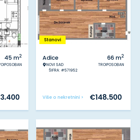
Stanovi
2
2
45
m
Adice
66
m
VOIPOSOBAN
NOVI SAD
TROIPOSOBAN
ŠIFRA: #571952
3.400
€
148.500
Više o nekretnini >