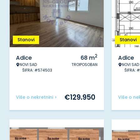
Stanovi
Stanovi
2
Adice
68
m
Adice
NOVI SAD
TROIPOSOBAN
NOVI SAD
ŠIFRA: #574503
ŠIFRA: 
€
129.950
Više o nekretnini >
Više o nek