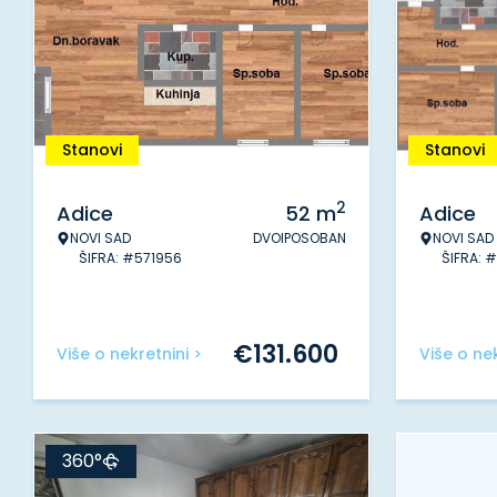
Stanovi
Stanovi
2
Adice
52
m
Adice
NOVI SAD
DVOIPOSOBAN
NOVI SAD
ŠIFRA: #571956
ŠIFRA: 
€
131.600
Više o nekretnini >
Više o nek
360°