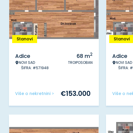
Stanovi
Stanovi
2
Adice
68
m
Adice
NOVI SAD
TROIPOSOBAN
NOVI SAD
ŠIFRA: #571948
ŠIFRA: 
€
153.000
Više o nekretnini >
Više o nek