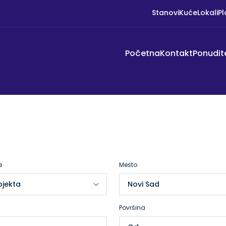
Stanovi
Kuće
Lokali
Pl
Početna
Kontakt
Ponudit
a
Mesto
Površina