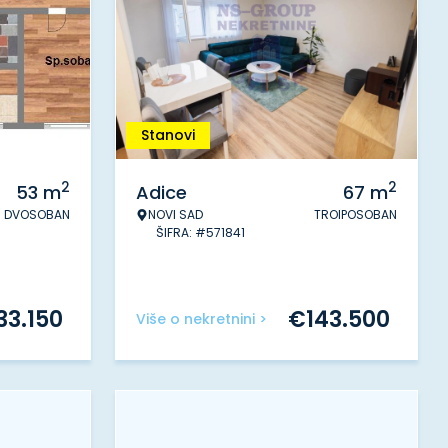
Stanovi
2
2
53
m
Adice
67
m
DVOSOBAN
NOVI SAD
TROIPOSOBAN
ŠIFRA: #571841
33.150
€
143.500
Više o nekretnini >