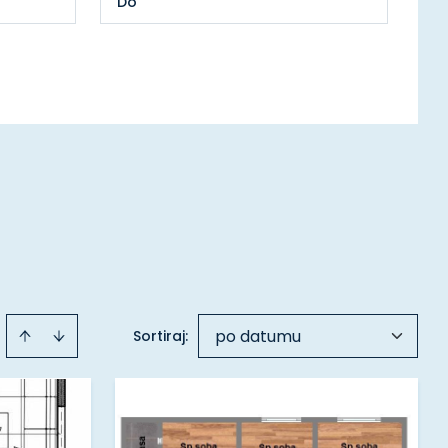
po datumu
Sortiraj
: