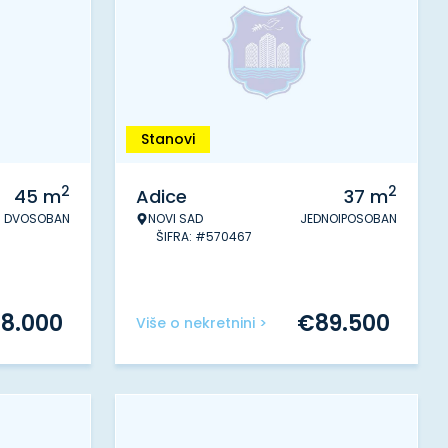
Stanovi
2
2
45
m
Adice
37
m
DVOSOBAN
NOVI SAD
JEDNOIPOSOBAN
ŠIFRA: #570467
08.000
€
89.500
Više o nekretnini >