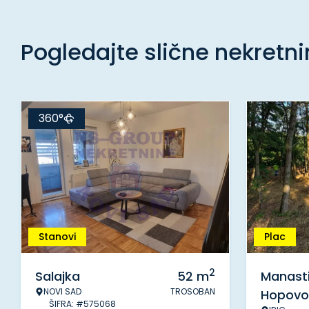
Pogledajte slične nekretn
360°
Stanovi
Plac
2
Salajka
52
m
Manasti
NOVI SAD
TROSOBAN
Hopovo
ŠIFRA: #575068