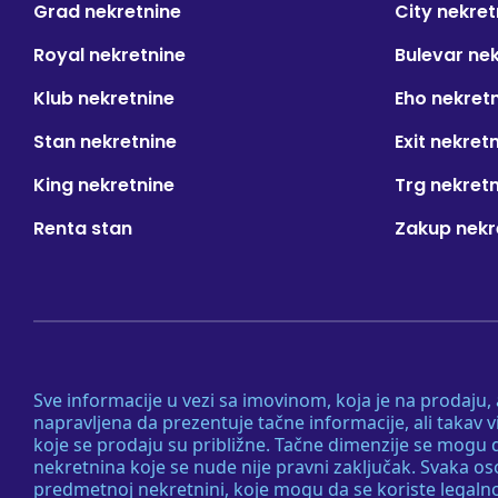
Grad nekretnine
City nekret
Royal nekretnine
Bulevar ne
Klub nekretnine
Eho nekret
Stan nekretnine
Exit nekret
King nekretnine
Trg nekret
Renta stan
Zakup nekr
Sve informacije u vezi sa imovinom, koja je na prodaju,
napravljena da prezentuje tačne informacije, ali taka
koje se prodaju su približne. Tačne dimenzije se mogu d
nekretnina koje se nude nije pravni zaključak. Svaka o
predmetnoj nekretnini, koje mogu da se koriste legaln