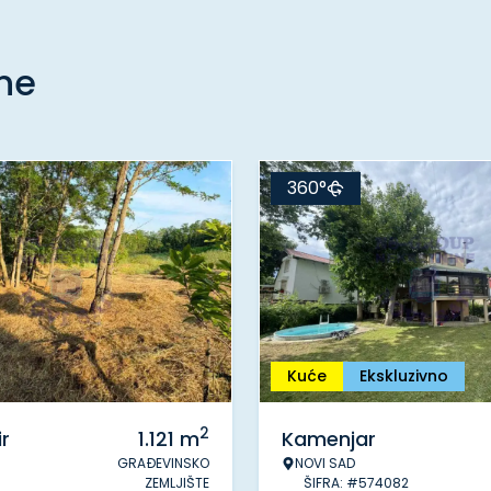
ine
360°
Kuće
Ekskluzivno
2
r
1.121
m
Kamenjar
GRAĐEVINSKO
NOVI SAD
ZEMLJIŠTE
ŠIFRA: #574082