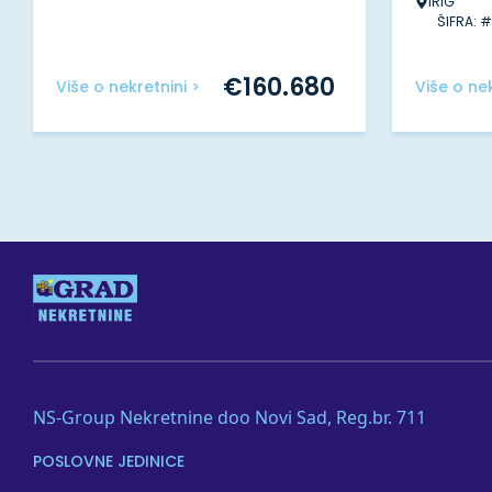
IRIG
ŠIFRA: 
€
160.680
Više o nekretnini >
Više o nek
NS-Group Nekretnine doo Novi Sad, Reg.br. 711
POSLOVNE JEDINICE