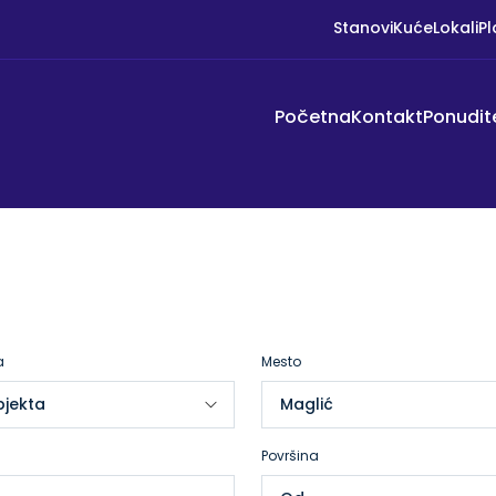
Stanovi
Kuće
Lokali
Pl
Početna
Kontakt
Ponudit
a
Mesto
Površina