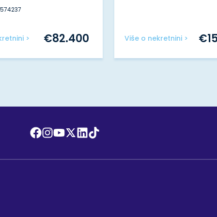
#574237
€
82.400
€
1
retnini >
Više o nekretnini >