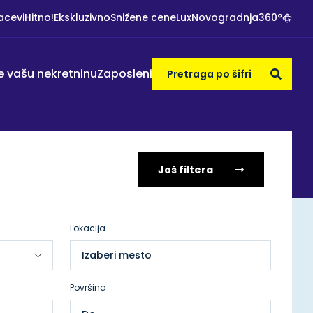
acevi
Hitno!
Ekskluzivno
Snižene cene
Lux
Novogradnja
360°
e vašu nekretninu
Zaposleni
Još filtera
Lokacija
Izaberi mesto
Površina