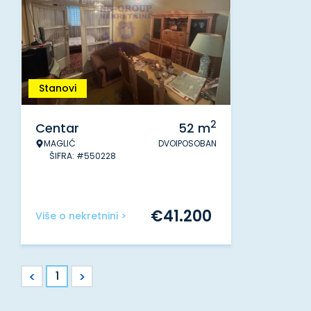
Stanovi
2
Centar
52
m
MAGLIĆ
DVOIPOSOBAN
ŠIFRA: #550228
€
41.200
Više o nekretnini >
<
>
1