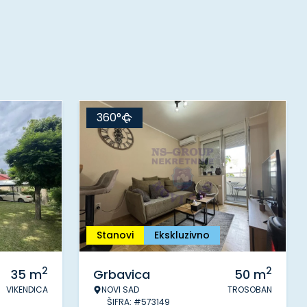
360°
Stanovi
Ekskluzivno
2
2
35
m
Grbavica
50
m
VIKENDICA
NOVI SAD
TROSOBAN
ŠIFRA: #573149