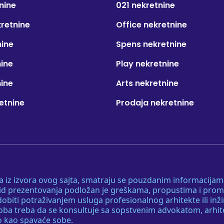
nine
021 nekretnine
kretnine
Office nekretnine
nine
Spens nekretnine
nine
Play nekretnine
nine
Arts nekretnine
etnine
Prodaja nekretnine
 a iz izvora ovog sajta, smatraju se pouzdanim informacijama
v vid prezentovanja podložan je greškama, propustima i pro
obiti potraživanjem usluga profesionalnog arhitekte ili inž
soba treba da se konsultuje sa sopstvenim advokatom, arhi
o kao spavaće sobe.