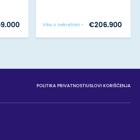
59.000
€
206.900
Više o nekretnini >
POLITIKA PRIVATNOSTI
USLOVI KORIŠĆENJA