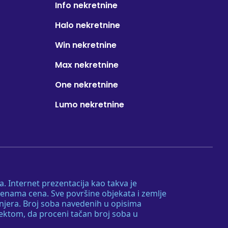
Info nekretnine
Halo nekretnine
Win nekretnine
Max nekretnine
One nekretnine
Lumo nekretnine
. Internet prezentacija kao takva je
menama cena. Sve površine objekata i zemlje
injera. Broj soba navedenih u opisima
tektom, da proceni tačan broj soba u