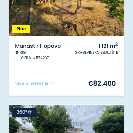
Plac
2
Manastir Hopovo
1.121
m
IRIG
GRAĐEVINSKO ZEMLJIŠTE
ŠIFRA: #574237
€
82.400
Više o nekretnini >
360°