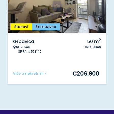
Stanovi
Ekskluzivno
2
Grbavica
50
m
NOVI SAD
TROSOBAN
ŠIFRA: #573149
€
206.900
Više o nekretnini >