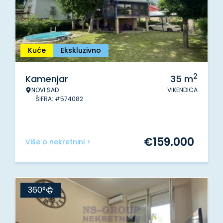
Kuće
Ekskluzivno
2
Kamenjar
35
m
NOVI SAD
VIKENDICA
ŠIFRA: #574082
€
159.000
Više o nekretnini >
360°