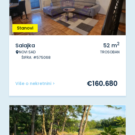
Stanovi
2
Salajka
52
m
NOVI SAD
TROSOBAN
ŠIFRA: #575068
€
160.680
Više o nekretnini >