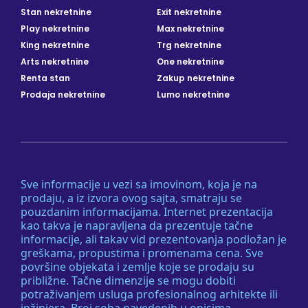
Stan nekretnine
Exit nekretnine
Play nekretnine
Max nekretnine
King nekretnine
Trg nekretnine
Arts nekretnine
One nekretnine
Renta stan
Zakup nekretnine
Prodaja nekretnine
Lumo nekretnine
Sve informacije u vezi sa imovinom, koja je na
prodaju, a iz izvora ovog sajta, smatraju se
pouzdanim informacijama. Internet prezentacija
kao takva je napravljena da prezentuje tačne
informacije, ali takav vid prezentovanja podložan je
greškama, propustima i promenama cena. Sve
površine objekata i zemlje koje se prodaju su
približne. Tačne dimenzije se mogu dobiti
potraživanjem usluga profesionalnog arhitekte ili