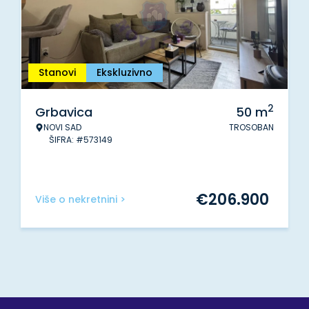
Stanovi
Ekskluzivno
2
Grbavica
50
m
NOVI SAD
TROSOBAN
ŠIFRA: #573149
€
206.900
Više o nekretnini >