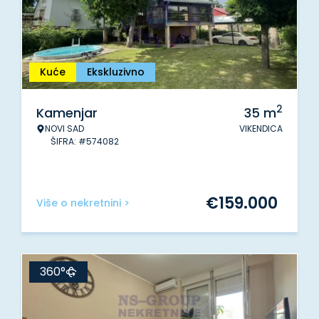
Kuće
Ekskluzivno
2
Kamenjar
35
m
NOVI SAD
VIKENDICA
ŠIFRA: #574082
€
159.000
Više o nekretnini >
360°