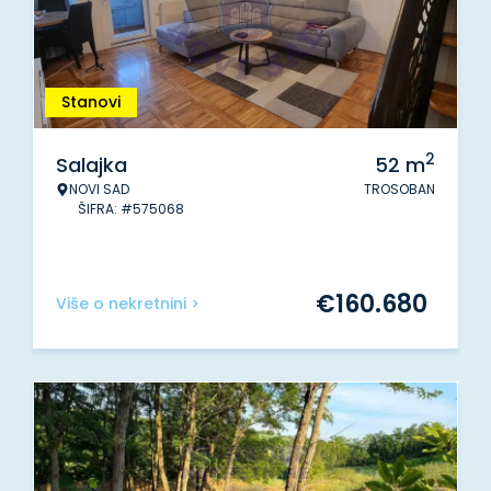
Stanovi
2
Salajka
52
m
NOVI SAD
TROSOBAN
ŠIFRA: #575068
€
160.680
Više o nekretnini >