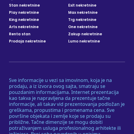
Stan nekretnine
Exit nekretnine
Play nekretnine
Max nekretnine
King nekretnine
Trg nekretnine
Arts nekretnine
One nekretnine
Renta stan
Zakup nekretnine
Prodaja nekretnine
Lumo nekretnine
Sve informacije u vezi sa imovinom, koja je na
prodaju, a iz izvora ovog sajta, smatraju se
pouzdanim informacijama. Internet prezentacija
kao takva je napravljena da prezentuje tačne
informacije, ali takav vid prezentovanja podložan je
greškama, propustima i promenama cena. Sve
površine objekata i zemlje koje se prodaju su
približne. Tačne dimenzije se mogu dobiti
potraživanjem usluga profesionalnog arhitekte ili