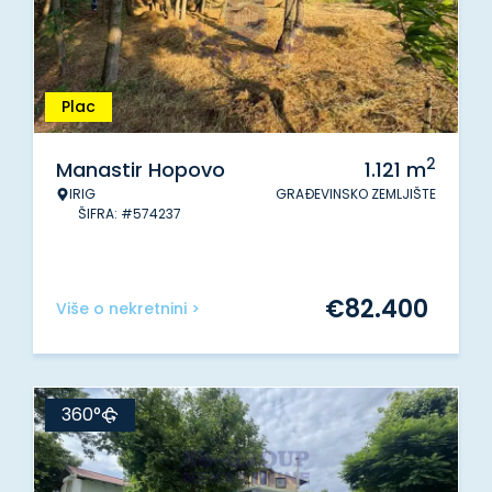
Plac
2
Manastir Hopovo
1.121
m
IRIG
GRAĐEVINSKO ZEMLJIŠTE
ŠIFRA: #574237
€
82.400
Više o nekretnini >
360°