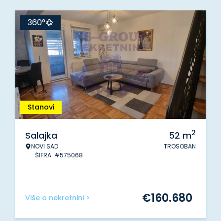
360°
Stanovi
2
Salajka
52
m
NOVI SAD
TROSOBAN
ŠIFRA: #575068
€
160.680
Više o nekretnini >