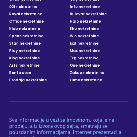
021 nekretnine
Info nekretnine
Royal nekretnine
Bulevar nekretnine
Office nekretnine
Halo nekretnine
Klub nekretnine
Eho nekretnine
Spens nekretnine
Win nekretnine
Stan nekretnine
Exit nekretnine
Play nekretnine
Max nekretnine
King nekretnine
Trg nekretnine
Arts nekretnine
One nekretnine
Renta stan
Zakup nekretnine
Prodaja nekretnine
Lumo nekretnine
Sve informacije u vezi sa imovinom, koja je na
prodaju, a iz izvora ovog sajta, smatraju se
pouzdanim informacijama. Internet prezentacija