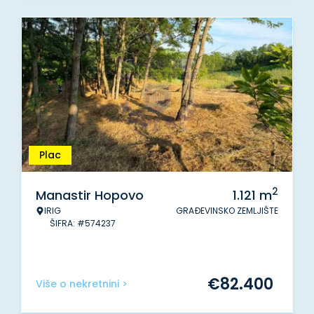
Plac
2
Manastir Hopovo
1.121
m
IRIG
GRAĐEVINSKO ZEMLJIŠTE
ŠIFRA: #574237
€
82.400
Više o nekretnini >