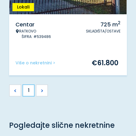
Lokali
2
Centar
725
m
RATKOVO
SKLADIŠTA/OSTAVE
ŠIFRA: #539486
€
61.800
Više o nekretnini >
<
>
1
Pogledajte slične nekretnine