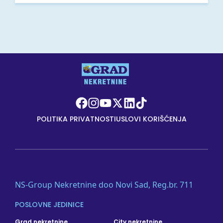
POLITIKA PRIVATNOSTI
USLOVI KORIŠĆENJA
NS-Group Nekretnine doo Novi Sad, Reg.br. 711
POSLOVNE JEDINICE
Grad nekretnine
City nekretnine