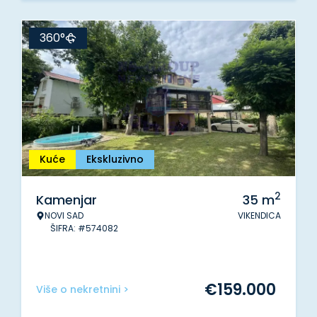
360°
Kuće
Ekskluzivno
2
Kamenjar
35
m
NOVI SAD
VIKENDICA
ŠIFRA: #574082
€
159.000
Više o nekretnini >