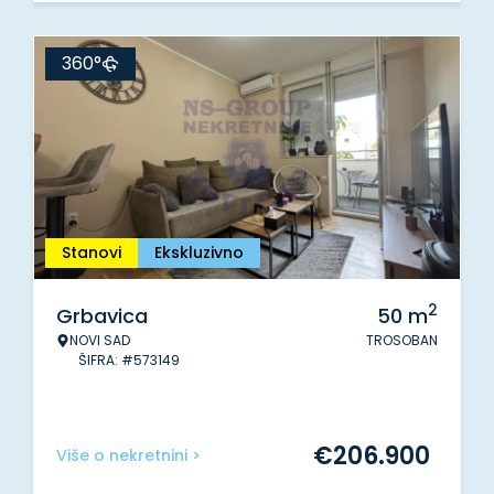
360°
Stanovi
Ekskluzivno
2
Grbavica
50
m
NOVI SAD
TROSOBAN
ŠIFRA: #573149
€
206.900
Više o nekretnini >