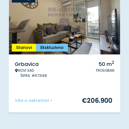
Stanovi
Ekskluzivno
2
Grbavica
50
m
NOVI SAD
TROSOBAN
ŠIFRA: #573149
€
206.900
Više o nekretnini >