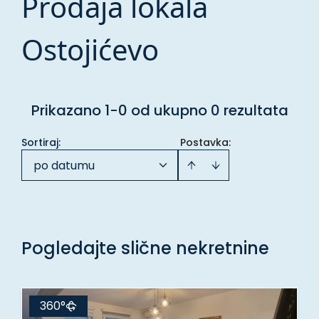
Prodaja lokala
Ostojićevo
Prikazano 1-0 od ukupno 0 rezultata
Sortiraj
:
Postavka:
po datumu
Pogledajte slične nekretnine
360°