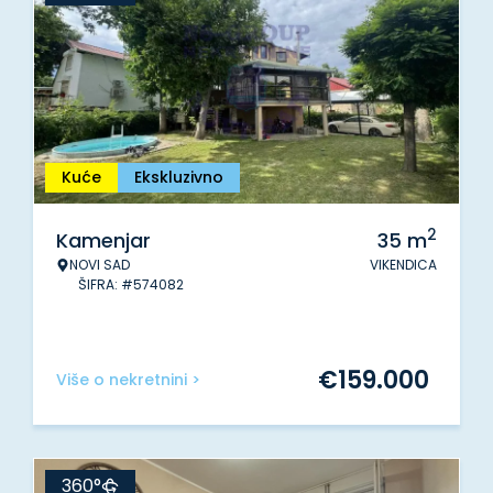
Kuće
Ekskluzivno
2
Kamenjar
35
m
NOVI SAD
VIKENDICA
ŠIFRA: #574082
€
159.000
Više o nekretnini >
360°