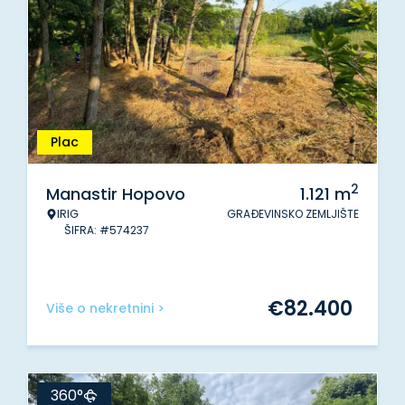
Plac
2
Manastir Hopovo
1.121
m
IRIG
GRAĐEVINSKO ZEMLJIŠTE
ŠIFRA: #574237
€
82.400
Više o nekretnini >
360°