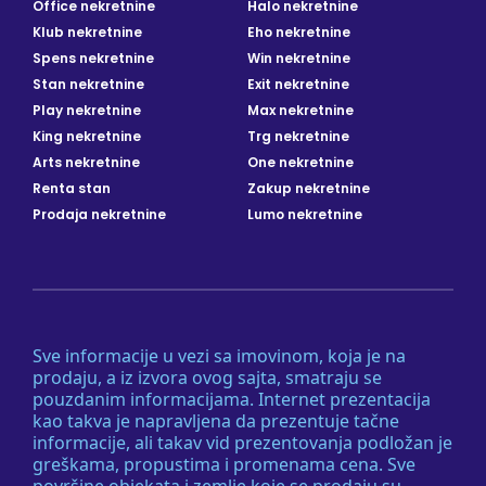
Office nekretnine
Halo nekretnine
Klub nekretnine
Eho nekretnine
Spens nekretnine
Win nekretnine
Stan nekretnine
Exit nekretnine
Play nekretnine
Max nekretnine
King nekretnine
Trg nekretnine
Arts nekretnine
One nekretnine
Renta stan
Zakup nekretnine
Prodaja nekretnine
Lumo nekretnine
Sve informacije u vezi sa imovinom, koja je na
prodaju, a iz izvora ovog sajta, smatraju se
pouzdanim informacijama. Internet prezentacija
kao takva je napravljena da prezentuje tačne
informacije, ali takav vid prezentovanja podložan je
greškama, propustima i promenama cena. Sve