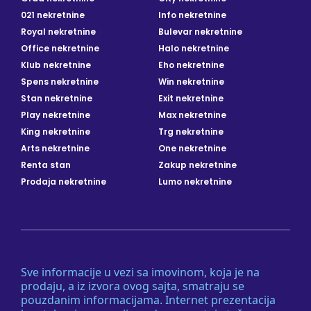
021 nekretnine
Info nekretnine
Royal nekretnine
Bulevar nekretnine
Office nekretnine
Halo nekretnine
Klub nekretnine
Eho nekretnine
Spens nekretnine
Win nekretnine
Stan nekretnine
Exit nekretnine
Play nekretnine
Max nekretnine
King nekretnine
Trg nekretnine
Arts nekretnine
One nekretnine
Renta stan
Zakup nekretnine
Prodaja nekretnine
Lumo nekretnine
Sve informacije u vezi sa imovinom, koja je na
prodaju, a iz izvora ovog sajta, smatraju se
pouzdanim informacijama. Internet prezentacija