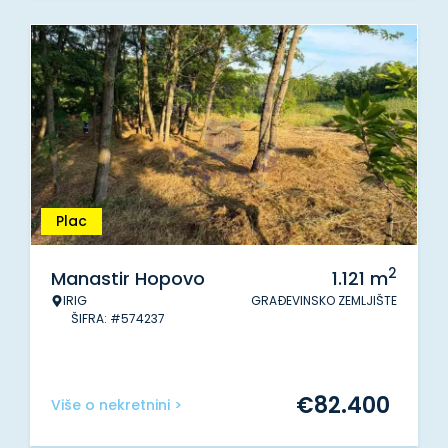
Plac
2
Manastir Hopovo
1.121
m
IRIG
GRAĐEVINSKO ZEMLJIŠTE
ŠIFRA: #574237
€
82.400
Više o nekretnini >