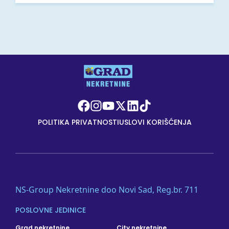
POLITIKA PRIVATNOSTI
USLOVI KORIŠĆENJA
NS-Group Nekretnine doo Novi Sad, Reg.br. 711
POSLOVNE JEDINICE
Grad nekretnine
City nekretnine