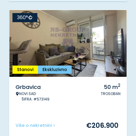
360°
Stanovi
Ekskluzivno
2
Grbavica
50
m
NOVI SAD
TROSOBAN
ŠIFRA: #573149
€
206.900
Više o nekretnini >