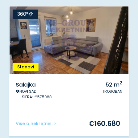
360°
Stanovi
2
Salajka
52
m
NOVI SAD
TROSOBAN
ŠIFRA: #575068
€
160.680
Više o nekretnini >