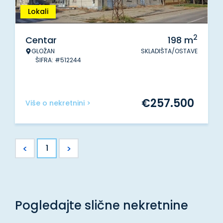
Lokali
2
Centar
198
m
GLOŽAN
SKLADIŠTA/OSTAVE
ŠIFRA: #512244
€
257.500
Više o nekretnini >
<
>
1
Pogledajte slične nekretnine