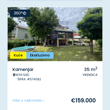
360°
Kuće
Ekskluzivno
2
Kamenjar
35
m
NOVI SAD
VIKENDICA
ŠIFRA: #574082
€
159.000
Više o nekretnini >