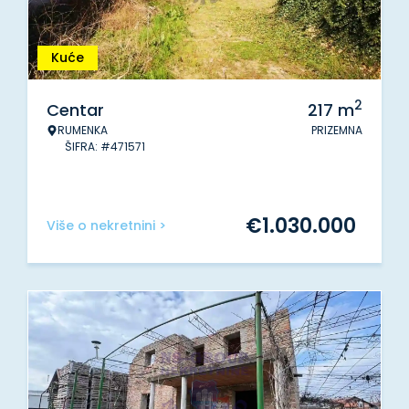
Kuće
2
Centar
217
m
RUMENKA
PRIZEMNA
ŠIFRA: #471571
€
1.030.000
Više o nekretnini >