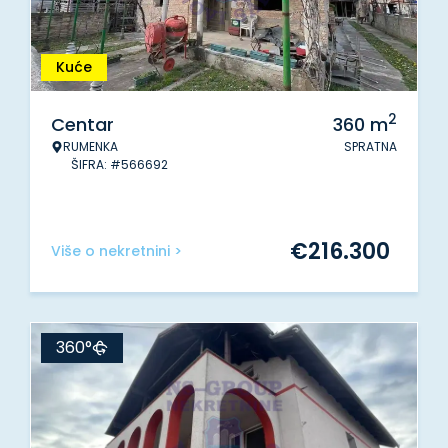
Kuće
2
Centar
360
m
RUMENKA
SPRATNA
ŠIFRA: #566692
€
216.300
Više o nekretnini >
360°