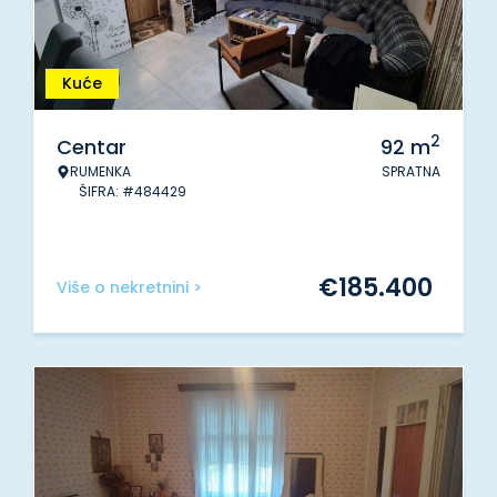
Kuće
2
Centar
92
m
RUMENKA
SPRATNA
ŠIFRA: #484429
€
185.400
Više o nekretnini >