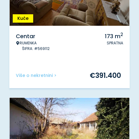
Kuće
2
Centar
173
m
RUMENKA
SPRATNA
ŠIFRA: #569112
€
391.400
Više o nekretnini >