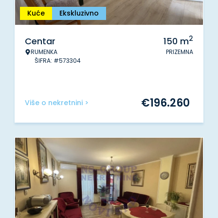
Kuće
Ekskluzivno
2
Centar
150
m
RUMENKA
PRIZEMNA
ŠIFRA: #573304
€
196.260
Više o nekretnini >