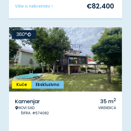
€
82.400
Više o nekretnini >
360°
Kuće
Ekskluzivno
2
Kamenjar
35
m
NOVI SAD
VIKENDICA
ŠIFRA: #574082