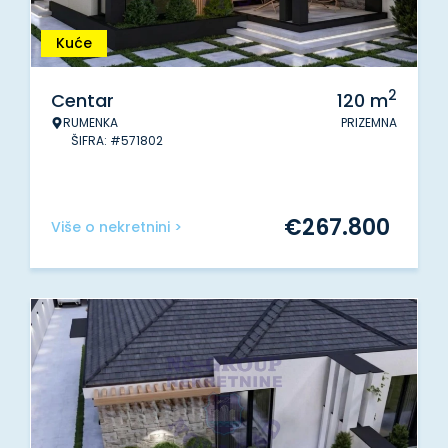
Kuće
2
Centar
120
m
RUMENKA
PRIZEMNA
ŠIFRA: #571802
€
267.800
Više o nekretnini >