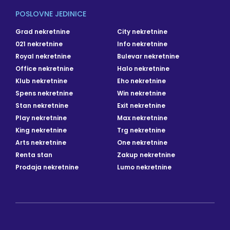
POSLOVNE JEDINICE
Grad nekretnine
City nekretnine
021 nekretnine
Info nekretnine
Royal nekretnine
Bulevar nekretnine
Office nekretnine
Halo nekretnine
Klub nekretnine
Eho nekretnine
Spens nekretnine
Win nekretnine
Stan nekretnine
Exit nekretnine
Play nekretnine
Max nekretnine
King nekretnine
Trg nekretnine
Arts nekretnine
One nekretnine
Renta stan
Zakup nekretnine
Prodaja nekretnine
Lumo nekretnine