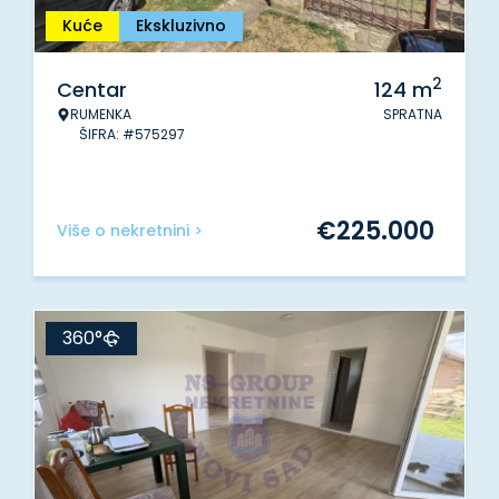
Kuće
Ekskluzivno
2
Centar
124
m
RUMENKA
SPRATNA
ŠIFRA: #575297
€
225.000
Više o nekretnini >
360°