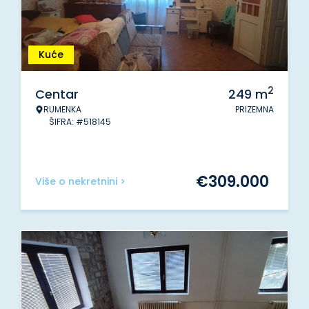
Kuće
2
Centar
249
m
RUMENKA
PRIZEMNA
ŠIFRA: #518145
€
309.000
Više o nekretnini >