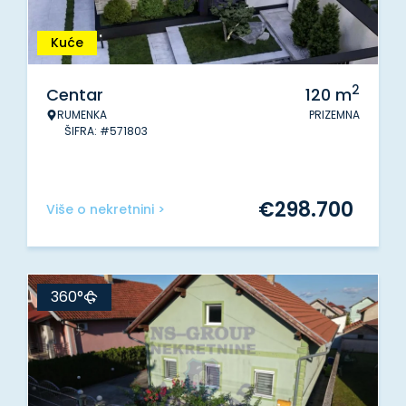
Kuće
2
Centar
120
m
RUMENKA
PRIZEMNA
ŠIFRA: #571803
€
298.700
Više o nekretnini >
360°