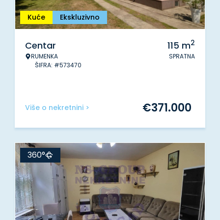
Kuće
Ekskluzivno
2
Centar
115
m
RUMENKA
SPRATNA
ŠIFRA: #573470
€
371.000
Više o nekretnini >
360°