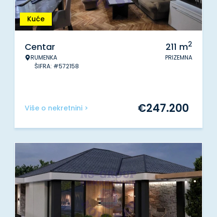
Kuće
2
Centar
211
m
RUMENKA
PRIZEMNA
ŠIFRA: #572158
€
247.200
Više o nekretnini >