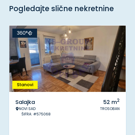
Pogledajte slične nekretnine
360°
Stanovi
2
Salajka
52
m
NOVI SAD
TROSOBAN
ŠIFRA: #575068