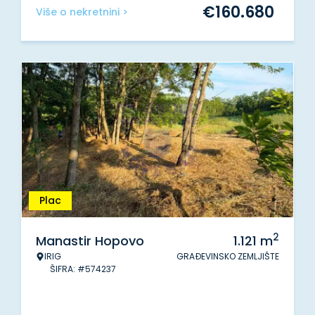
€
160.680
Više o nekretnini >
Plac
2
Manastir Hopovo
1.121
m
IRIG
GRAĐEVINSKO ZEMLJIŠTE
ŠIFRA: #574237