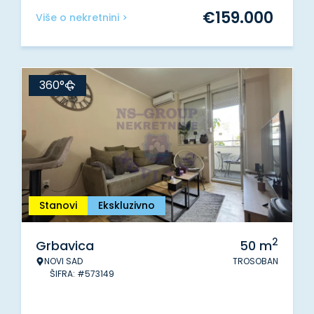
€
159.000
Više o nekretnini >
360°
Stanovi
Ekskluzivno
2
Grbavica
50
m
NOVI SAD
TROSOBAN
ŠIFRA: #573149