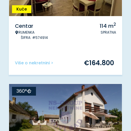
Kuće
2
Centar
114
m
RUMENKA
SPRATNA
ŠIFRA: #574914
€
164.800
Više o nekretnini >
360°