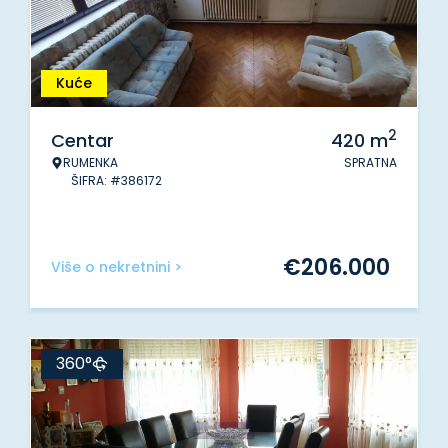
Kuće
2
Centar
420
m
RUMENKA
SPRATNA
ŠIFRA: #386172
€
206.000
Više o nekretnini >
360°