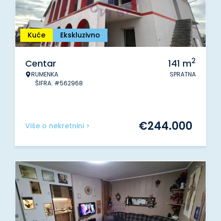
Kuće
Ekskluzivno
2
Centar
141
m
RUMENKA
SPRATNA
ŠIFRA: #562968
€
244.000
Više o nekretnini >