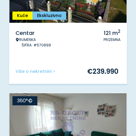
Kuće
Ekskluzivno
2
Centar
121
m
RUMENKA
PRIZEMNA
ŠIFRA: #570899
€
239.990
Više o nekretnini >
360°