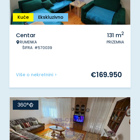
Kuće
Ekskluzivno
2
Centar
131
m
RUMENKA
PRIZEMNA
ŠIFRA: #570039
€
169.950
Više o nekretnini >
360°