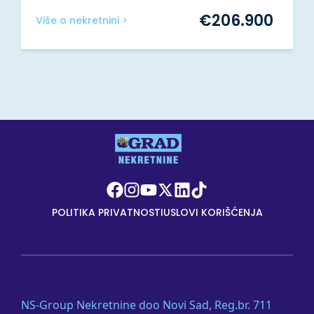
€
206.900
Više o nekretnini >
POLITIKA PRIVATNOSTI
USLOVI KORIŠĆENJA
NS-Group Nekretnine doo Novi Sad, Reg.br. 711