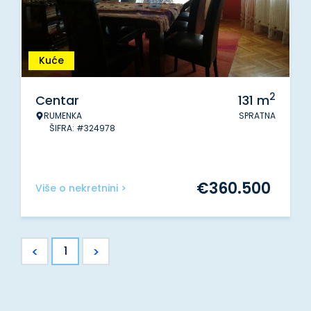
Kuće
2
Centar
131
m
RUMENKA
SPRATNA
ŠIFRA: #324978
€
360.500
Više o nekretnini >
<
>
1