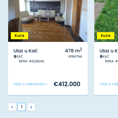
Kuće
Kuće
2
Ulaz u Kać
478
m
Ulaz u 
KAĆ
SPRATNA
KAĆ
ŠIFRA: #529546
ŠIFRA: 
€
412.000
Više o nekretnini >
Više o nek
<
>
1