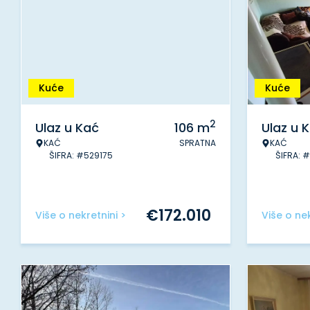
Kuće
Kuće
2
Ulaz u Kać
106
m
Ulaz u 
KAĆ
SPRATNA
KAĆ
ŠIFRA: #529175
ŠIFRA: 
€
172.010
Više o nekretnini >
Više o nek