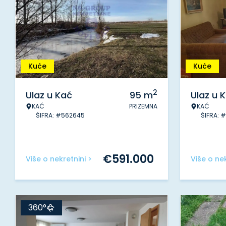
Kuće
Kuće
2
Ulaz u Kać
95
m
Ulaz u 
KAĆ
PRIZEMNA
KAĆ
ŠIFRA: #562645
ŠIFRA: 
€
591.000
Više o nekretnini >
Više o nek
360°