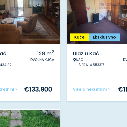
Kuće
Ekskluzivno
2
Kać
128
m
Ulaz u Kać
DVOJNA KUĆA
KAĆ
D
#434132
ŠIFRA: #553317
€
133.900
€
1
retnini >
Više o nekretnini >