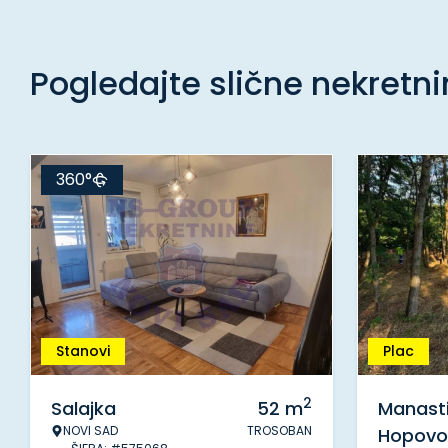
Pogledajte slične nekretn
360°
Stanovi
Plac
2
Salajka
52
m
Manasti
NOVI SAD
TROSOBAN
Hopovo