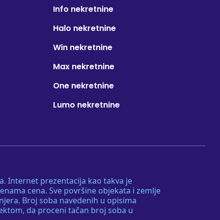
Info nekretnine
Halo nekretnine
Win nekretnine
Max nekretnine
One nekretnine
Lumo nekretnine
. Internet prezentacija kao takva je
menama cena. Sve površine objekata i zemlje
injera. Broj soba navedenih u opisima
tektom, da proceni tačan broj soba u