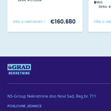
ŠIFRA: #575068
IRIG
ŠIFRA: 
€
160.680
Više o nekretnini >
Više o nek
NS-Group Nekretnine doo Novi Sad, Reg.br. 711
POSLOVNE JEDINICE