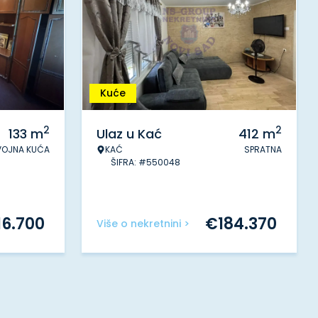
Kuće
2
2
133
m
Ulaz u Kać
412
m
VOJNA KUĆA
KAĆ
SPRATNA
ŠIFRA: #550048
16.700
€
184.370
Više o nekretnini >