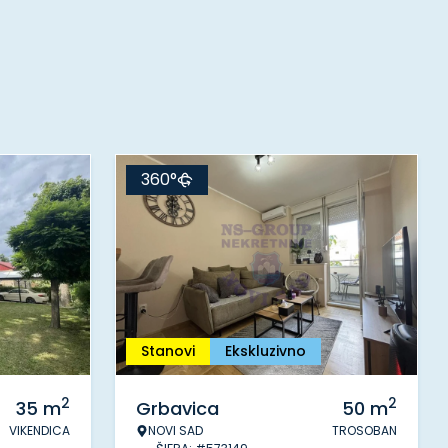
360°
Stanovi
Ekskluzivno
2
2
35
m
Grbavica
50
m
VIKENDICA
NOVI SAD
TROSOBAN