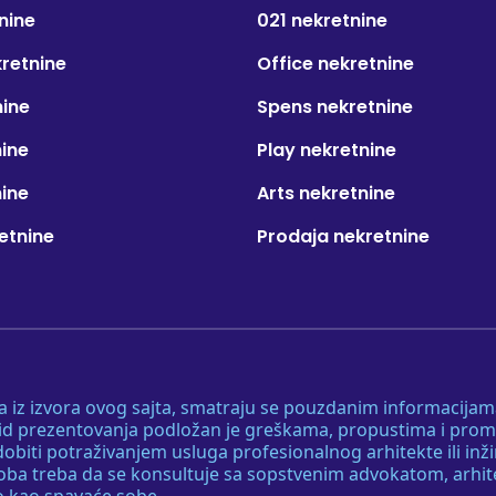
nine
021 nekretnine
kretnine
Office nekretnine
nine
Spens nekretnine
nine
Play nekretnine
nine
Arts nekretnine
etnine
Prodaja nekretnine
 a iz izvora ovog sajta, smatraju se pouzdanim informacijama
v vid prezentovanja podložan je greškama, propustima i pro
obiti potraživanjem usluga profesionalnog arhitekte ili inž
soba treba da se konsultuje sa sopstvenim advokatom, arhi