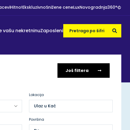
acevi
Hitno!
Ekskluzivno
Snižene cene
Lux
Novogradnja
360°
e vašu nekretninu
Zaposleni
Još filtera
Lokacija
Ulaz u Kać
Površina