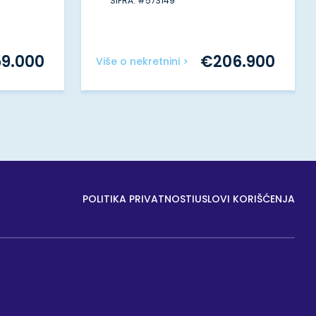
ŠIFRA: #573149
59.000
€
206.900
Više o nekretnini >
POLITIKA PRIVATNOSTI
USLOVI KORIŠĆENJA