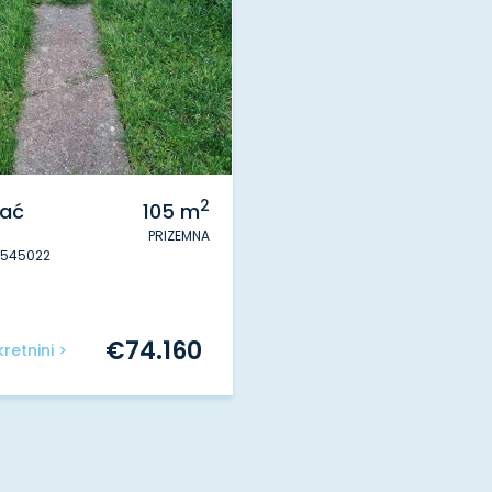
2
Kać
105
m
PRIZEMNA
#545022
€
74.160
retnini >