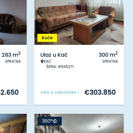
Kuće
2
2
263
m
Ulaz u Kać
300
m
SPRATNA
KAĆ
SPRATNA
ŠIFRA: #565271
62.650
€
303.850
Više o nekretnini >
360°