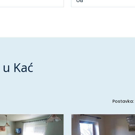
 u Kać
Postavka: