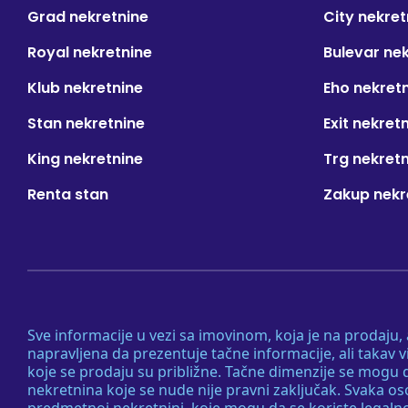
Grad nekretnine
City nekret
Royal nekretnine
Bulevar ne
Klub nekretnine
Eho nekret
Stan nekretnine
Exit nekret
King nekretnine
Trg nekret
Renta stan
Zakup nekr
Sve informacije u vezi sa imovinom, koja je na prodaju,
napravljena da prezentuje tačne informacije, ali taka
koje se prodaju su približne. Tačne dimenzije se mogu d
nekretnina koje se nude nije pravni zaključak. Svaka o