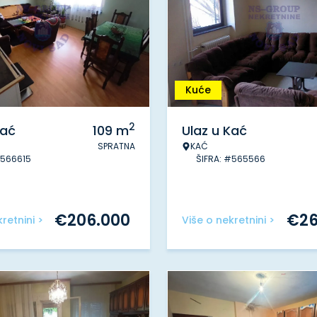
Kuće
2
Kać
109
m
Ulaz u Kać
SPRATNA
KAĆ
#566615
ŠIFRA: #565566
€
206.000
€
2
retnini >
Više o nekretnini >