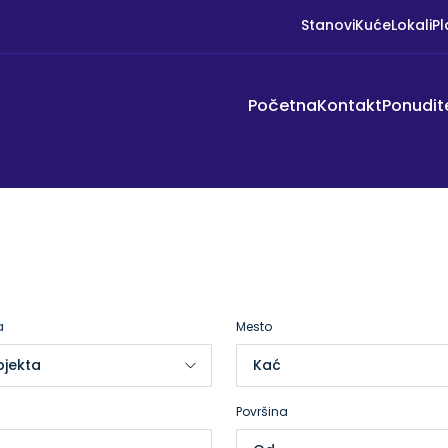
Stanovi
Kuće
Lokali
Pl
Početna
Kontakt
Ponudit
a
Mesto
Površina