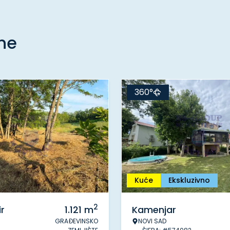
ine
360°
Kuće
Ekskluzivno
2
r
1.121
m
Kamenjar
GRAĐEVINSKO
NOVI SAD