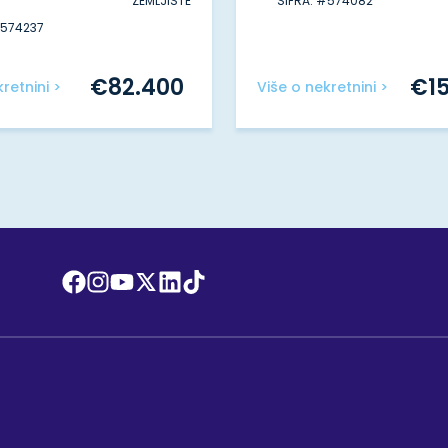
ZEMLJIŠTE
ŠIFRA: #574082
#574237
€
82.400
€
1
retnini >
Više o nekretnini >