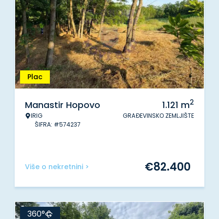
Plac
2
Manastir Hopovo
1.121
m
IRIG
GRAĐEVINSKO ZEMLJIŠTE
ŠIFRA: #574237
€
82.400
Više o nekretnini >
360°