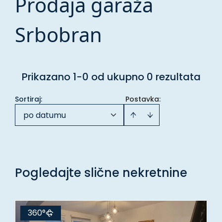
Prodaja garaža
Srbobran
Prikazano 1-0 od ukupno 0 rezultata
Sortiraj
:
Postavka:
po datumu
Pogledajte slične nekretnine
360°