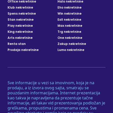
Office nekretnine
Halo nekretnine
Klub nekretnine
Eho nekretnine
Spens nekretnine
Win nekretnine
Stan nekretnine
Exit nekretnine
Play nekretnine
Max nekretnine
King nekretnine
Trg nekretnine
Arts nekretnine
One nekretnine
Renta stan
Zakup nekretnine
Prodaja nekretnine
Lumo nekretnine
Sve informacije u vezi sa imovinom, koja je na
prodaju, a iz izvora ovog sajta, smatraju se
pouzdanim informacijama. Internet prezentacija
kao takva je napravljena da prezentuje tačne
informacije, ali takav vid prezentovanja podložan je
greškama, propustima i promenama cena. Sve