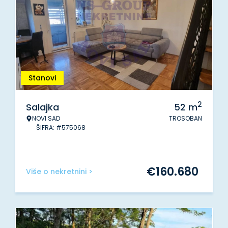
Stanovi
2
Salajka
52
m
NOVI SAD
TROSOBAN
ŠIFRA: #575068
€
160.680
Više o nekretnini >