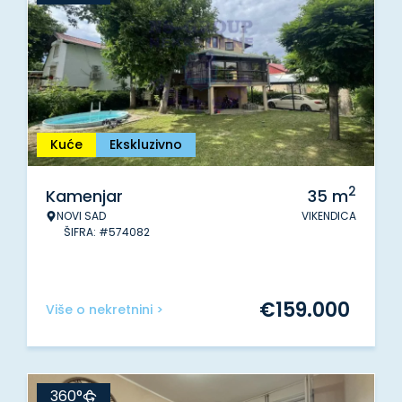
Kuće
Ekskluzivno
2
Kamenjar
35
m
NOVI SAD
VIKENDICA
ŠIFRA: #574082
€
159.000
Više o nekretnini >
360°