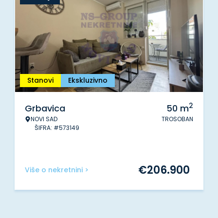
Stanovi
Ekskluzivno
2
Grbavica
50
m
NOVI SAD
TROSOBAN
ŠIFRA: #573149
€
206.900
Više o nekretnini >