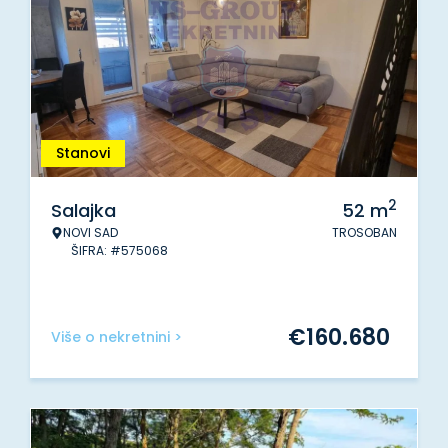
Stanovi
2
Salajka
52
m
NOVI SAD
TROSOBAN
ŠIFRA: #575068
€
160.680
Više o nekretnini >