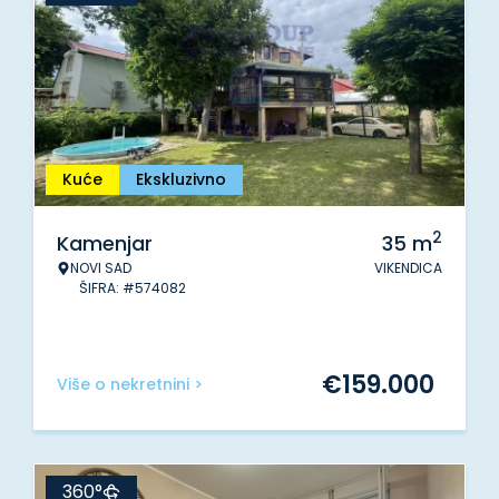
Kuće
Ekskluzivno
2
Kamenjar
35
m
NOVI SAD
VIKENDICA
ŠIFRA: #574082
€
159.000
Više o nekretnini >
360°