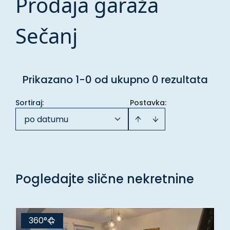
Prodaja garaža
Sečanj
Prikazano 1-0 od ukupno 0 rezultata
Sortiraj
:
Postavka:
po datumu
Pogledajte slične nekretnine
360°