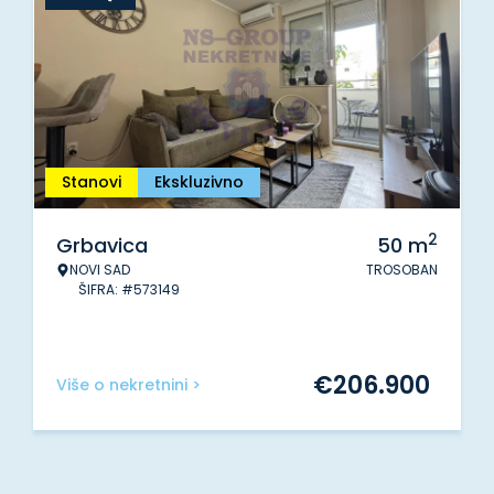
Stanovi
Ekskluzivno
2
Grbavica
50
m
NOVI SAD
TROSOBAN
ŠIFRA: #573149
€
206.900
Više o nekretnini >