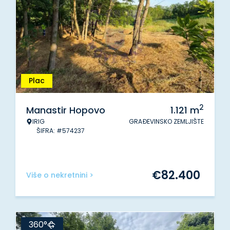
Plac
2
Manastir Hopovo
1.121
m
IRIG
GRAĐEVINSKO ZEMLJIŠTE
ŠIFRA: #574237
€
82.400
Više o nekretnini >
360°