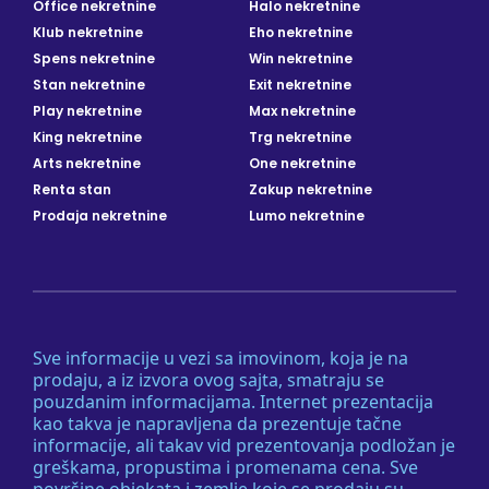
Office nekretnine
Halo nekretnine
Klub nekretnine
Eho nekretnine
Spens nekretnine
Win nekretnine
Stan nekretnine
Exit nekretnine
Play nekretnine
Max nekretnine
King nekretnine
Trg nekretnine
Arts nekretnine
One nekretnine
Renta stan
Zakup nekretnine
Prodaja nekretnine
Lumo nekretnine
Sve informacije u vezi sa imovinom, koja je na
prodaju, a iz izvora ovog sajta, smatraju se
pouzdanim informacijama. Internet prezentacija
kao takva je napravljena da prezentuje tačne
informacije, ali takav vid prezentovanja podložan je
greškama, propustima i promenama cena. Sve