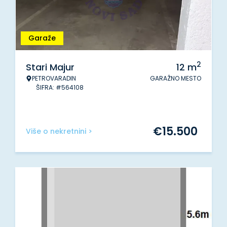
Garaže
2
Stari Majur
12
m
PETROVARADIN
GARAŽNO MESTO
ŠIFRA: #564108
€
15.500
Više o nekretnini >