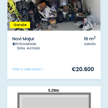
Garaže
2
Novi Majur
16
m
PETROVARADIN
GARAŽA
ŠIFRA: #476363
€
20.600
Više o nekretnini >