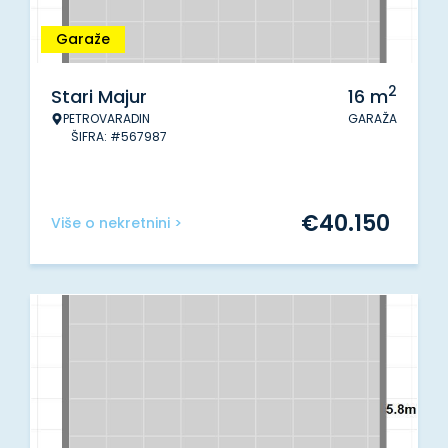
Garaže
2
Stari Majur
16
m
PETROVARADIN
GARAŽA
ŠIFRA: #567987
€
40.150
Više o nekretnini >