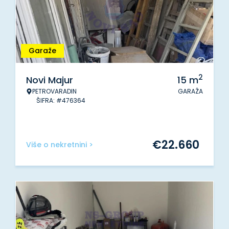
Garaže
2
Novi Majur
15
m
PETROVARADIN
GARAŽA
ŠIFRA: #476364
€
22.660
Više o nekretnini >