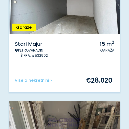
Garaže
2
Stari Majur
15
m
PETROVARADIN
GARAŽA
ŠIFRA: #532902
€
28.020
Više o nekretnini >