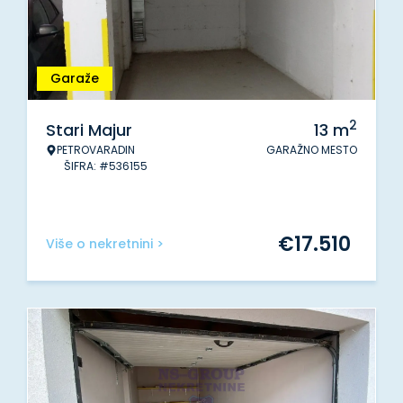
Garaže
2
Stari Majur
13
m
PETROVARADIN
GARAŽNO MESTO
ŠIFRA: #536155
€
17.510
Više o nekretnini >