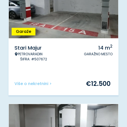
Garaže
2
Stari Majur
14
m
PETROVARADIN
GARAŽNO MESTO
ŠIFRA: #507672
€
12.500
Više o nekretnini >