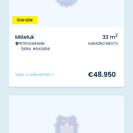
Garaže
2
Mišeluk
33
m
PETROVARADIN
GARAŽNO MESTO
ŠIFRA: #543958
€
48.950
Više o nekretnini >