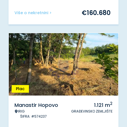
€
160.680
Više o nekretnini >
Plac
2
Manastir Hopovo
1.121
m
IRIG
GRAĐEVINSKO ZEMLJIŠTE
ŠIFRA: #574237