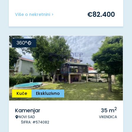
€
82.400
Više o nekretnini >
360°
Kuće
Ekskluzivno
2
Kamenjar
35
m
NOVI SAD
VIKENDICA
ŠIFRA: #574082