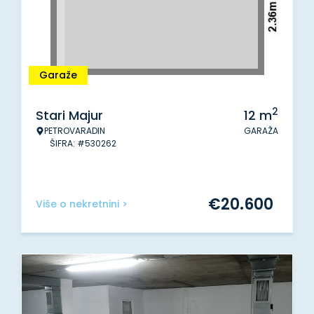
Garaže
2
Stari Majur
12
m
PETROVARADIN
GARAŽA
ŠIFRA: #530262
€
20.600
Više o nekretnini >