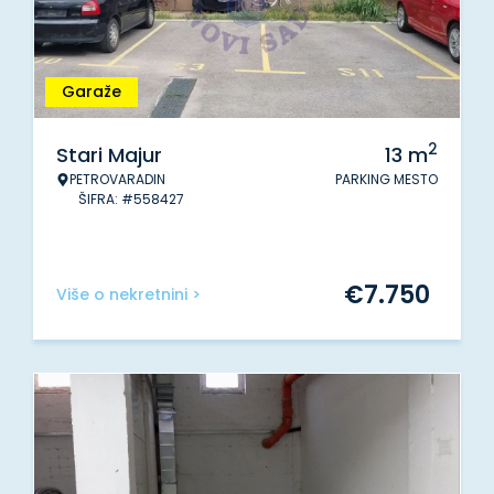
Garaže
2
Stari Majur
13
m
PETROVARADIN
PARKING MESTO
ŠIFRA: #558427
€
7.750
Više o nekretnini >