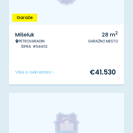
Garaže
2
Mišeluk
28
m
PETROVARADIN
GARAŽNO MESTO
ŠIFRA: #544112
€
41.530
Više o nekretnini >