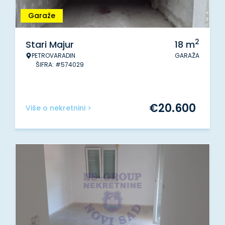
Garaže
2
Stari Majur
18
m
PETROVARADIN
GARAŽA
ŠIFRA: #574029
€
20.600
Više o nekretnini >