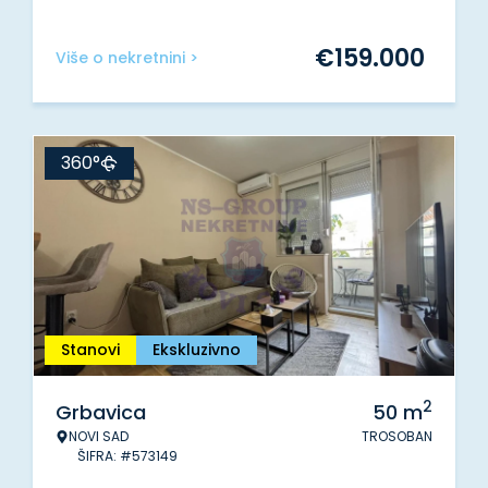
€
159.000
Više o nekretnini >
360°
Stanovi
Ekskluzivno
2
Grbavica
50
m
NOVI SAD
TROSOBAN
ŠIFRA: #573149