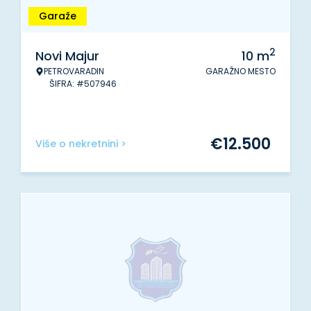
Garaže
2
Novi Majur
10
m
PETROVARADIN
GARAŽNO MESTO
ŠIFRA: #507946
€
12.500
Više o nekretnini >