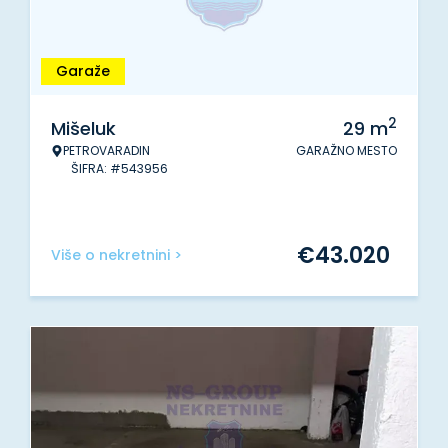
Garaže
2
Mišeluk
29
m
PETROVARADIN
GARAŽNO MESTO
ŠIFRA: #543956
€
43.020
Više o nekretnini >