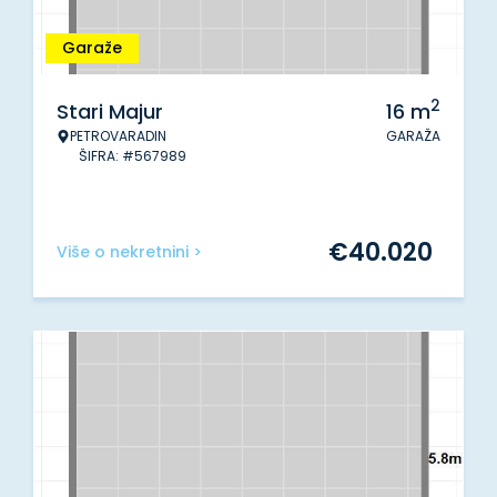
Garaže
2
Stari Majur
16
m
PETROVARADIN
GARAŽA
ŠIFRA: #567989
€
40.020
Više o nekretnini >