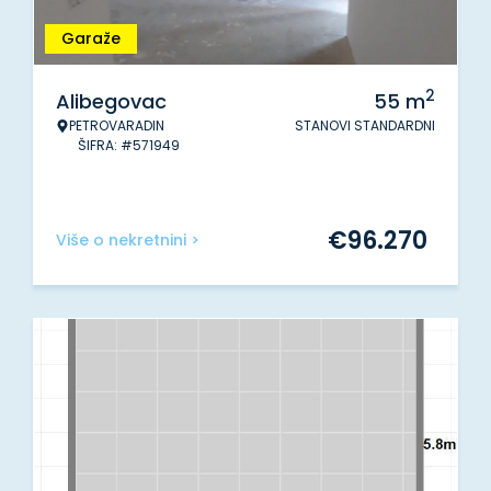
Garaže
2
Alibegovac
55
m
PETROVARADIN
STANOVI STANDARDNI
ŠIFRA: #571949
€
96.270
Više o nekretnini >