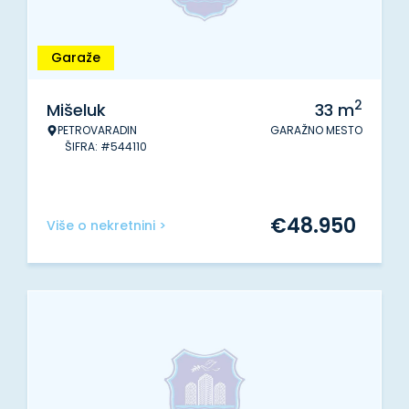
Garaže
2
Mišeluk
33
m
PETROVARADIN
GARAŽNO MESTO
ŠIFRA: #544110
€
48.950
Više o nekretnini >