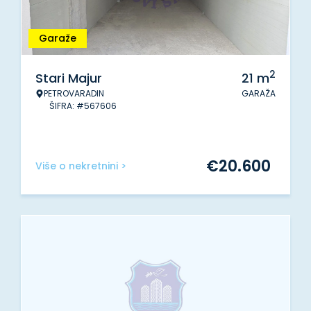
Garaže
2
Stari Majur
21
m
PETROVARADIN
GARAŽA
ŠIFRA: #567606
€
20.600
Više o nekretnini >