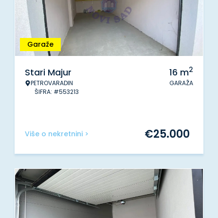
Garaže
2
Stari Majur
16
m
PETROVARADIN
GARAŽA
ŠIFRA: #553213
€
25.000
Više o nekretnini >