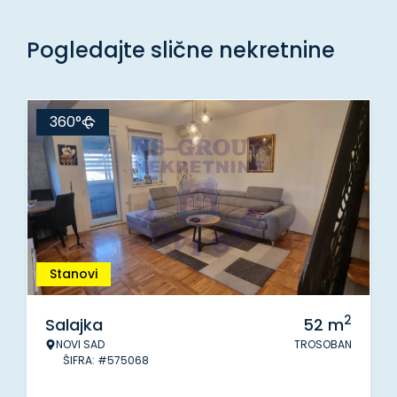
Pogledajte slične nekretnine
360°
Stanovi
2
Salajka
52
m
NOVI SAD
TROSOBAN
ŠIFRA: #575068