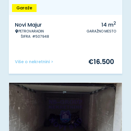
Garaže
2
Novi Majur
14
m
PETROVARADIN
GARAŽNO MESTO
ŠIFRA: #507948
€
16.500
Više o nekretnini >