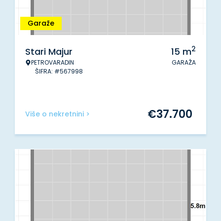
Garaže
2
Stari Majur
15
m
PETROVARADIN
GARAŽA
ŠIFRA: #567998
€
37.700
Više o nekretnini >