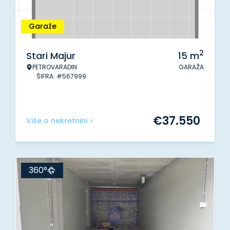
Garaže
2
Stari Majur
15
m
PETROVARADIN
GARAŽA
ŠIFRA: #567999
€
37.550
Više o nekretnini >
360°