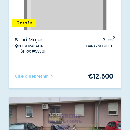
Garaže
2
Stari Majur
12
m
PETROVARADIN
GARAŽNO MESTO
ŠIFRA: #538011
€
12.500
Više o nekretnini >