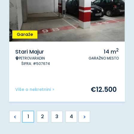
Garaže
2
Stari Majur
14
m
PETROVARADIN
GARAŽNO MESTO
ŠIFRA: #507674
€
12.500
Više o nekretnini >
<
>
1
2
3
4