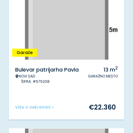
Garaže
2
Bulevar patrijarha Pavla
13
m
NOVI SAD
GARAŽNO MESTO
ŠIFRA: #575208
€
22.360
Više o nekretnini >