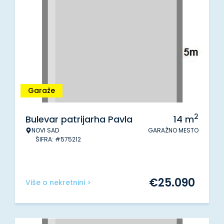
Garaže
2
Bulevar patrijarha Pavla
14
m
NOVI SAD
GARAŽNO MESTO
ŠIFRA: #575212
€
25.090
Više o nekretnini >