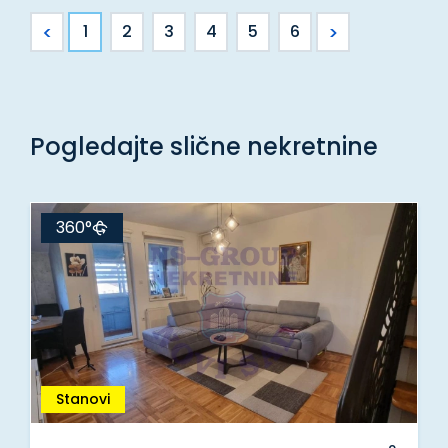
<
>
1
2
3
4
5
6
Pogledajte slične nekretnine
360°
Stanovi