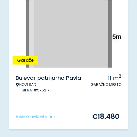
Garaže
2
Bulevar patrijarha Pavla
11
m
NOVI SAD
GARAŽNO MESTO
ŠIFRA: #575217
€
18.480
Više o nekretnini >