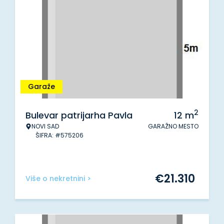
Garaže
2
Bulevar patrijarha Pavla
12
m
NOVI SAD
GARAŽNO MESTO
ŠIFRA: #575206
€
21.310
Više o nekretnini >