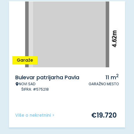
Garaže
2
Bulevar patrijarha Pavla
11
m
NOVI SAD
GARAŽNO MESTO
ŠIFRA: #575218
€
19.720
Više o nekretnini >