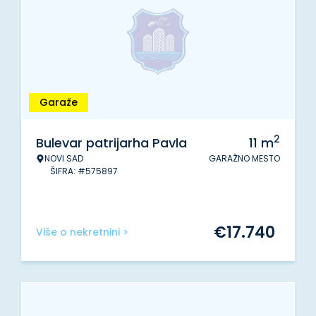
Garaže
2
Bulevar patrijarha Pavla
11
m
NOVI SAD
GARAŽNO MESTO
ŠIFRA: #575897
€
17.740
Više o nekretnini >