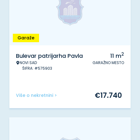
Garaže
2
Bulevar patrijarha Pavla
11
m
NOVI SAD
GARAŽNO MESTO
ŠIFRA: #575903
€
17.740
Više o nekretnini >