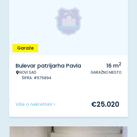
Garaže
2
Bulevar patrijarha Pavla
16
m
NOVI SAD
GARAŽNO MESTO
ŠIFRA: #575894
€
25.020
Više o nekretnini >