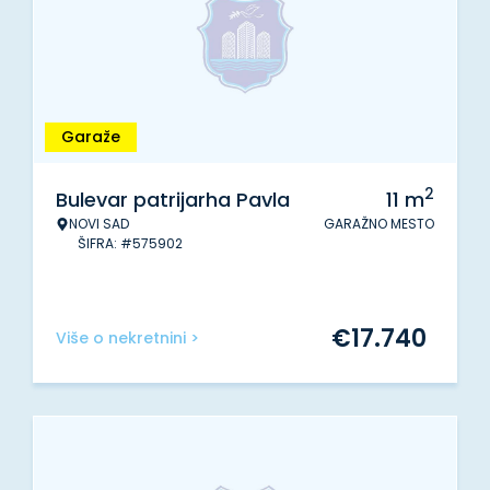
Garaže
2
Bulevar patrijarha Pavla
11
m
NOVI SAD
GARAŽNO MESTO
ŠIFRA: #575902
€
17.740
Više o nekretnini >