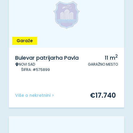
Garaže
2
Bulevar patrijarha Pavla
11
m
NOVI SAD
GARAŽNO MESTO
ŠIFRA: #575899
€
17.740
Više o nekretnini >