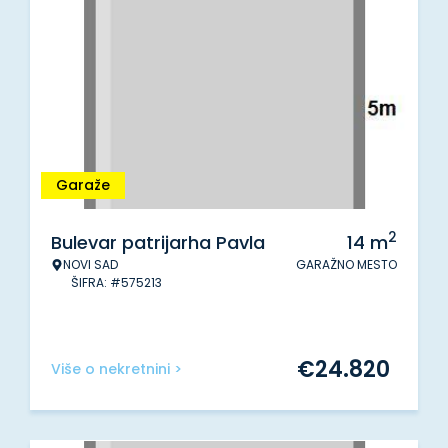
Garaže
2
Bulevar patrijarha Pavla
14
m
NOVI SAD
GARAŽNO MESTO
ŠIFRA: #575213
€
24.820
Više o nekretnini >