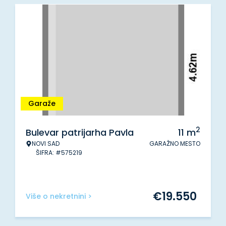
Garaže
2
Bulevar patrijarha Pavla
11
m
NOVI SAD
GARAŽNO MESTO
ŠIFRA: #575219
€
19.550
Više o nekretnini >