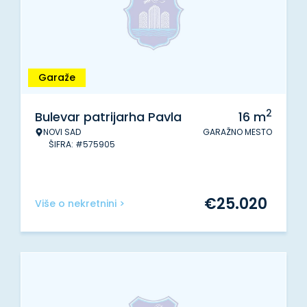
Garaže
2
Bulevar patrijarha Pavla
16
m
NOVI SAD
GARAŽNO MESTO
ŠIFRA: #575905
€
25.020
Više o nekretnini >