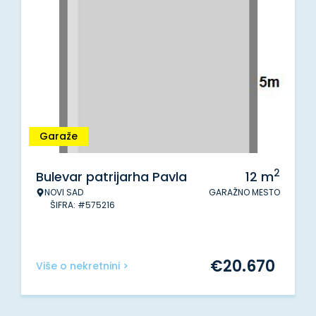
Garaže
2
Bulevar patrijarha Pavla
12
m
NOVI SAD
GARAŽNO MESTO
ŠIFRA: #575216
€
20.670
Više o nekretnini >