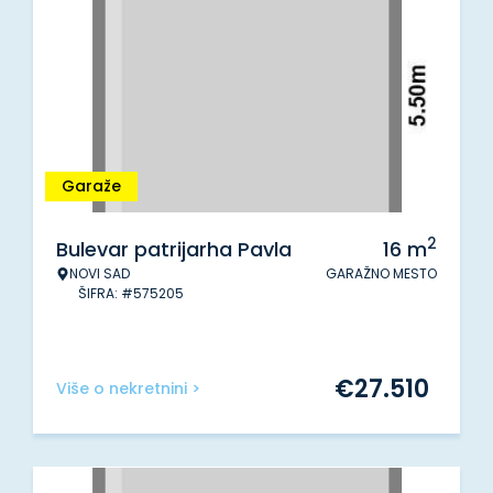
Garaže
2
Bulevar patrijarha Pavla
16
m
NOVI SAD
GARAŽNO MESTO
ŠIFRA: #575205
€
27.510
Više o nekretnini >