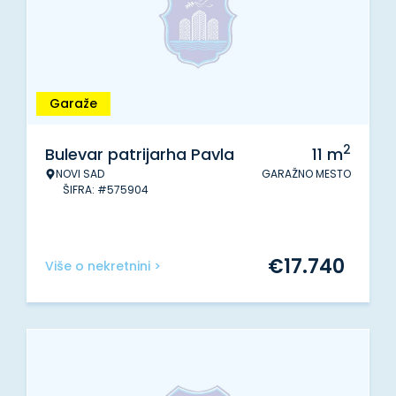
Garaže
2
Bulevar patrijarha Pavla
11
m
NOVI SAD
GARAŽNO MESTO
ŠIFRA: #575904
€
17.740
Više o nekretnini >