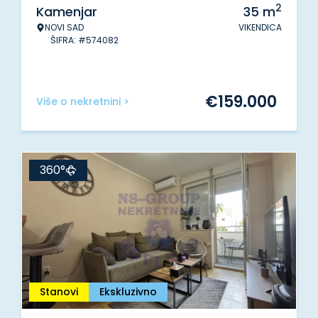
2
Kamenjar
35
m
NOVI SAD
VIKENDICA
ŠIFRA: #574082
€
159.000
Više o nekretnini >
360°
Stanovi
Ekskluzivno