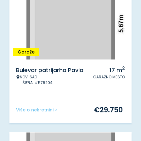
Garaže
2
Bulevar patrijarha Pavla
17
m
NOVI SAD
GARAŽNO MESTO
ŠIFRA: #575204
€
29.750
Više o nekretnini >