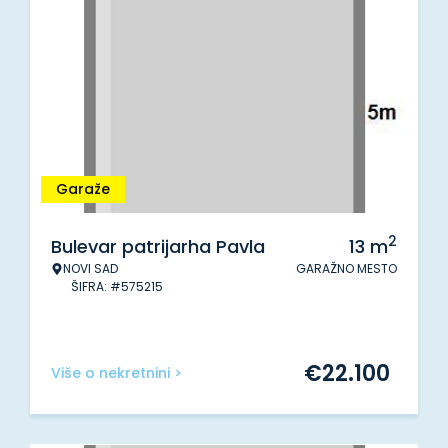
Garaže
2
Bulevar patrijarha Pavla
13
m
NOVI SAD
GARAŽNO MESTO
ŠIFRA: #575215
€
22.100
Više o nekretnini >