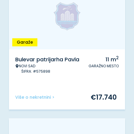
Garaže
2
Bulevar patrijarha Pavla
11
m
NOVI SAD
GARAŽNO MESTO
ŠIFRA: #575898
€
17.740
Više o nekretnini >