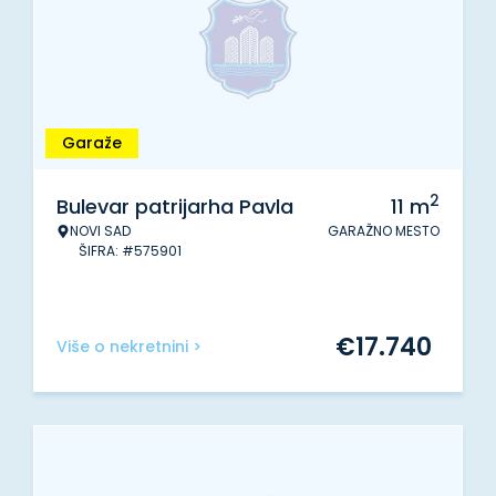
Garaže
2
Bulevar patrijarha Pavla
11
m
NOVI SAD
GARAŽNO MESTO
ŠIFRA: #575901
€
17.740
Više o nekretnini >