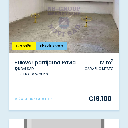
Garaže
Ekskluzivno
2
Bulevar patrijarha Pavla
12
m
NOVI SAD
GARAŽNO MESTO
ŠIFRA: #575058
€
19.100
Više o nekretnini >