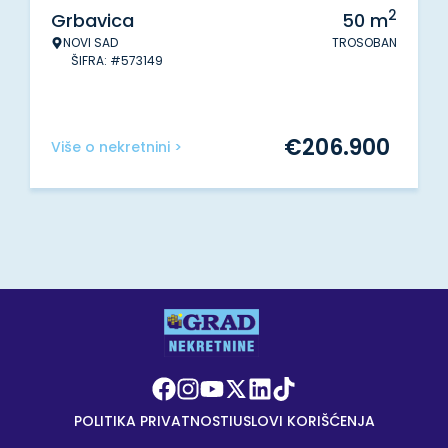
2
Grbavica
50
m
NOVI SAD
TROSOBAN
ŠIFRA: #573149
€
206.900
Više o nekretnini >
POLITIKA PRIVATNOSTI
USLOVI KORIŠĆENJA