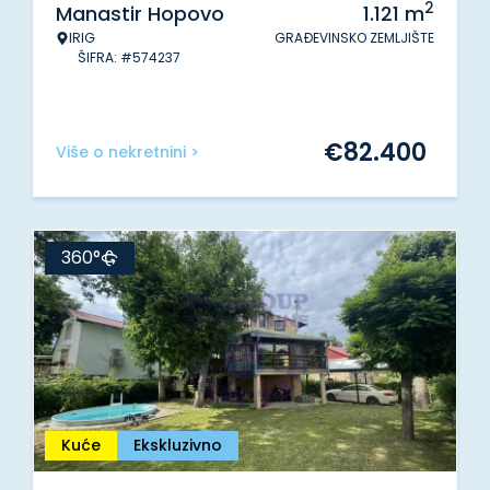
2
Manastir Hopovo
1.121
m
IRIG
GRAĐEVINSKO ZEMLJIŠTE
ŠIFRA: #574237
€
82.400
Više o nekretnini >
360°
Kuće
Ekskluzivno