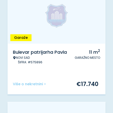
Garaže
2
Bulevar patrijarha Pavla
11
m
NOVI SAD
GARAŽNO MESTO
ŠIFRA: #575896
€
17.740
Više o nekretnini >