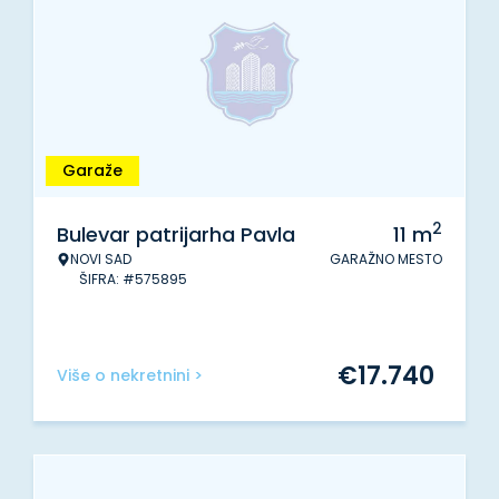
Garaže
2
Bulevar patrijarha Pavla
11
m
NOVI SAD
GARAŽNO MESTO
ŠIFRA: #575895
€
17.740
Više o nekretnini >