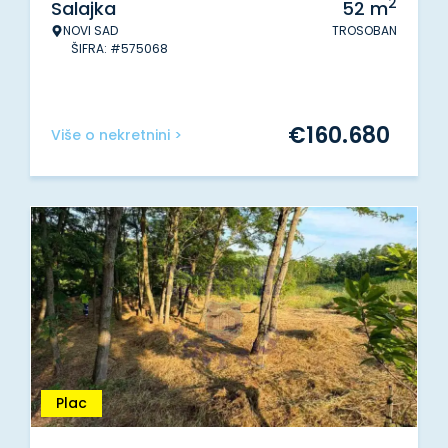
2
Salajka
52
m
NOVI SAD
TROSOBAN
ŠIFRA: #575068
€
160.680
Više o nekretnini >
Plac