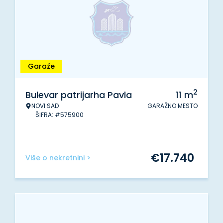
Garaže
2
Bulevar patrijarha Pavla
11
m
NOVI SAD
GARAŽNO MESTO
ŠIFRA: #575900
€
17.740
Više o nekretnini >