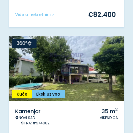
€
82.400
Više o nekretnini >
360°
Kuće
Ekskluzivno
2
Kamenjar
35
m
NOVI SAD
VIKENDICA
ŠIFRA: #574082