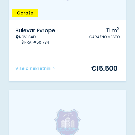
Garaže
2
Bulevar Evrope
11
m
NOVI SAD
GARAŽNO MESTO
ŠIFRA: #501734
€
15.500
Više o nekretnini >