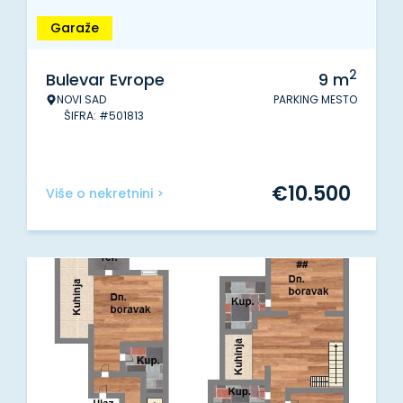
Garaže
2
Bulevar Evrope
9
m
NOVI SAD
PARKING MESTO
ŠIFRA: #501813
€
10.500
Više o nekretnini >