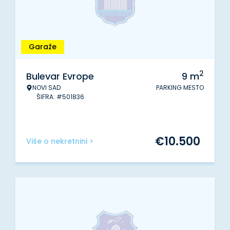
Garaže
2
Bulevar Evrope
9
m
NOVI SAD
PARKING MESTO
ŠIFRA: #501836
€
10.500
Više o nekretnini >