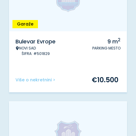
Garaže
2
Bulevar Evrope
9
m
NOVI SAD
PARKING MESTO
ŠIFRA: #501829
€
10.500
Više o nekretnini >