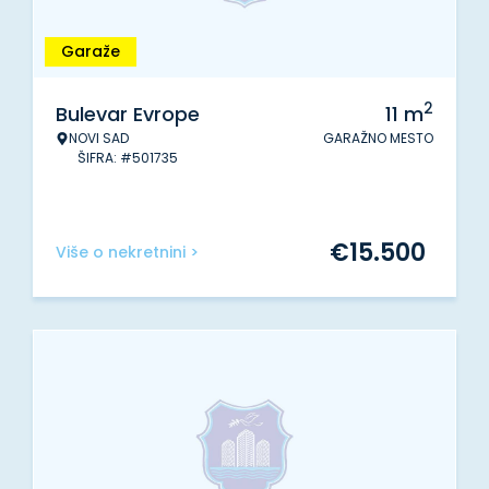
Garaže
2
Bulevar Evrope
11
m
NOVI SAD
GARAŽNO MESTO
ŠIFRA: #501735
€
15.500
Više o nekretnini >