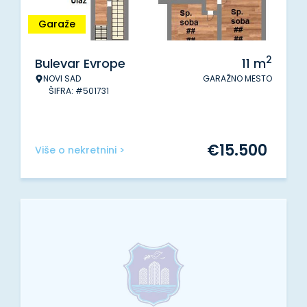
Garaže
2
Bulevar Evrope
11
m
NOVI SAD
GARAŽNO MESTO
ŠIFRA: #501731
€
15.500
Više o nekretnini >