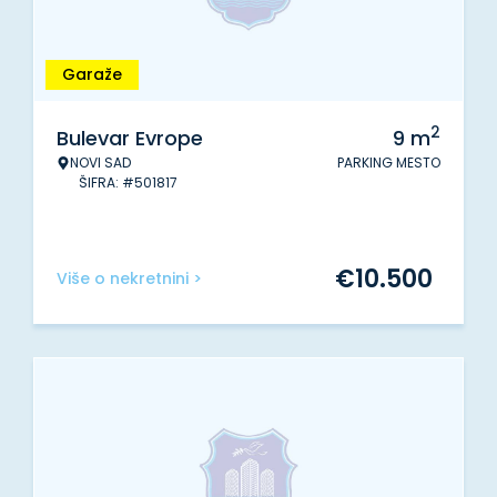
Garaže
2
Bulevar Evrope
9
m
NOVI SAD
PARKING MESTO
ŠIFRA: #501817
€
10.500
Više o nekretnini >