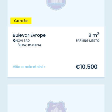
Garaže
2
Bulevar Evrope
9
m
NOVI SAD
PARKING MESTO
ŠIFRA: #501834
€
10.500
Više o nekretnini >