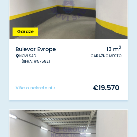
Garaže
2
Bulevar Evrope
13
m
NOVI SAD
GARAŽNO MESTO
ŠIFRA: #575821
€
19.570
Više o nekretnini >