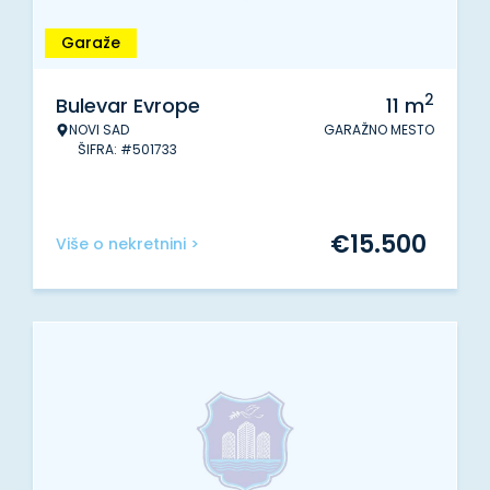
Garaže
2
Bulevar Evrope
11
m
NOVI SAD
GARAŽNO MESTO
ŠIFRA: #501733
€
15.500
Više o nekretnini >