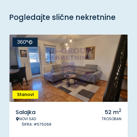
Pogledajte slične nekretnine
360°
Stanovi
2
Salajka
52
m
NOVI SAD
TROSOBAN
ŠIFRA: #575068