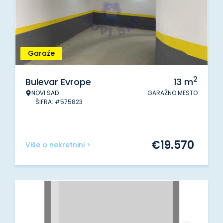
Garaže
2
Bulevar Evrope
13
m
NOVI SAD
GARAŽNO MESTO
ŠIFRA: #575823
€
19.570
Više o nekretnini >