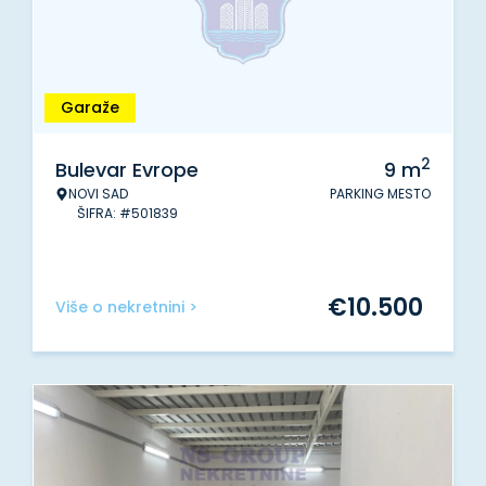
Garaže
2
Bulevar Evrope
9
m
NOVI SAD
PARKING MESTO
ŠIFRA: #501839
€
10.500
Više o nekretnini >