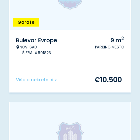
Garaže
2
Bulevar Evrope
9
m
NOVI SAD
PARKING MESTO
ŠIFRA: #501823
€
10.500
Više o nekretnini >