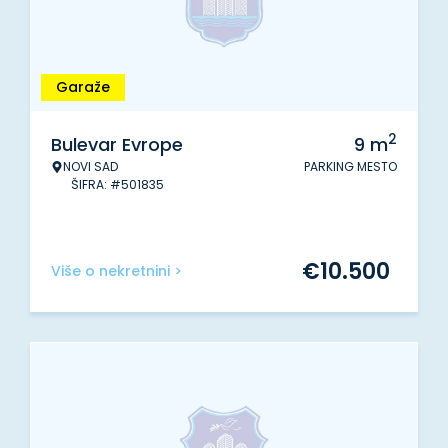
Garaže
2
Bulevar Evrope
9
m
NOVI SAD
PARKING MESTO
ŠIFRA: #501835
€
10.500
Više o nekretnini >