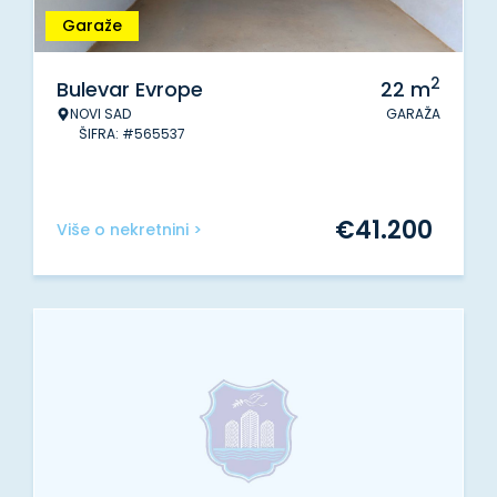
Garaže
2
Bulevar Evrope
22
m
NOVI SAD
GARAŽA
ŠIFRA: #565537
€
41.200
Više o nekretnini >