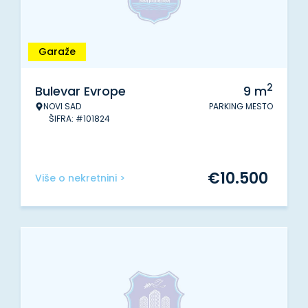
Garaže
2
Bulevar Evrope
9
m
NOVI SAD
PARKING MESTO
ŠIFRA: #101824
€
10.500
Više o nekretnini >