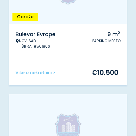
Garaže
2
Bulevar Evrope
9
m
NOVI SAD
PARKING MESTO
ŠIFRA: #501806
€
10.500
Više o nekretnini >