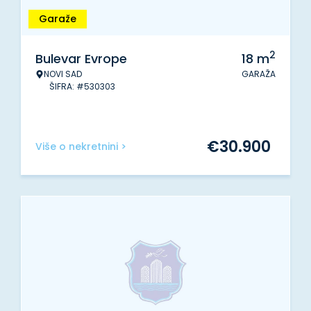
Garaže
2
Bulevar Evrope
18
m
NOVI SAD
GARAŽA
ŠIFRA: #530303
€
30.900
Više o nekretnini >