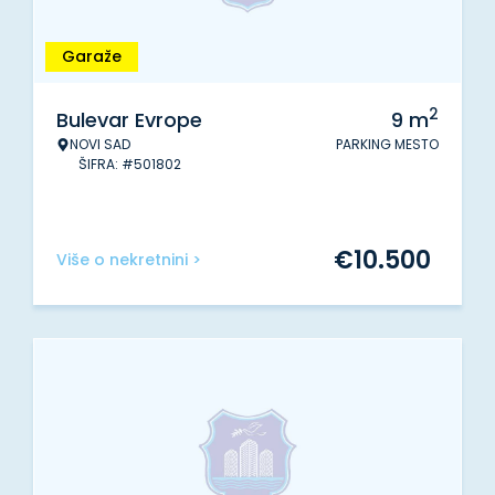
Garaže
2
Bulevar Evrope
9
m
NOVI SAD
PARKING MESTO
ŠIFRA: #501802
€
10.500
Više o nekretnini >