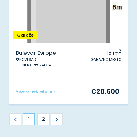
Garaže
2
Bulevar Evrope
15
m
NOVI SAD
GARAŽNO MESTO
ŠIFRA: #574034
€
20.600
Više o nekretnini >
<
>
1
2