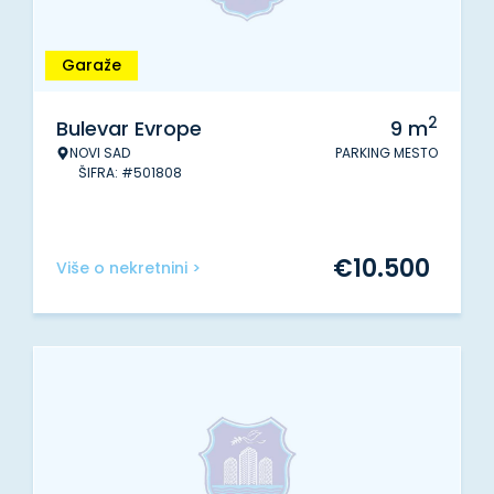
Garaže
2
Bulevar Evrope
9
m
NOVI SAD
PARKING MESTO
ŠIFRA: #501808
€
10.500
Više o nekretnini >