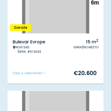
Garaže
2
Bulevar Evrope
15
m
NOVI SAD
GARAŽNO MESTO
ŠIFRA: #574033
€
20.600
Više o nekretnini >