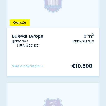
Garaže
2
Bulevar Evrope
9
m
NOVI SAD
PARKING MESTO
ŠIFRA: #501837
€
10.500
Više o nekretnini >