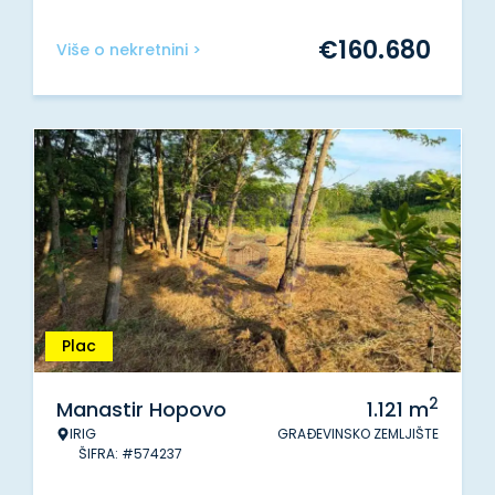
€
160.680
Više o nekretnini >
Plac
2
Manastir Hopovo
1.121
m
IRIG
GRAĐEVINSKO ZEMLJIŠTE
ŠIFRA: #574237