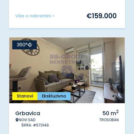
€
159.000
Više o nekretnini >
360°
Stanovi
Ekskluzivno
2
Grbavica
50
m
NOVI SAD
TROSOBAN
ŠIFRA: #573149