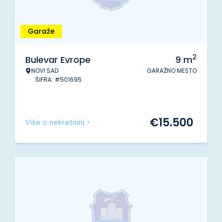
Garaže
2
Bulevar Evrope
9
m
NOVI SAD
GARAŽNO MESTO
ŠIFRA: #501695
€
15.500
Više o nekretnini >