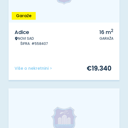
Garaže
2
Adice
16
m
NOVI SAD
GARAŽA
ŠIFRA: #558407
€
19.340
Više o nekretnini >