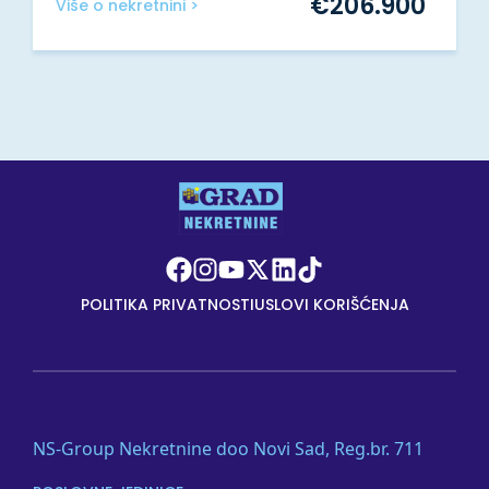
€
206.900
Više o nekretnini >
POLITIKA PRIVATNOSTI
USLOVI KORIŠĆENJA
NS-Group Nekretnine doo Novi Sad, Reg.br. 711