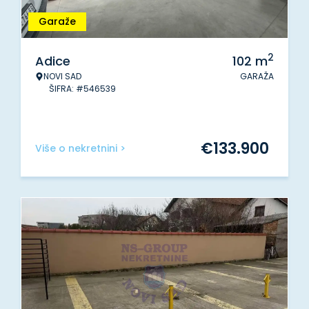
Garaže
2
Adice
102
m
NOVI SAD
GARAŽA
ŠIFRA: #546539
€
133.900
Više o nekretnini >