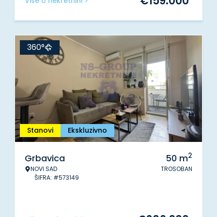
€
159.000
Više o nekretnini >
360°
Stanovi
Ekskluzivno
2
Grbavica
50
m
NOVI SAD
TROSOBAN
ŠIFRA: #573149