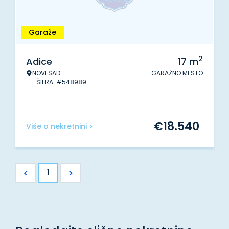
Garaže
2
Adice
17
m
NOVI SAD
GARAŽNO MESTO
ŠIFRA: #548989
€
18.540
Više o nekretnini >
<
>
1