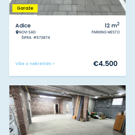
Garaže
2
Adice
12
m
NOVI SAD
PARKING MESTO
ŠIFRA: #573874
€
4.500
Više o nekretnini >