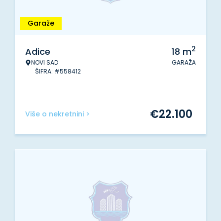
Garaže
2
Adice
18
m
NOVI SAD
GARAŽA
ŠIFRA: #558412
€
22.100
Više o nekretnini >