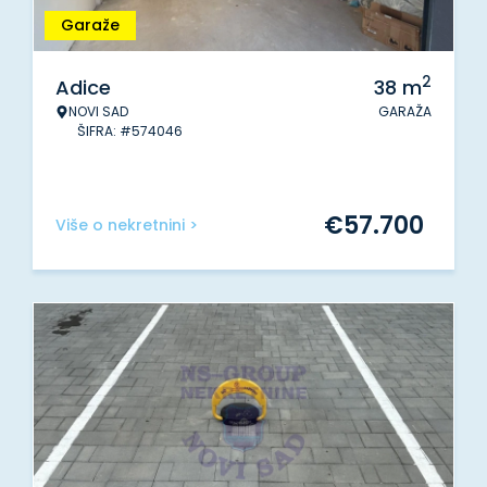
Garaže
2
Adice
38
m
NOVI SAD
GARAŽA
ŠIFRA: #574046
€
57.700
Više o nekretnini >