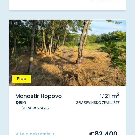
Plac
2
Manastir Hopovo
1.121
m
IRIG
GRAĐEVINSKO ZEMLJIŠTE
ŠIFRA: #574237
€
82.400
Više o nekretnini >