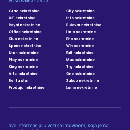
POSLOVNE JEDINICE
Grad nekretnine
City nekretnine
021 nekretnine
Info nekretnine
Royal nekretnine
Bulevar nekretnine
Office nekretnine
Halo nekretnine
Klub nekretnine
Eho nekretnine
Spens nekretnine
Win nekretnine
Stan nekretnine
Exit nekretnine
Play nekretnine
Max nekretnine
King nekretnine
Trg nekretnine
Arts nekretnine
One nekretnine
Renta stan
Zakup nekretnine
Prodaja nekretnine
Lumo nekretnine
Sve informacije u vezi sa imovinom, koja je na