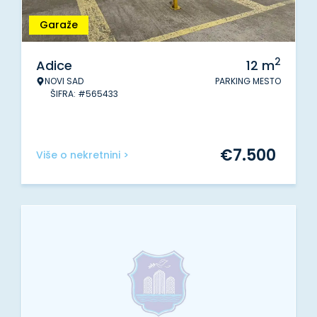
Garaže
2
Adice
12
m
NOVI SAD
PARKING MESTO
ŠIFRA: #565433
€
7.500
Više o nekretnini >