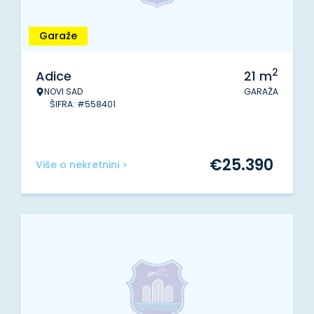
Garaže
2
Adice
21
m
NOVI SAD
GARAŽA
ŠIFRA: #558401
€
25.390
Više o nekretnini >