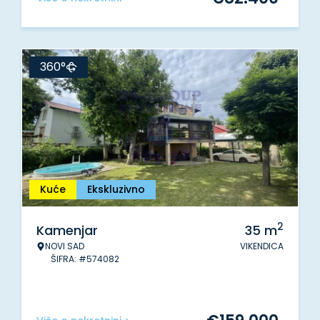
360°
Kuće
Ekskluzivno
2
Kamenjar
35
m
NOVI SAD
VIKENDICA
ŠIFRA: #574082