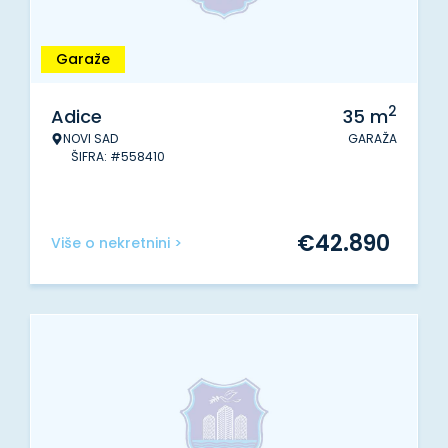
Garaže
2
Adice
35
m
NOVI SAD
GARAŽA
ŠIFRA: #558410
€
42.890
Više o nekretnini >