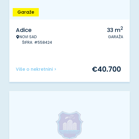
Garaže
2
Adice
33
m
NOVI SAD
GARAŽA
ŠIFRA: #558424
€
40.700
Više o nekretnini >