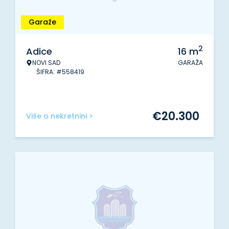
Garaže
2
Adice
16
m
NOVI SAD
GARAŽA
ŠIFRA: #558419
€
20.300
Više o nekretnini >