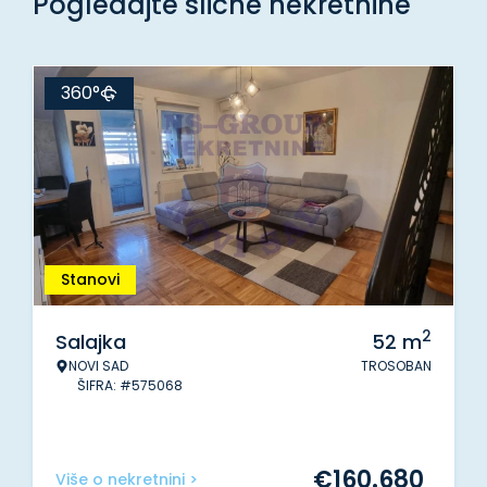
Pogledajte slične nekretnine
360°
Stanovi
2
Salajka
52
m
NOVI SAD
TROSOBAN
ŠIFRA: #575068
€
160.680
Više o nekretnini >