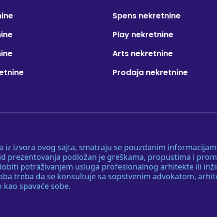
nine
Spens nekretnine
nine
Play nekretnine
nine
Arts nekretnine
etnine
Prodaja nekretnine
 a iz izvora ovog sajta, smatraju se pouzdanim informacijama
v vid prezentovanja podložan je greškama, propustima i pro
obiti potraživanjem usluga profesionalnog arhitekte ili inž
soba treba da se konsultuje sa sopstvenim advokatom, arhi
o kao spavaće sobe.