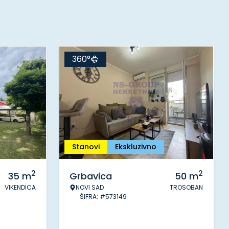
360°
Stanovi
Ekskluzivno
2
2
35
m
Grbavica
50
m
VIKENDICA
NOVI SAD
TROSOBAN
ŠIFRA: #573149