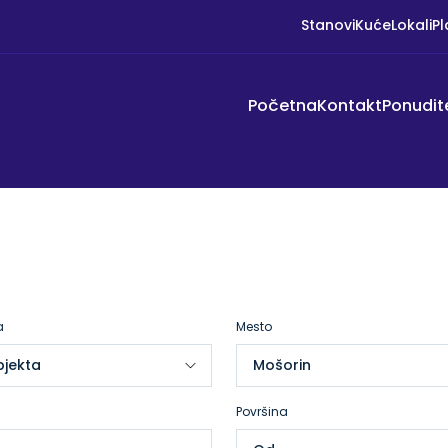
Stanovi
Kuće
Lokali
Pl
Početna
Kontakt
Ponudit
a
Mesto
Površina