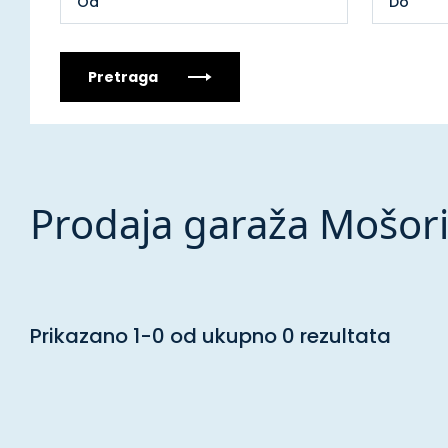
Pretraga
Prodaja garaža Mošor
Prikazano 1-0 od ukupno 0 rezultata