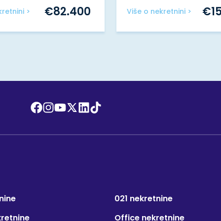
€
82.400
€
1
retnini >
Više o nekretnini >
nine
021 nekretnine
kretnine
Office nekretnine