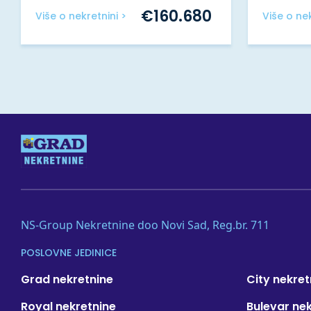
€
160.680
Više o nekretnini >
Više o nek
NS-Group Nekretnine doo Novi Sad, Reg.br. 711
POSLOVNE JEDINICE
Grad nekretnine
City nekret
Royal nekretnine
Bulevar ne