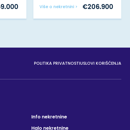
59.000
€
206.900
Više o nekretnini >
POLITIKA PRIVATNOSTI
USLOVI KORIŠĆENJA
Info nekretnine
Halo nekretnine