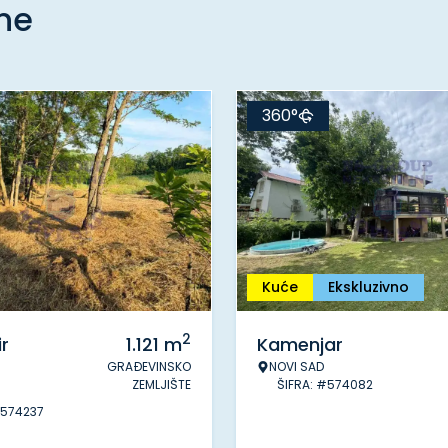
ine
360°
Kuće
Ekskluzivno
2
r
1.121
m
Kamenjar
GRAĐEVINSKO
NOVI SAD
ZEMLJIŠTE
ŠIFRA: #574082
#574237