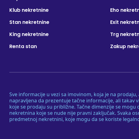
Klub nekretnine
Eho nekret
Stan nekretnine
Exit nekret
King nekretnine
Trg nekret
Renta stan
Zakup nekr
Sve informacije u vezi sa imovinom, koja je na prodaju,
napravljena da prezentuje tačne informacije, ali taka
koje se prodaju su približne. Tačne dimenzije se mogu d
nekretnina koje se nude nije pravni zaključak. Svaka o
predmetnoj nekretnini, koje mogu da se koriste legaln