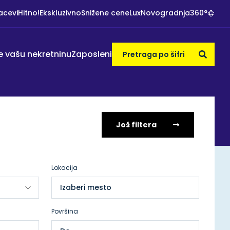
acevi
Hitno!
Ekskluzivno
Snižene cene
Lux
Novogradnja
360°
e vašu nekretninu
Zaposleni
Još filtera
Lokacija
Izaberi mesto
Površina