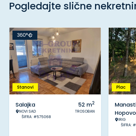
Pogledajte slične nekretn
360°
Stanovi
Plac
2
Salajka
52
m
Manasti
NOVI SAD
TROSOBAN
Hopovo
ŠIFRA: #575068
IRIG
ŠIFRA: 