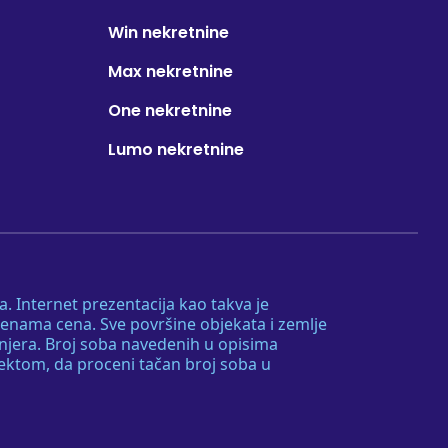
Win nekretnine
Max nekretnine
One nekretnine
Lumo nekretnine
. Internet prezentacija kao takva je
menama cena. Sve površine objekata i zemlje
injera. Broj soba navedenih u opisima
tektom, da proceni tačan broj soba u