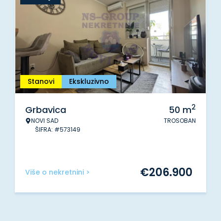
Stanovi
Ekskluzivno
2
Grbavica
50
m
NOVI SAD
TROSOBAN
ŠIFRA: #573149
€
206.900
Više o nekretnini >