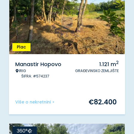
Plac
2
Manastir Hopovo
1.121
m
IRIG
GRAĐEVINSKO ZEMLJIŠTE
ŠIFRA: #574237
€
82.400
Više o nekretnini >
360°