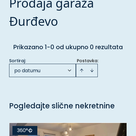
Prodaja garaža
Đurđevo
Prikazano 1-0 od ukupno 0 rezultata
Sortiraj
:
Postavka:
po datumu
Pogledajte slične nekretnine
360°