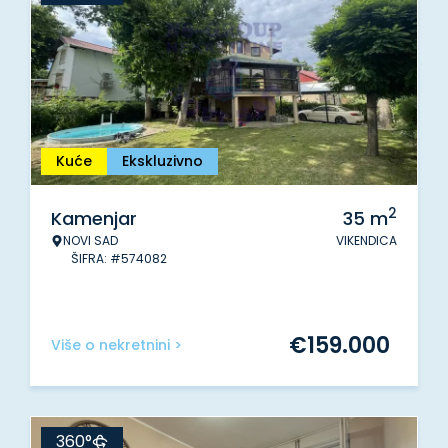
Kuće
Ekskluzivno
2
Kamenjar
35
m
NOVI SAD
VIKENDICA
ŠIFRA: #574082
€
159.000
Više o nekretnini >
360°