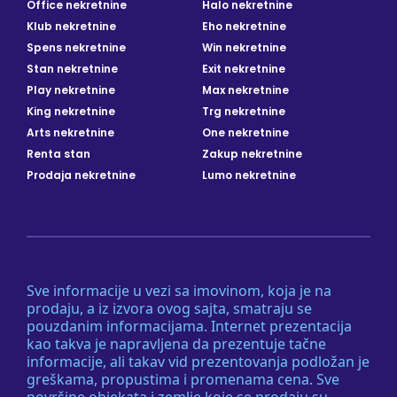
Office nekretnine
Halo nekretnine
Klub nekretnine
Eho nekretnine
Spens nekretnine
Win nekretnine
Stan nekretnine
Exit nekretnine
Play nekretnine
Max nekretnine
King nekretnine
Trg nekretnine
Arts nekretnine
One nekretnine
Renta stan
Zakup nekretnine
Prodaja nekretnine
Lumo nekretnine
Sve informacije u vezi sa imovinom, koja je na
prodaju, a iz izvora ovog sajta, smatraju se
pouzdanim informacijama. Internet prezentacija
kao takva je napravljena da prezentuje tačne
informacije, ali takav vid prezentovanja podložan je
greškama, propustima i promenama cena. Sve