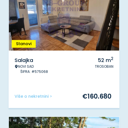
Stanovi
2
Salajka
52
m
NOVI SAD
TROSOBAN
ŠIFRA: #575068
€
160.680
Više o nekretnini >