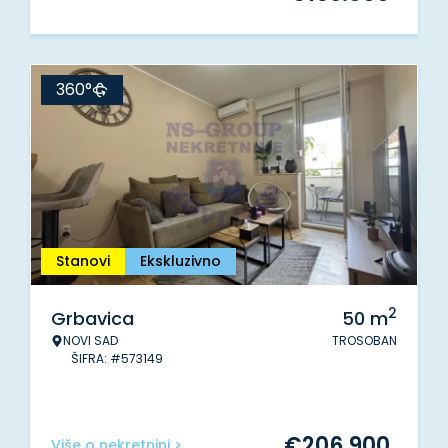
360°
Stanovi
Ekskluzivno
2
Grbavica
50
m
NOVI SAD
TROSOBAN
ŠIFRA: #573149
€
206.900
Više o nekretnini >