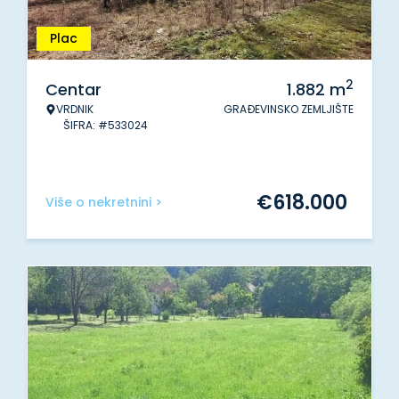
Plac
2
Centar
1.882
m
VRDNIK
GRAĐEVINSKO ZEMLJIŠTE
ŠIFRA: #533024
€
618.000
Više o nekretnini >