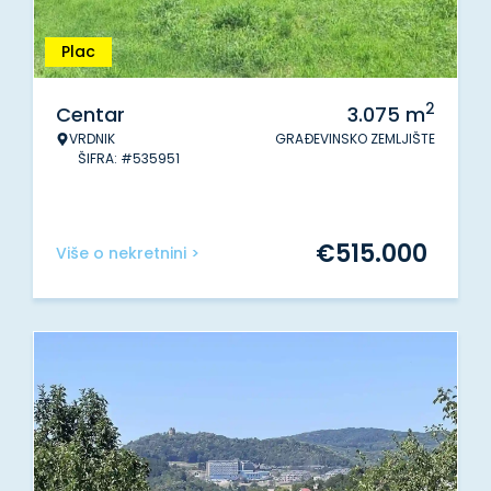
Plac
2
Centar
3.075
m
VRDNIK
GRAĐEVINSKO ZEMLJIŠTE
ŠIFRA: #535951
€
515.000
Više o nekretnini >