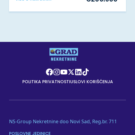
POLITIKA PRIVATNOSTI
USLOVI KORIŠĆENJA
NS-Group Nekretnine doo Novi Sad, Reg.br. 711
POSLOVNE JEDINICE