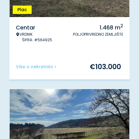
Plac
2
Centar
1.468
m
VRDNIK
POLJOPRIVREDNO ZEMLJIŠTE
ŠIFRA: #564925
€
103.000
Više o nekretnini >