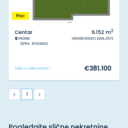
Plac
2
Centar
6.152
m
VRDNIK
GRAĐEVINSKO ZEMLJIŠTE
ŠIFRA: #509842
€
381.100
Više o nekretnini >
<
>
1
Pogledajte slične nekretnine