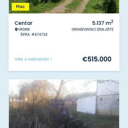
Plac
2
Centar
5.137
m
VRDNIK
GRAĐEVINSKO ZEMLJIŠTE
ŠIFRA: #474724
€
515.000
Više o nekretnini >