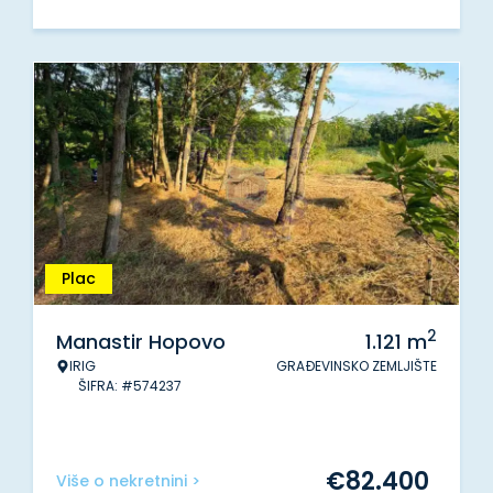
Plac
2
Manastir Hopovo
1.121
m
IRIG
GRAĐEVINSKO ZEMLJIŠTE
ŠIFRA: #574237
€
82.400
Više o nekretnini >