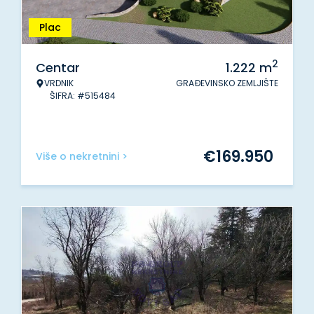
Plac
2
Centar
1.222
m
VRDNIK
GRAĐEVINSKO ZEMLJIŠTE
ŠIFRA: #515484
€
169.950
Više o nekretnini >