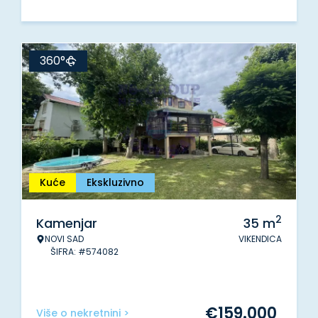
360°
Kuće
Ekskluzivno
2
Kamenjar
35
m
NOVI SAD
VIKENDICA
ŠIFRA: #574082
€
159.000
Više o nekretnini >