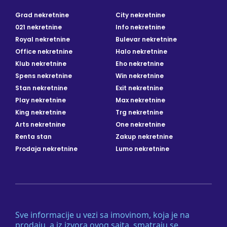
Grad nekretnine
City nekretnine
021 nekretnine
Info nekretnine
Royal nekretnine
Bulevar nekretnine
Office nekretnine
Halo nekretnine
Klub nekretnine
Eho nekretnine
Spens nekretnine
Win nekretnine
Stan nekretnine
Exit nekretnine
Play nekretnine
Max nekretnine
King nekretnine
Trg nekretnine
Arts nekretnine
One nekretnine
Renta stan
Zakup nekretnine
Prodaja nekretnine
Lumo nekretnine
Sve informacije u vezi sa imovinom, koja je na
prodaju, a iz izvora ovog sajta, smatraju se