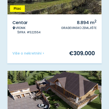
Plac
2
Centar
8.894
m
VRDNIK
GRAĐEVINSKO ZEMLJIŠTE
ŠIFRA: #522554
€
309.000
Više o nekretnini >