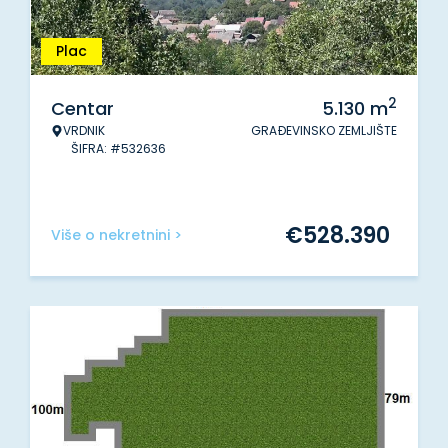
Plac
2
Centar
5.130
m
VRDNIK
GRAĐEVINSKO ZEMLJIŠTE
ŠIFRA: #532636
€
528.390
Više o nekretnini >