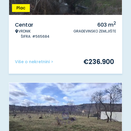
Plac
2
Centar
603
m
VRDNIK
GRAĐEVINSKO ZEMLJIŠTE
ŠIFRA: #565684
€
236.900
Više o nekretnini >