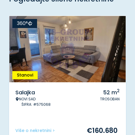
360°
Stanovi
2
Salajka
52
m
NOVI SAD
TROSOBAN
ŠIFRA: #575068
€
160.680
Više o nekretnini >