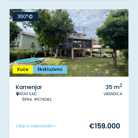
360°
Kuće
Ekskluzivno
2
Kamenjar
35
m
NOVI SAD
VIKENDICA
ŠIFRA: #574082
€
159.000
Više o nekretnini >