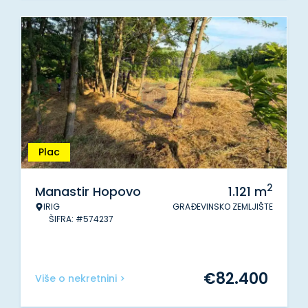
Plac
2
Manastir Hopovo
1.121
m
IRIG
GRAĐEVINSKO ZEMLJIŠTE
ŠIFRA: #574237
€
82.400
Više o nekretnini >