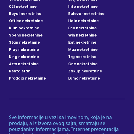
021 nekretnine
Info nekretnine
Royal nekretnine
Bulevar nekretnine
Office nekretnine
Halo nekretnine
Klub nekretnine
Eho nekretnine
Spens nekretnine
Win nekretnine
Stan nekretnine
Exit nekretnine
Play nekretnine
Max nekretnine
King nekretnine
Trg nekretnine
Arts nekretnine
One nekretnine
Renta stan
Zakup nekretnine
Prodaja nekretnine
Lumo nekretnine
Sve informacije u vezi sa imovinom, koja je na
prodaju, a iz izvora ovog sajta, smatraju se
pouzdanim informacijama. Internet prezentacija