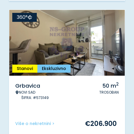
360°
Stanovi
Ekskluzivno
2
Grbavica
50
m
NOVI SAD
TROSOBAN
ŠIFRA: #573149
€
206.900
Više o nekretnini >