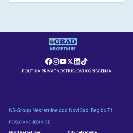
POLITIKA PRIVATNOSTI
USLOVI KORIŠĆENJA
NS-Group Nekretnine doo Novi Sad, Reg.br. 711
POSLOVNE JEDINICE
Grad nekretnine
City nekretnine