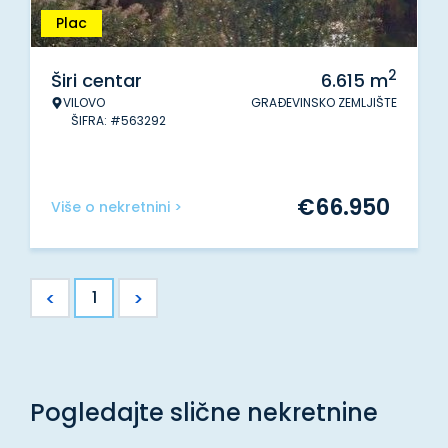
Plac
2
Širi centar
6.615
m
VILOVO
GRAĐEVINSKO ZEMLJIŠTE
ŠIFRA: #563292
€
66.950
Više o nekretnini >
<
>
1
Pogledajte slične nekretnine