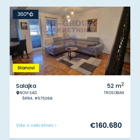
360°
Stanovi
2
Salajka
52
m
NOVI SAD
TROSOBAN
ŠIFRA: #575068
€
160.680
Više o nekretnini >