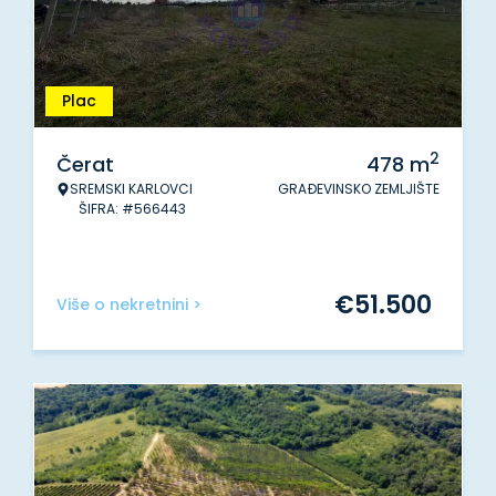
Plac
2
Čerat
478
m
SREMSKI KARLOVCI
GRAĐEVINSKO ZEMLJIŠTE
ŠIFRA: #566443
€
51.500
Više o nekretnini >