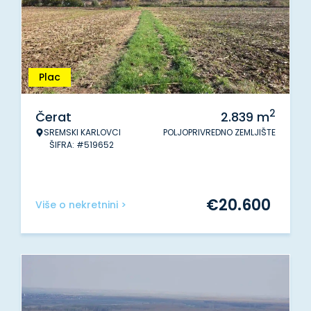
Plac
2
Čerat
2.839
m
SREMSKI KARLOVCI
POLJOPRIVREDNO ZEMLJIŠTE
ŠIFRA: #519652
€
20.600
Više o nekretnini >