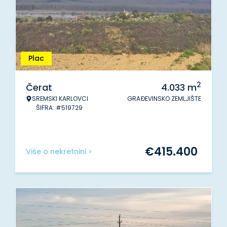
Plac
2
Čerat
4.033
m
SREMSKI KARLOVCI
GRAĐEVINSKO ZEMLJIŠTE
ŠIFRA: #519729
€
415.400
Više o nekretnini >