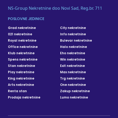
NS-Group Nekretnine doo Novi Sad, Reg.br. 711
POSLOVNE JEDINICE
Grad nekretnine
City nekretnine
021 nekretnine
Info nekretnine
Royal nekretnine
Bulevar nekretnine
Office nekretnine
Halo nekretnine
Klub nekretnine
Eho nekretnine
Spens nekretnine
Win nekretnine
Stan nekretnine
Exit nekretnine
Play nekretnine
Max nekretnine
King nekretnine
Trg nekretnine
Arts nekretnine
One nekretnine
Renta stan
Zakup nekretnine
Prodaja nekretnine
Lumo nekretnine