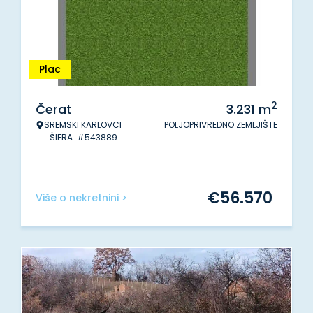
Plac
2
Čerat
3.231
m
SREMSKI KARLOVCI
POLJOPRIVREDNO ZEMLJIŠTE
ŠIFRA: #543889
€
56.570
Više o nekretnini >