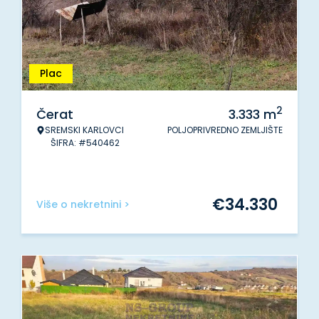
Plac
2
Čerat
3.333
m
SREMSKI KARLOVCI
POLJOPRIVREDNO ZEMLJIŠTE
ŠIFRA: #540462
€
34.330
Više o nekretnini >