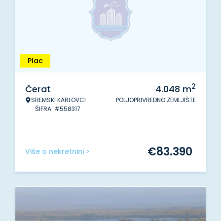
Plac
2
Čerat
4.048
m
SREMSKI KARLOVCI
POLJOPRIVREDNO ZEMLJIŠTE
ŠIFRA: #558317
€
83.390
Više o nekretnini >