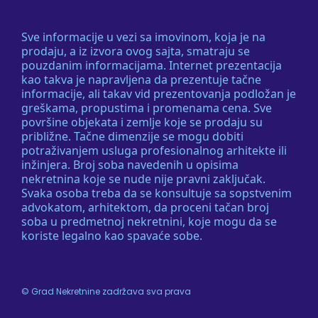
Sve informacije u vezi sa imovinom, koja je na
prodaju, a iz izvora ovog sajta, smatraju se
pouzdanim informacijama. Internet prezentacija
kao takva je napravljena da prezentuje tačne
informacije, ali takav vid prezentovanja podložan je
greškama, propustima i promenama cena. Sve
površine objekata i zemlje koje se prodaju su
približne. Tačne dimenzije se mogu dobiti
potraživanjem usluga profesionalnog arhitekte ili
inžinjera. Broj soba navedenih u opisima
nekretnina koje se nude nije pravni zaključak.
Svaka osoba treba da se konsultuje sa sopstvenim
advokatom, arhitektom, da proceni tačan broj
soba u predmetnoj nekretnini, koje mogu da se
koriste legalno kao spavaće sobe.
©
Grad Nekretnine
zadržava sva prava