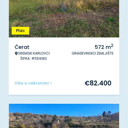
Plac
2
Čerat
572
m
SREMSKI KARLOVCI
GRAĐEVINSKO ZEMLJIŠTE
ŠIFRA: #559182
€
82.400
Više o nekretnini >