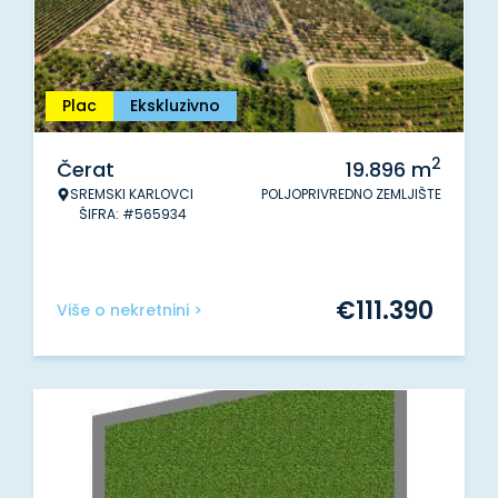
Plac
Ekskluzivno
2
Čerat
19.896
m
SREMSKI KARLOVCI
POLJOPRIVREDNO ZEMLJIŠTE
ŠIFRA: #565934
€
111.390
Više o nekretnini >