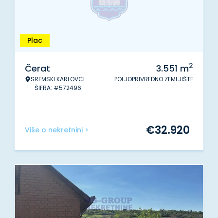
Plac
2
Čerat
3.551
m
SREMSKI KARLOVCI
POLJOPRIVREDNO ZEMLJIŠTE
ŠIFRA: #572496
€
32.920
Više o nekretnini >