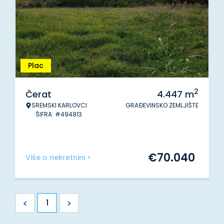
Plac
2
Čerat
4.447
m
SREMSKI KARLOVCI
GRAĐEVINSKO ZEMLJIŠTE
ŠIFRA: #494813
€
70.040
Više o nekretnini >
<
>
1