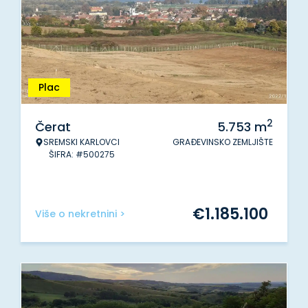
Plac
2
Čerat
5.753
m
SREMSKI KARLOVCI
GRAĐEVINSKO ZEMLJIŠTE
ŠIFRA: #500275
€
1.185.100
Više o nekretnini >