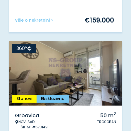
€
159.000
Više o nekretnini >
360°
Stanovi
Ekskluzivno
2
Grbavica
50
m
NOVI SAD
TROSOBAN
ŠIFRA: #573149