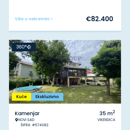
€
82.400
Više o nekretnini >
360°
Kuće
Ekskluzivno
2
Kamenjar
35
m
NOVI SAD
VIKENDICA
ŠIFRA: #574082