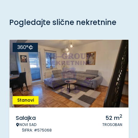
Pogledajte slične nekretnine
360°
Stanovi
2
Salajka
52
m
NOVI SAD
TROSOBAN
ŠIFRA: #575068