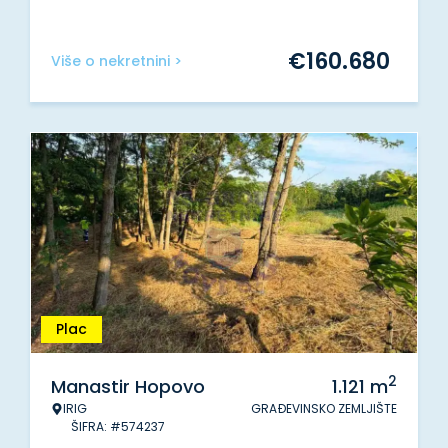
€
160.680
Više o nekretnini >
Plac
2
Manastir Hopovo
1.121
m
IRIG
GRAĐEVINSKO ZEMLJIŠTE
ŠIFRA: #574237