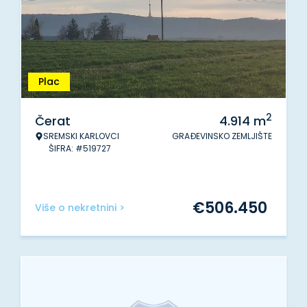
Plac
2
Čerat
4.914
m
SREMSKI KARLOVCI
GRAĐEVINSKO ZEMLJIŠTE
ŠIFRA: #519727
€
506.450
Više o nekretnini >