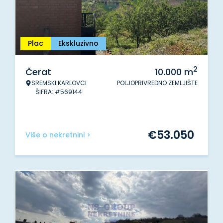
Plac
Ekskluzivno
2
Čerat
10.000
m
SREMSKI KARLOVCI
POLJOPRIVREDNO ZEMLJIŠTE
ŠIFRA: #569144
€
53.050
Više o nekretnini >