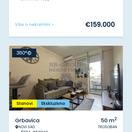
€
159.000
Više o nekretnini >
360°
Stanovi
Ekskluzivno
2
Grbavica
50
m
NOVI SAD
TROSOBAN