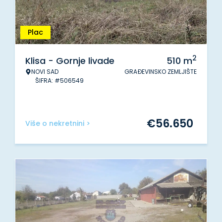
Plac
2
Klisa - Gornje livade
510
m
NOVI SAD
GRAĐEVINSKO ZEMLJIŠTE
ŠIFRA: #506549
€
56.650
Više o nekretnini >