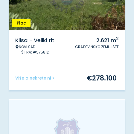
Plac
2
Klisa - Veliki rit
2.621
m
NOVI SAD
GRAĐEVINSKO ZEMLJIŠTE
ŠIFRA: #575812
€
278.100
Više o nekretnini >