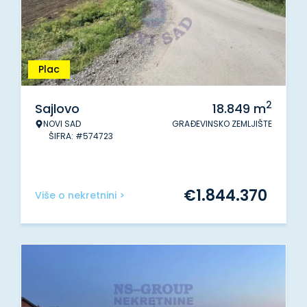
Plac
2
Sajlovo
18.849
m
NOVI SAD
GRAĐEVINSKO ZEMLJIŠTE
ŠIFRA: #574723
€
1.844.370
Više o nekretnini >