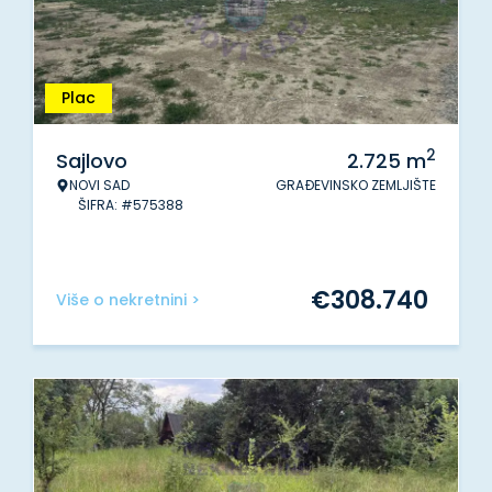
Plac
2
Sajlovo
2.725
m
NOVI SAD
GRAĐEVINSKO ZEMLJIŠTE
ŠIFRA: #575388
€
308.740
Više o nekretnini >