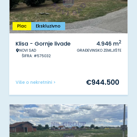
Plac
Ekskluzivno
2
Klisa - Gornje livade
4.946
m
NOVI SAD
GRAĐEVINSKO ZEMLJIŠTE
ŠIFRA: #575032
€
944.500
Više o nekretnini >