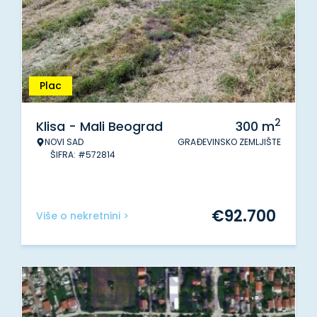
Plac
2
Klisa - Mali Beograd
300
m
NOVI SAD
GRAĐEVINSKO ZEMLJIŠTE
ŠIFRA: #572814
€
92.700
Više o nekretnini >