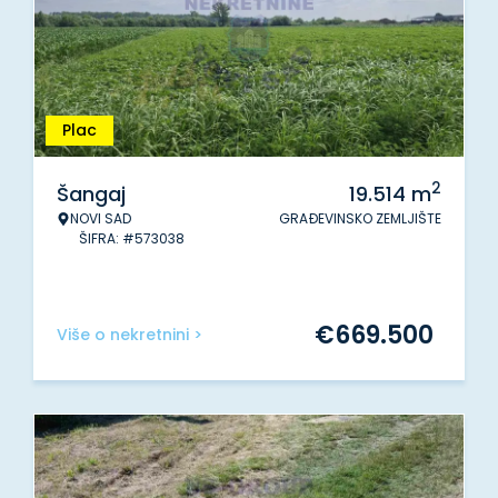
Plac
2
Šangaj
19.514
m
NOVI SAD
GRAĐEVINSKO ZEMLJIŠTE
ŠIFRA: #573038
€
669.500
Više o nekretnini >