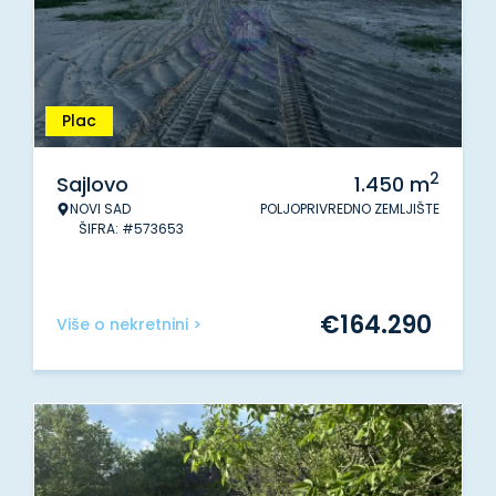
Plac
2
Sajlovo
1.450
m
NOVI SAD
POLJOPRIVREDNO ZEMLJIŠTE
ŠIFRA: #573653
€
164.290
Više o nekretnini >