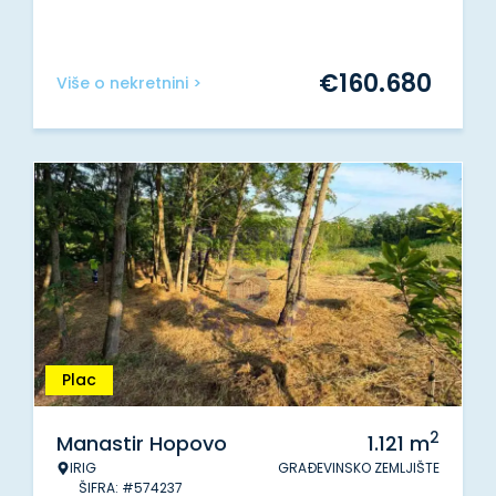
€
160.680
Više o nekretnini >
Plac
2
Manastir Hopovo
1.121
m
IRIG
GRAĐEVINSKO ZEMLJIŠTE
ŠIFRA: #574237