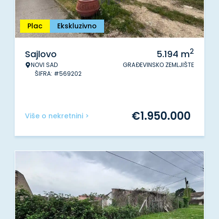
Plac
Ekskluzivno
2
Sajlovo
5.194
m
NOVI SAD
GRAĐEVINSKO ZEMLJIŠTE
ŠIFRA: #569202
€
1.950.000
Više o nekretnini >