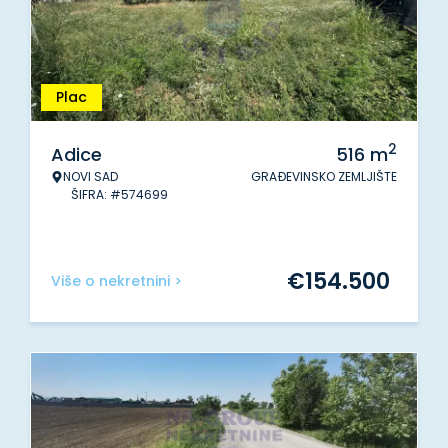
Plac
2
Adice
516
m
NOVI SAD
GRAĐEVINSKO ZEMLJIŠTE
ŠIFRA: #574699
€
154.500
Više o nekretnini >