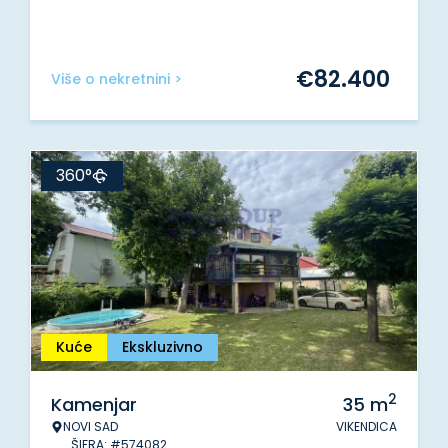
€
82.400
Više o nekretnini >
360°
Kuće
Ekskluzivno
2
Kamenjar
35
m
NOVI SAD
VIKENDICA
ŠIFRA: #574082