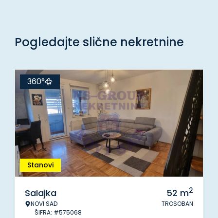
Pogledajte slične nekretnine
360°
Stanovi
2
Salajka
52
m
NOVI SAD
TROSOBAN
ŠIFRA: #575068