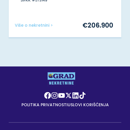
ŠIFRA: #573149
€
206.900
Više o nekretnini >
POLITIKA PRIVATNOSTI
USLOVI KORIŠĆENJA