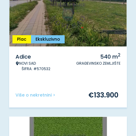
Plac
Ekskluzivno
2
Adice
540
m
NOVI SAD
GRAĐEVINSKO ZEMLJIŠTE
ŠIFRA: #570532
€
133.900
Više o nekretnini >