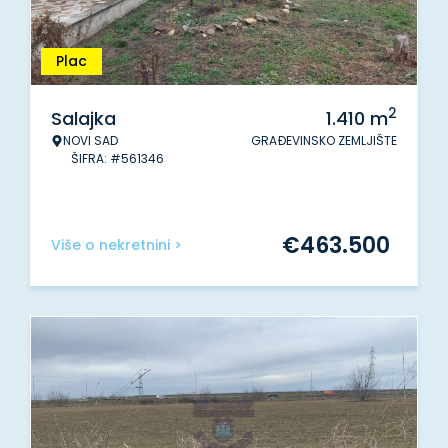
Plac
2
Salajka
1.410
m
NOVI SAD
GRAĐEVINSKO ZEMLJIŠTE
ŠIFRA: #561346
€
463.500
Više o nekretnini >