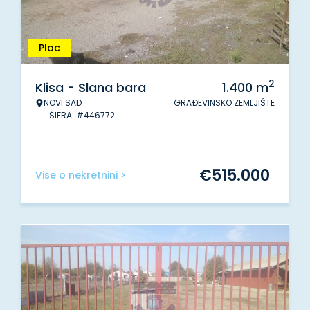
Plac
2
Klisa - Slana bara
1.400
m
NOVI SAD
GRAĐEVINSKO ZEMLJIŠTE
ŠIFRA: #446772
€
515.000
Više o nekretnini >