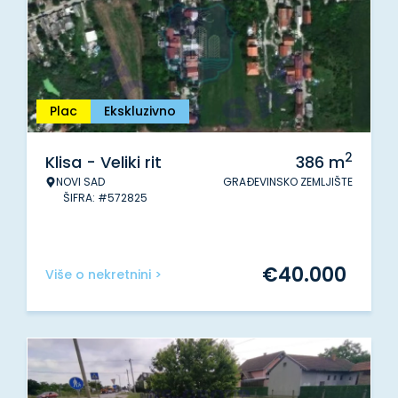
Plac
Ekskluzivno
2
Klisa - Veliki rit
386
m
NOVI SAD
GRAĐEVINSKO ZEMLJIŠTE
ŠIFRA: #572825
€
40.000
Više o nekretnini >