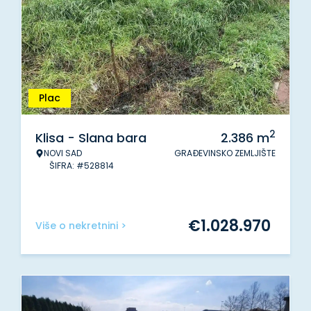
Plac
2
Klisa - Slana bara
2.386
m
NOVI SAD
GRAĐEVINSKO ZEMLJIŠTE
ŠIFRA: #528814
€
1.028.970
Više o nekretnini >