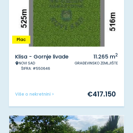
Plac
2
Klisa - Gornje livade
11.265
m
NOVI SAD
GRAĐEVINSKO ZEMLJIŠTE
ŠIFRA: #550646
€
417.150
Više o nekretnini >