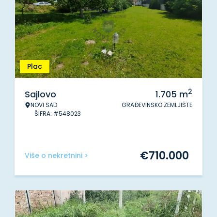
Plac
2
Sajlovo
1.705
m
NOVI SAD
GRAĐEVINSKO ZEMLJIŠTE
ŠIFRA: #548023
€
710.000
Više o nekretnini >