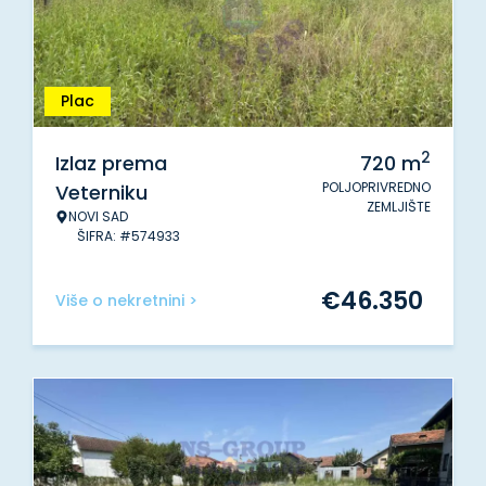
Plac
2
Izlaz prema
720
m
POLJOPRIVREDNO
Veterniku
ZEMLJIŠTE
NOVI SAD
ŠIFRA: #574933
€
46.350
Više o nekretnini >