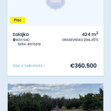
Plac
2
Salajka
424
m
NOVI SAD
GRAĐEVINSKO ZEMLJIŠTE
ŠIFRA: #575619
€
360.500
Više o nekretnini >