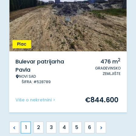
Plac
2
Bulevar patrijarha
476
m
GRAĐEVINSKO
Pavla
ZEMLJIŠTE
NOVI SAD
ŠIFRA: #528789
€
844.600
Više o nekretnini >
<
>
1
2
3
4
5
6