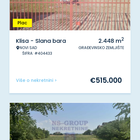
Plac
2
Klisa - Slana bara
2.448
m
NOVI SAD
GRAĐEVINSKO ZEMLJIŠTE
ŠIFRA: #404433
€
515.000
Više o nekretnini >