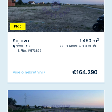
Plac
2
Sajlovo
1.450
m
NOVI SAD
POLJOPRIVREDNO ZEMLJIŠTE
ŠIFRA: #573872
€
164.290
Više o nekretnini >