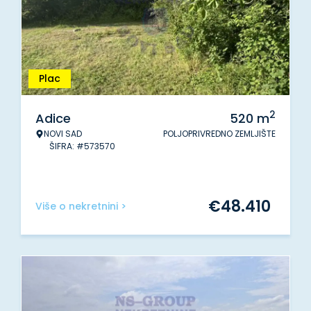
Plac
2
Adice
520
m
NOVI SAD
POLJOPRIVREDNO ZEMLJIŠTE
ŠIFRA: #573570
€
48.410
Više o nekretnini >