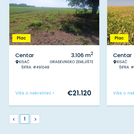
Plac
Plac
2
Centar
3.106
m
Centar
KISAČ
GRAĐEVINSKO ZEMLJIŠTE
KISAČ
ŠIFRA: #491048
ŠIFRA: 
€
21.120
Više o nekretnini >
Više o nek
<
>
1