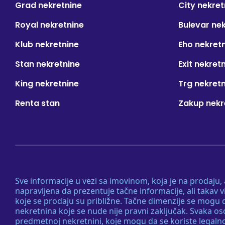
Grad nekretnine
City nekret
Royal nekretnine
Bulevar ne
Klub nekretnine
Eho nekret
Stan nekretnine
Exit nekret
King nekretnine
Trg nekret
Renta stan
Zakup nekr
Sve informacije u vezi sa imovinom, koja je na prodaju,
napravljena da prezentuje tačne informacije, ali taka
koje se prodaju su približne. Tačne dimenzije se mogu d
nekretnina koje se nude nije pravni zaključak. Svaka o
predmetnoj nekretnini, koje mogu da se koriste legaln