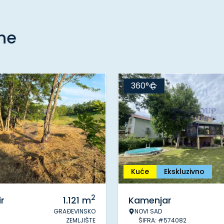
ine
360°
Kuće
Ekskluzivno
2
r
1.121
m
Kamenjar
GRAĐEVINSKO
NOVI SAD
ZEMLJIŠTE
ŠIFRA: #574082