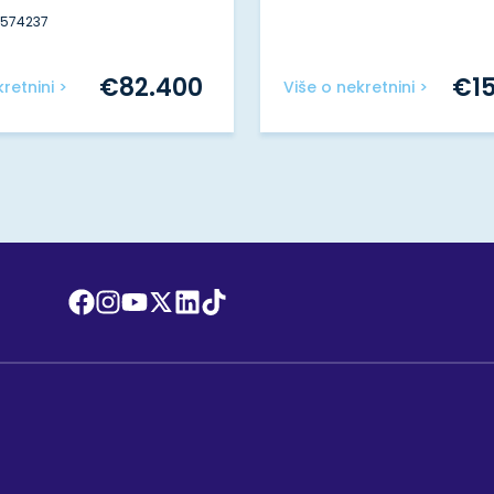
#574237
€
82.400
€
1
retnini >
Više o nekretnini >