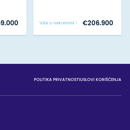
59.000
€
206.900
Više o nekretnini >
POLITIKA PRIVATNOSTI
USLOVI KORIŠĆENJA