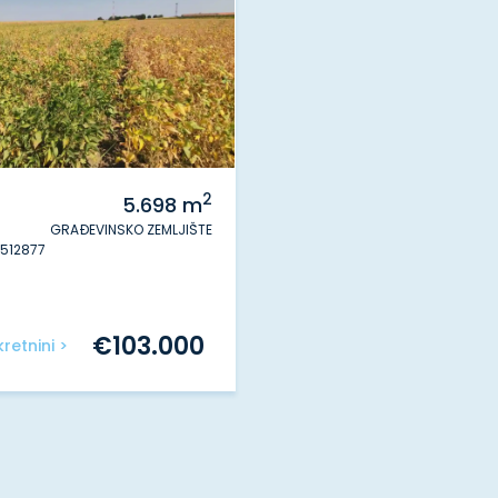
2
5.698
m
GRAĐEVINSKO ZEMLJIŠTE
#512877
€
103.000
retnini >