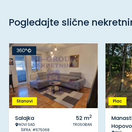
Pogledajte slične nekretn
360°
Stanovi
Plac
2
Salajka
52
m
Manasti
NOVI SAD
TROSOBAN
Hopovo
ŠIFRA: #575068