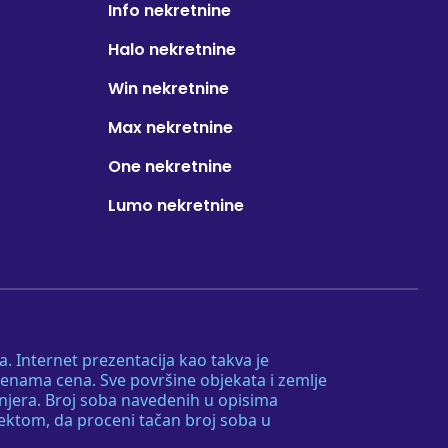
Info nekretnine
Halo nekretnine
Win nekretnine
Max nekretnine
One nekretnine
Lumo nekretnine
. Internet prezentacija kao takva je
menama cena. Sve površine objekata i zemlje
injera. Broj soba navedenih u opisima
tektom, da proceni tačan broj soba u