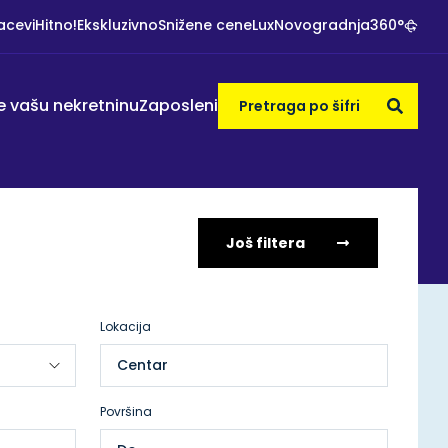
acevi
Hitno!
Ekskluzivno
Snižene cene
Lux
Novogradnja
360°
e vašu nekretninu
Zaposleni
Još filtera
Lokacija
Centar
Površina