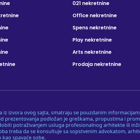
nine
021 nekretnine
kretnine
Office nekretnine
nine
Spens nekretnine
nine
Play nekretnine
nine
Arts nekretnine
etnine
Prodaja nekretnine
 a iz izvora ovog sajta, smatraju se pouzdanim informacijama
v vid prezentovanja podložan je greškama, propustima i pro
obiti potraživanjem usluga profesionalnog arhitekte ili inž
soba treba da se konsultuje sa sopstvenim advokatom, arhi
o kao spavaće sobe.