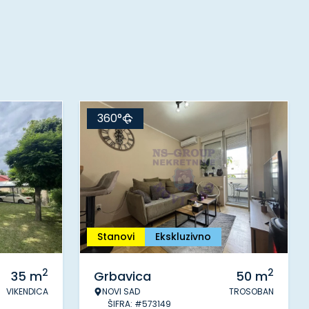
360°
Stanovi
Ekskluzivno
2
2
35
m
Grbavica
50
m
VIKENDICA
NOVI SAD
TROSOBAN
ŠIFRA: #573149