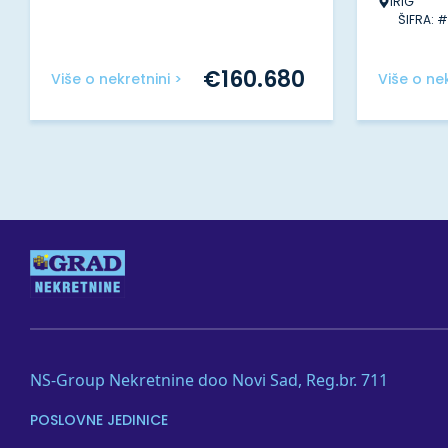
IRIG
ŠIFRA: 
€
160.680
Više o nekretnini >
Više o nek
NS-Group Nekretnine doo Novi Sad, Reg.br. 711
POSLOVNE JEDINICE