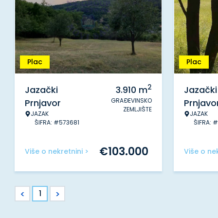
Plac
Plac
2
Jazački
3.910
m
Jazački
GRAĐEVINSKO
Prnjavor
Prnjavo
ZEMLJIŠTE
JAZAK
JAZAK
ŠIFRA: #573681
ŠIFRA: 
€
103.000
Više o nekretnini >
Više o nek
<
>
1