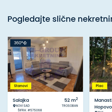
Pogledajte slične nekretn
360°
Stanovi
Plac
2
Salajka
52
m
Manasti
NOVI SAD
TROSOBAN
Hopovo
ŠIFRA: #575068