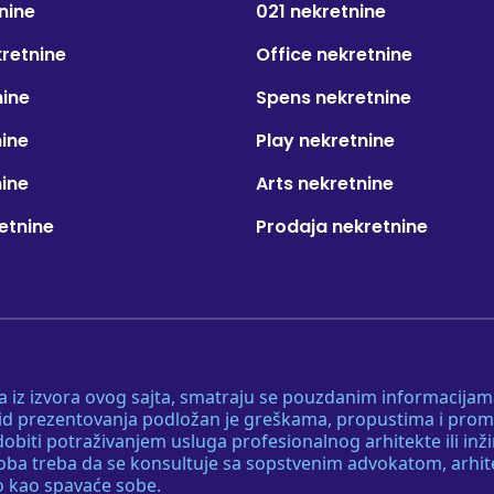
nine
021 nekretnine
kretnine
Office nekretnine
nine
Spens nekretnine
nine
Play nekretnine
nine
Arts nekretnine
etnine
Prodaja nekretnine
 a iz izvora ovog sajta, smatraju se pouzdanim informacijama
v vid prezentovanja podložan je greškama, propustima i pro
obiti potraživanjem usluga profesionalnog arhitekte ili inž
soba treba da se konsultuje sa sopstvenim advokatom, arhi
o kao spavaće sobe.