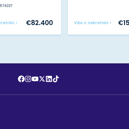
#574237
€
82.400
€
1
retnini >
Više o nekretnini >