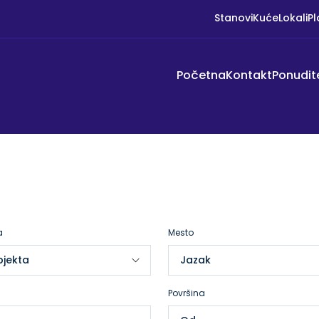
Stanovi
Kuće
Lokali
Pl
Početna
Kontakt
Ponudit
a
Mesto
Površina