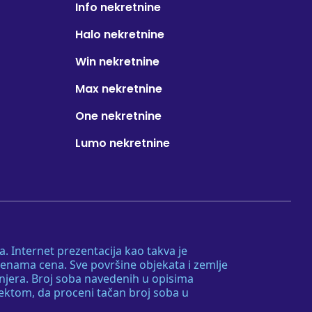
Info nekretnine
Halo nekretnine
Win nekretnine
Max nekretnine
One nekretnine
Lumo nekretnine
. Internet prezentacija kao takva je
menama cena. Sve površine objekata i zemlje
injera. Broj soba navedenih u opisima
tektom, da proceni tačan broj soba u