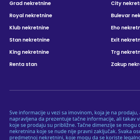
Grad nekretnine
City nekret
Royal nekretnine
Bulevar ne
Klub nekretnine
Eho nekret
Stan nekretnine
Exit nekret
King nekretnine
Trg nekret
Renta stan
Zakup nekr
Sve informacije u vezi sa imovinom, koja je na prodaju,
napravljena da prezentuje tačne informacije, ali taka
koje se prodaju su približne. Tačne dimenzije se mogu d
nekretnina koje se nude nije pravni zaključak. Svaka o
predmetnoj nekretnini, koje mogu da se koriste legaln