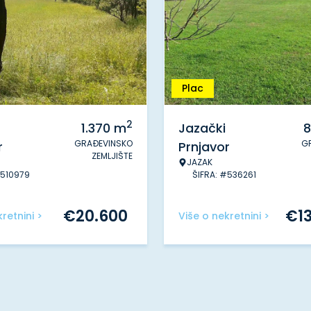
Plac
2
1.370
m
Jazački
8
GRAĐEVINSKO
G
r
Prnjavor
ZEMLJIŠTE
JAZAK
#510979
ŠIFRA: #536261
€
20.600
€
1
retnini >
Više o nekretnini >