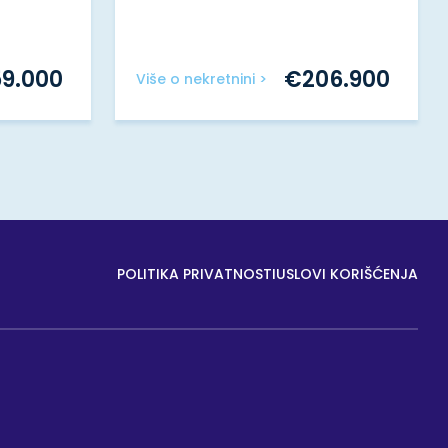
59.000
€
206.900
Više o nekretnini >
POLITIKA PRIVATNOSTI
USLOVI KORIŠĆENJA