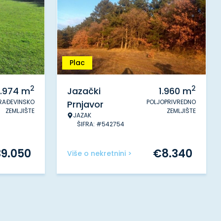
Plac
2
2
.974
m
Jazački
1.960
m
RAĐEVINSKO
POLJOPRIVREDNO
Prnjavor
ZEMLJIŠTE
ZEMLJIŠTE
JAZAK
ŠIFRA: #542754
39.050
€
8.340
Više o nekretnini >