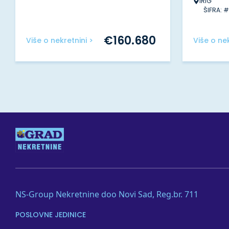
IRIG
ŠIFRA: 
€
160.680
Više o nekretnini >
Više o nek
NS-Group Nekretnine doo Novi Sad, Reg.br. 711
POSLOVNE JEDINICE