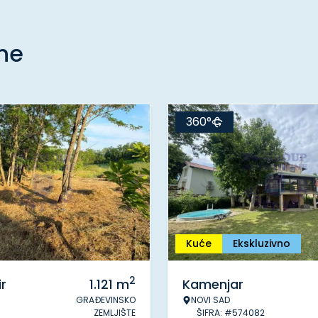
ine
360°
Kuće
Ekskluzivno
2
r
1.121
m
Kamenjar
GRAĐEVINSKO
NOVI SAD
ZEMLJIŠTE
ŠIFRA: #574082