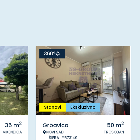
360°
Stanovi
Ekskluzivno
2
2
35
m
Grbavica
50
m
VIKENDICA
NOVI SAD
TROSOBAN
ŠIFRA: #573149