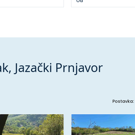
k, Jazački Prnjavor
Postavka: