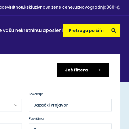
acevi
Hitno!
Ekskluzivno
Snižene cene
Lux
Novogradnja
360°
e vašu nekretninu
Zaposleni
Još filtera
Lokacija
Jazački Prnjavor
Površina