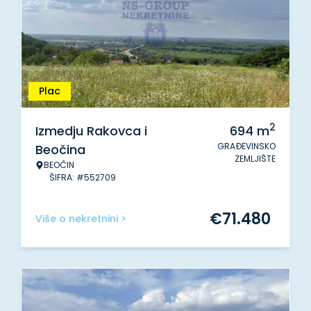
Plac
2
Izmedju Rakovca i
694
m
GRAĐEVINSKO
Beočina
ZEMLJIŠTE
BEOČIN
ŠIFRA: #552709
€
71.480
Više o nekretnini >