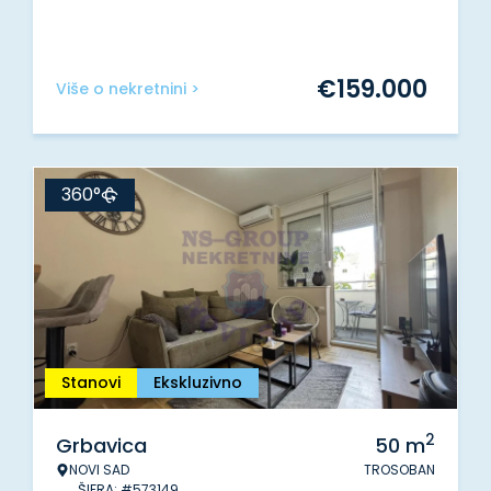
€
159.000
Više o nekretnini >
360°
Stanovi
Ekskluzivno
2
Grbavica
50
m
NOVI SAD
TROSOBAN
ŠIFRA: #573149