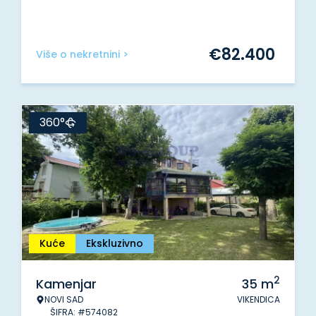
€
82.400
Više o nekretnini >
360°
Kuće
Ekskluzivno
2
Kamenjar
35
m
NOVI SAD
VIKENDICA
ŠIFRA: #574082