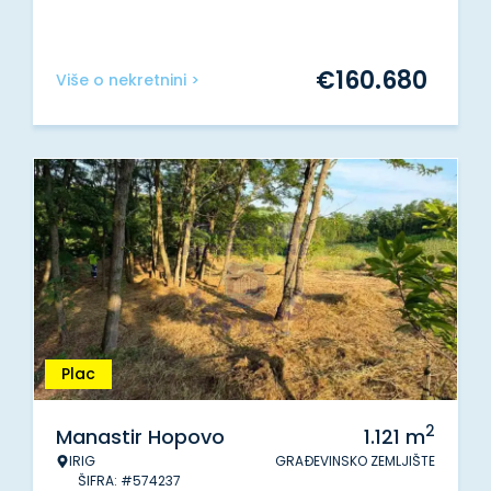
€
160.680
Više o nekretnini >
Plac
2
Manastir Hopovo
1.121
m
IRIG
GRAĐEVINSKO ZEMLJIŠTE
ŠIFRA: #574237