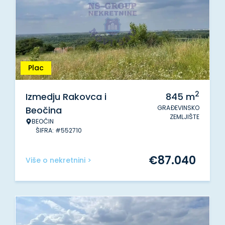
Plac
2
Izmedju Rakovca i
845
m
GRAĐEVINSKO
Beočina
ZEMLJIŠTE
BEOČIN
ŠIFRA: #552710
€
87.040
Više o nekretnini >