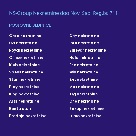
NS-Group Nekretnine doo Novi Sad, Reg.br. 711
POSLOVNE JEDINICE
Grad nekretnine
City nekretnine
021 nekretnine
Info nekretnine
Royal nekretnine
Bulevar nekretnine
Office nekretnine
Halo nekretnine
Klub nekretnine
Eho nekretnine
Spens nekretnine
Win nekretnine
Stan nekretnine
Exit nekretnine
Play nekretnine
Max nekretnine
King nekretnine
Trg nekretnine
Arts nekretnine
One nekretnine
Renta stan
Zakup nekretnine
Prodaja nekretnine
Lumo nekretnine