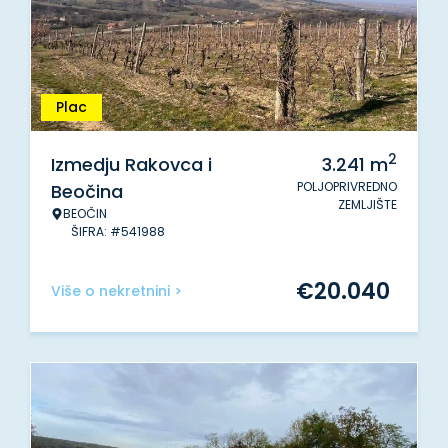
Plac
2
Izmedju Rakovca i
3.241
m
POLJOPRIVREDNO
Beočina
ZEMLJIŠTE
BEOČIN
ŠIFRA: #541988
€
20.040
Više o nekretnini >