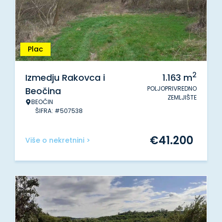
Plac
2
Izmedju Rakovca i
1.163
m
POLJOPRIVREDNO
Beočina
ZEMLJIŠTE
BEOČIN
ŠIFRA: #507538
€
41.200
Više o nekretnini >