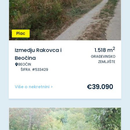
Plac
2
Izmedju Rakovca i
1.518
m
GRAĐEVINSKO
Beočina
ZEMLJIŠTE
BEOČIN
ŠIFRA: #533429
€
39.090
Više o nekretnini >