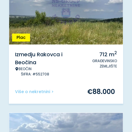
Plac
2
Izmedju Rakovca i
712
m
GRAĐEVINSKO
Beočina
ZEMLJIŠTE
BEOČIN
ŠIFRA: #552708
€
88.000
Više o nekretnini >