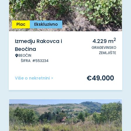
Plac
Ekskluzivno
2
Izmedju Rakovca i
4.229
m
GRAĐEVINSKO
Beočina
ZEMLJIŠTE
BEOČIN
ŠIFRA: #553234
€
49.000
Više o nekretnini >