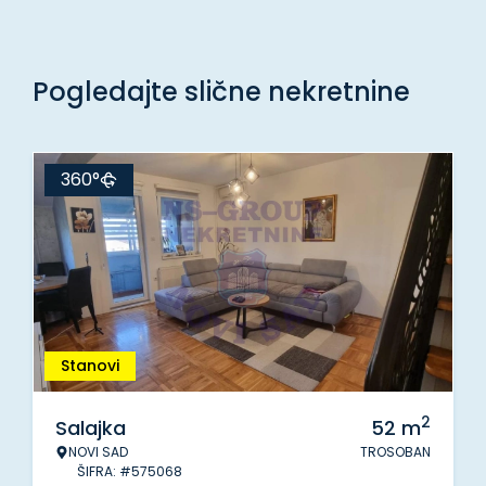
Pogledajte slične nekretnine
360°
Stanovi
2
Salajka
52
m
NOVI SAD
TROSOBAN
ŠIFRA: #575068