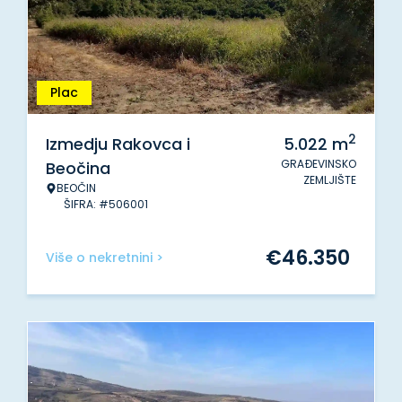
Plac
2
Izmedju Rakovca i
5.022
m
GRAĐEVINSKO
Beočina
ZEMLJIŠTE
BEOČIN
ŠIFRA: #506001
€
46.350
Više o nekretnini >