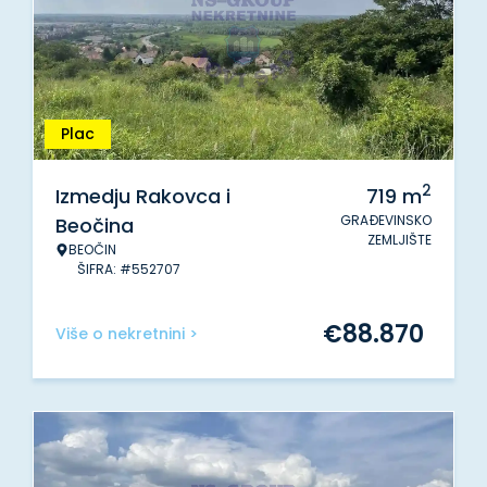
Plac
2
Izmedju Rakovca i
719
m
GRAĐEVINSKO
Beočina
ZEMLJIŠTE
BEOČIN
ŠIFRA: #552707
€
88.870
Više o nekretnini >