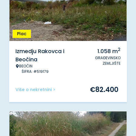
Plac
2
Izmedju Rakovca i
1.058
m
GRAĐEVINSKO
Beočina
ZEMLJIŠTE
BEOČIN
ŠIFRA: #519179
€
82.400
Više o nekretnini >