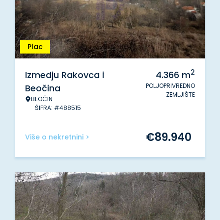
Plac
2
Izmedju Rakovca i
4.366
m
POLJOPRIVREDNO
Beočina
ZEMLJIŠTE
BEOČIN
ŠIFRA: #488515
€
89.940
Više o nekretnini >