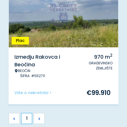
Plac
2
Izmedju Rakovca i
970
m
GRAĐEVINSKO
Beočina
ZEMLJIŠTE
BEOČIN
ŠIFRA: #552711
€
99.910
Više o nekretnini >
<
>
1