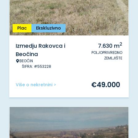
Plac
Ekskluzivno
2
Izmedju Rakovca i
7.630
m
POLJOPRIVREDNO
Beočina
ZEMLJIŠTE
BEOČIN
ŠIFRA: #553228
€
49.000
Više o nekretnini >