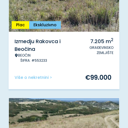
Plac
Ekskluzivno
2
Izmedju Rakovca i
7.205
m
GRAĐEVINSKO
Beočina
ZEMLJIŠTE
BEOČIN
ŠIFRA: #553233
€
99.000
Više o nekretnini >