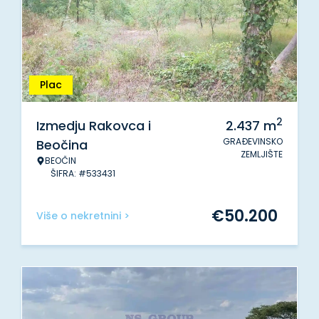
Plac
2
Izmedju Rakovca i
2.437
m
GRAĐEVINSKO
Beočina
ZEMLJIŠTE
BEOČIN
ŠIFRA: #533431
€
50.200
Više o nekretnini >