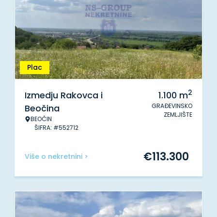
Plac
2
Izmedju Rakovca i
1.100
m
GRAĐEVINSKO
Beočina
ZEMLJIŠTE
BEOČIN
ŠIFRA: #552712
€
113.300
Više o nekretnini >