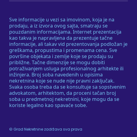
Sve informacije u vezi sa imovinom, koja je na
prodaju, a iz izvora ovog sajta, smatraju se
pouzdanim informacijama. Internet prezentacija
kao takva je napravljena da prezentuje tačne
informacije, ali takav vid prezentovanja podložan je
greškama, propustima i promenama cena. Sve
površine objekata i zemlje koje se prodaju su
približne. Tačne dimenzije se mogu dobiti
potraživanjem usluga profesionalnog arhitekte ili
inžinjera. Broj soba navedenih u opisima
nekretnina koje se nude nije pravni zaključak.
Svaka osoba treba da se konsultuje sa sopstvenim
advokatom, arhitektom, da proceni tačan broj
soba u predmetnoj nekretnini, koje mogu da se
koriste legalno kao spavaće sobe.
©
Grad Nekretnine
zadržava sva prava