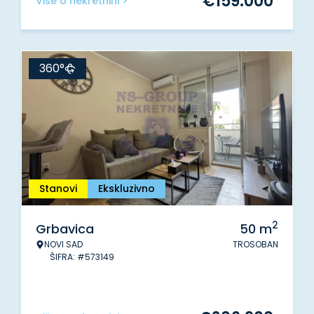
€
159.000
Više o nekretnini >
360°
Stanovi
Ekskluzivno
2
Grbavica
50
m
NOVI SAD
TROSOBAN
ŠIFRA: #573149