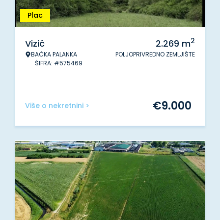
Plac
2
Vizić
2.269
m
BAČKA PALANKA
POLJOPRIVREDNO ZEMLJIŠTE
ŠIFRA: #575469
€
9.000
Više o nekretnini >