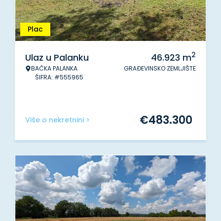
Plac
2
Ulaz u Palanku
46.923
m
BAČKA PALANKA
GRAĐEVINSKO ZEMLJIŠTE
ŠIFRA: #555965
€
483.300
Više o nekretnini >