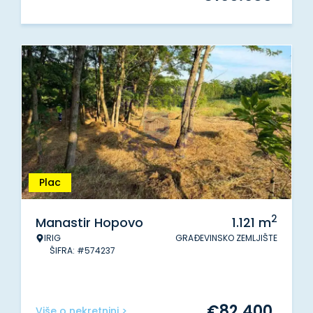
Plac
2
Manastir Hopovo
1.121
m
IRIG
GRAĐEVINSKO ZEMLJIŠTE
ŠIFRA: #574237
€
82.400
Više o nekretnini >