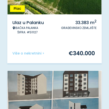
Plac
2
Ulaz u Palanku
33.383
m
BAČKA PALANKA
GRAĐEVINSKO ZEMLJIŠTE
ŠIFRA: #511127
€
340.000
Više o nekretnini >