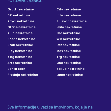
POSLOVNE JEDINICE
Grad nekretnine
City nekretnine
021 nekretnine
Info nekretnine
Royal nekretnine
Bulevar nekretnine
Office nekretnine
Halo nekretnine
Klub nekretnine
Eho nekretnine
Spens nekretnine
Win nekretnine
Stan nekretnine
Exit nekretnine
Play nekretnine
Max nekretnine
King nekretnine
Trg nekretnine
Arts nekretnine
One nekretnine
Renta stan
Zakup nekretnine
Prodaja nekretnine
Lumo nekretnine
Sve informacije u vezi sa imovinom, koja je na