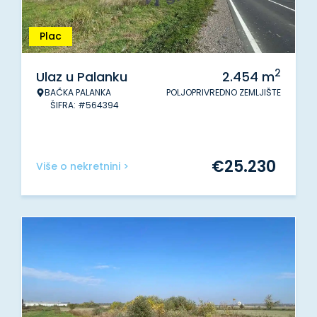
Plac
2
Ulaz u Palanku
2.454
m
BAČKA PALANKA
POLJOPRIVREDNO ZEMLJIŠTE
ŠIFRA: #564394
€
25.230
Više o nekretnini >