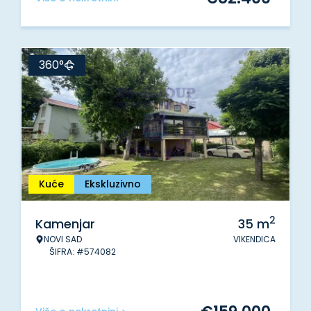
360°
Kuće
Ekskluzivno
2
Kamenjar
35
m
NOVI SAD
VIKENDICA
ŠIFRA: #574082