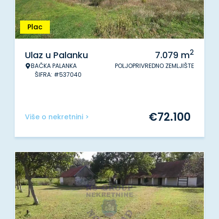
Plac
2
Ulaz u Palanku
7.079
m
BAČKA PALANKA
POLJOPRIVREDNO ZEMLJIŠTE
ŠIFRA: #537040
€
72.100
Više o nekretnini >