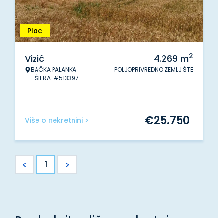
Plac
2
Vizić
4.269
m
BAČKA PALANKA
POLJOPRIVREDNO ZEMLJIŠTE
ŠIFRA: #513397
€
25.750
Više o nekretnini >
<
>
1