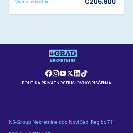
€
206.900
Više o nekretnini >
POLITIKA PRIVATNOSTI
USLOVI KORIŠĆENJA
NS-Group Nekretnine doo Novi Sad, Reg.br. 711