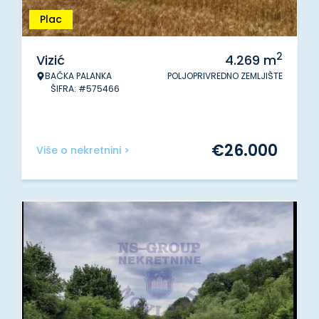
Plac
2
Vizić
4.269
m
BAČKA PALANKA
POLJOPRIVREDNO ZEMLJIŠTE
ŠIFRA: #575466
€
26.000
Više o nekretnini >