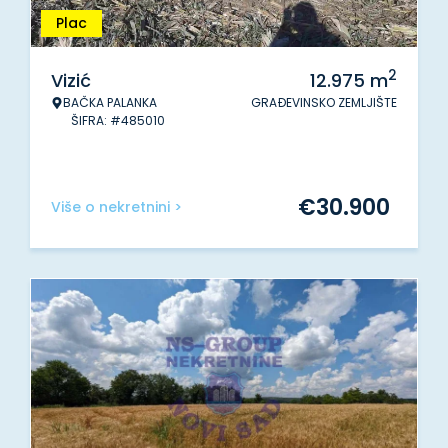
Plac
2
Vizić
12.975
m
BAČKA PALANKA
GRAĐEVINSKO ZEMLJIŠTE
ŠIFRA: #485010
€
30.900
Više o nekretnini >