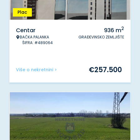
Plac
2
Centar
936
m
BAČKA PALANKA
GRAĐEVINSKO ZEMLJIŠTE
ŠIFRA: #489064
€
257.500
Više o nekretnini >