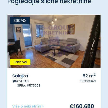
Pogledajte slične nekretnine
360°
Stanovi
2
Salajka
52
m
NOVI SAD
TROSOBAN
ŠIFRA: #575068
€
160.680
Više o nekretnini >