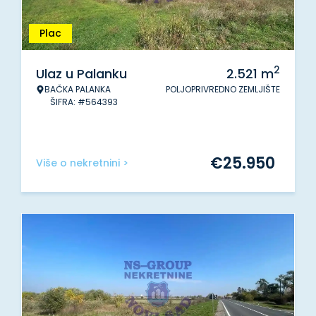
Plac
2
Ulaz u Palanku
2.521
m
BAČKA PALANKA
POLJOPRIVREDNO ZEMLJIŠTE
ŠIFRA: #564393
€
25.950
Više o nekretnini >