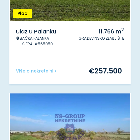
Plac
2
Ulaz u Palanku
11.766
m
BAČKA PALANKA
GRAĐEVINSKO ZEMLJIŠTE
ŠIFRA: #565050
€
257.500
Više o nekretnini >